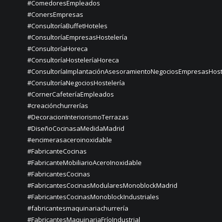
#ComedoresEmpleados
#ConersEmpresas
#ConsultoríaBuffetHoteles
#ConsultoríaEmpresasHostelería
#ConsultoríaHoreca
#ConsultoríaHosteleríaHoreca
#ConsultoríaImplantaciónAsesoramientoNegociosEmpresasHost
#ConsultoríaNegociosHostelería
#CornerCafeteríaEmpleados
#creaciónchurrerías
#DecoracionInteriorismoTerrazas
#DiseñoCocinasaMedidaMadrid
#encimerasaceroinoxidable
#FabricanteCocinas
#FabricanteMobiliarioAceroInoxidable
#FabricantesCocinas
#FabricantesCocinasModularesMonoblockMadrid
#FabricantesCocinasMonoblockIndustriales
#fabricantesmaquinariachurrería
#FabricantesMaquinariaFríoIndustrial