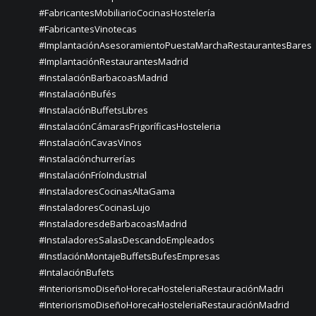
#FabricantesMobiliarioCocinasHostelería
#FabricantesVinotecas
#ImplantaciónAsesoramientoPuestaMarchaRestaurantesBares
#ImplantaciónRestaurantesMadrid
#InstalaciónBarbacoasMadrid
#InstalaciónBufés
#InstalaciónBuffetsLibres
#InstalaciónCámarasFrigoríficasHosteleria
#InstalaciónCavasVinos
#instalaciónchurrerías
#InstalaciónFríoIndustrial
#InstaladoresCocinasAltaGama
#InstaladoresCocinasLujo
#InstaladoresdeBarbacoasMadrid
#InstaladoresSalasDescandoEmpleados
#InstlaciónMontajeBuffetsBufesEmpresas
#IntalaciónBufets
#InteriorismoDiseñoHorecaHosteleriaRestauraciónMadri
#InteriorismoDiseñoHorecaHosteleriaRestauraciónMadrid