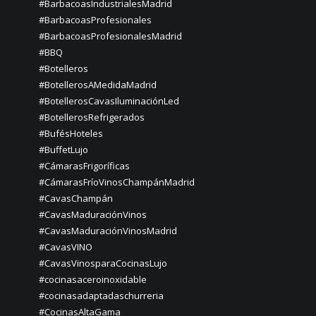
#BarbacoasIndustrialesMadrid
#BarbacoasProfesionales
#BarbacoasProfesionalesMadrid
#BBQ
#Botelleros
#BotellerosAMedidaMadrid
#BotellerosCavasIluminaciónLed
#BotellerosRefrigerados
#BufésHoteles
#BuffetLujo
#CámarasFrigoríficas
#CámarasFríoVinosChampánMadrid
#CavasChampán
#CavasMaduraciónVinos
#CavasMaduraciónVinosMadrid
#CavasVINO
#CavasVinosparaCocinasLujo
#cocinasaceroinoxidable
#cocinasadaptadaschurreria
#CocinasAltaGama