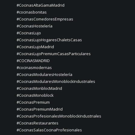
#CocinasAltaGamaMadrid
#cocinasbonitas
#CocinasComedoresEmpresas
#CocinasHostelería
#CocinasLujo
#CocinasLujoHogaresChaletsCasas
#CocinasLujoMadrid
#CocinasLujoPremiumCasasParticulares
#COCINASMADRID
#cocinasmodernas
#CocinasModularesHostelería
#CocinasModularesMonoblockIndustriales
#CocinasMonblocMadrid
#CocinasMonoblock
#CocinasPremium
#CocinasPremiumMadrid
#CocinasProfesionalesMonoblockIndustriales
#CocinasRestaurantes
#CocinasSalasCocinaProfesionales