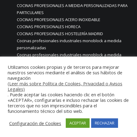
COCINAS PROFESIONALES A MEDIDA PERSONALIZADAS PARA
PARTICULARES
COCINAS PROFESIONALES ACERO INOXIDABLE
COCINAS PROFESIONALES HORECA
COCINAS PROFESIONALES HOSTELERÍA MADRID
Cocinas profesionales industriales monoblock a medida
personalizadas
Cocinas profesionales industriales monoblock a medida
personalizadasCocinas profesionales industriales
Utilizamos cookies propias y de terceros para mejorar
monoblock a medida personalizadas
nuestros servicios mediante el análisis de sus hábitos de
cocinas profesionales industriales para casas chalets
navegación
particulares urbanizaciones lujo madrid reformas cocinas
(Leer más sobre Política de Cookies, Privacidad o Avisos
Legales)
COCINAS PROFESIONALES INDUSTRIALES PARA HOGARES
. Puede aceptar las cookies haciendo clic en el botón
ACABADOS ALTA GAMA LUJO
«ACEPTAR», configurarlas e incluso rechazar las cookies de
COCINAS PROFESIONALES INDUSTRIALES PARA USO EN
terceros que no son imprescindibles para el
funcionamiento técnico del sitio web.
HOGARES CHALETS URBANIZACIONES LUJO MADRID
COCINAS PROFESIONALES INDUSTRIALES PERSONALIZADAS
Configuración de Cookies
ACEPTAR
RECHAZAR
PARA HOSTELERIA
COCINAS PROFESIONALES INTEGRALES MADRID