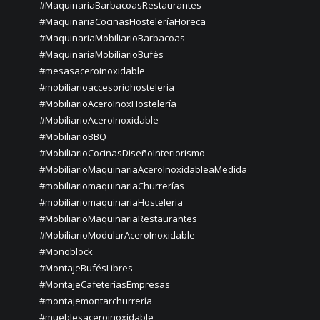
#MaquinariaBarbacoasRestaurantes
#MaquinariaCocinasHosteleríaHoreca
#MaquinariaMobiliarioBarbacoas
#MaquinariaMobiliarioBufés
#mesasaceroinoxidable
#mobiliarioaccesoriohosteleria
#MobiliarioAceroInoxHostelería
#MobiliarioAceroInoxidable
#MobiliarioBBQ
#MobiliarioCocinasDiseñoInteriorismo
#MobiliarioMaquinariaAceroInoxidableaMedida
#mobiliariomaquinariaChurrerías
#mobiliariomaquinariaHosteleria
#MobiliarioMaquinariaRestaurantes
#MobiliarioModularAceroInoxidable
#Monoblock
#MontajeBufésLibres
#MontajeCafeteríasEmpresas
#montajemontarchurrería
#mueblesaceroinoxidable