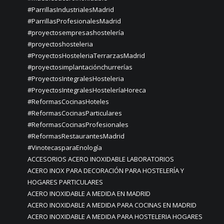
#ParrillasIndustrialesMadrid
#ParrillasProfesionalesMadrid
#proyectosempresashostelería
#proyectoshosteleria
#ProyectosHosteleriaTerrarzasMadrid
#proyectosimplantaciónchurrerías
#ProyectosIntegralesHosteleria
#ProyectosIntegralesHosteleríaHoreca
#ReformasCocinasHoteles
#ReformasCocinasParticulares
#ReformasCocinasProfesionales
#ReformasRestaurantesMadrid
#VinotecasparaEnología
ACCESORIOS ACERO INOXIDABLE LABORATORIOS
ACERO INOX PARA DECORACIÓN PARA HOSTELERÍA Y
HOGARES PARTICULARES
ACERO INOXIDABLE A MEDIDA EN MADRID
ACERO INOXIDABLE A MEDIDA PARA COCINAS EN MADRID
ACERO INOXIDABLE A MEDIDA PARA HOSTELERIA HOGARES