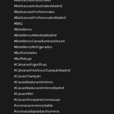
#BarbacoasIndustrialesMadrid
#BarbacoasProfesionales
#BarbacoasProfesionalesMadrid
#BBQ
#Botelleros
#BotellerosAMedidaMadrid
#BotellerosCavasIluminaciónLed
#BotellerosRefrigerados
#BufésHoteles
#BuffetLujo
#CámarasFrigoríficas
#CámarasFríoVinosChampánMadrid
#CavasChampán
#CavasMaduraciónVinos
#CavasMaduraciónVinosMadrid
#CavasVINO
#CavasVinosparaCocinasLujo
#cocinasaceroinoxidable
#cocinasadaptadaschurreria