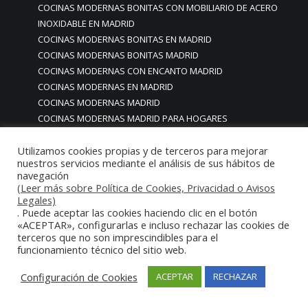
COCINAS MODERNAS BONITAS CON MOBILIARIO DE ACERO
INOXIDABLE EN MADRID
COCINAS MODERNAS BONITAS EN MADRID
COCINAS MODERNAS BONITAS MADRID
COCINAS MODERNAS CON ENCANTO MADRID
COCINAS MODERNAS EN MADRID
COCINAS MODERNAS MADRID
COCINAS MODERNAS MADRID PARA HOGARES
COCINAS MODERNAS ÚNICAS EN MADRID
COCINAS MODULARES CON SISTEMA MONOBLOCK PARA
Utilizamos cookies propias y de terceros para mejorar
nuestros servicios mediante el análisis de sus hábitos de
HOSTELERIA HORECA
navegación
COCINAS MODULARES CON SISTEMA MONOBLOCK PARA
(Leer más sobre Política de Cookies, Privacidad o Avisos
HOSTELERIA HORECA RESTAURANTES BARES HOTELES
Legales)
. Puede aceptar las cookies haciendo clic en el botón
COCINAS MODULARES CON SISTEMA MONOBLOCK PARA
«ACEPTAR», configurarlas e incluso rechazar las cookies de
HOSTELERIA HORECA RESTAURANTES BARES HOTELES
terceros que no son imprescindibles para el
COMEDORES
funcionamiento técnico del sitio web.
Cocinas modulares industriales
Configuración de Cookies
Cocinas modulares monoblock de lujo
ACEPTAR
RECHAZAR
Cocinas modulares monoblock de lujo premium gourmet
estrella Michelin