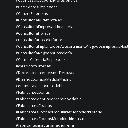
#CocinasSalasCocinaProfesionales
#ComedoresEmpleados
#ConersEmpresas
#ConsultoríaBuffetHoteles
#ConsultoríaEmpresasHostelería
#ConsultoríaHoreca
#ConsultoríaHosteleríaHoreca
#ConsultoríaImplantaciónAsesoramientoNegociosEmpresasHost
#ConsultoríaNegociosHostelería
#CornerCafeteríaEmpleados
#creaciónchurrerías
#DecoracionInteriorismoTerrazas
#DiseñoCocinasaMedidaMadrid
#encimerasaceroinoxidable
#FabricanteCocinas
#FabricanteMobiliarioAceroInoxidable
#FabricantesCocinas
#FabricantesCocinasModularesMonoblockMadrid
#FabricantesCocinasMonoblockIndustriales
#fabricantesmaquinariachurrería