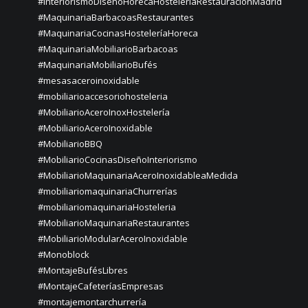
#InteriorismoDiseñoHorecaHosteleriaRestauraciónMadrid
#MaquinariaBarbacoasRestaurantes
#MaquinariaCocinasHosteleríaHoreca
#MaquinariaMobiliarioBarbacoas
#MaquinariaMobiliarioBufés
#mesasaceroinoxidable
#mobiliarioaccesoriohosteleria
#MobiliarioAceroInoxHostelería
#MobiliarioAceroInoxidable
#MobiliarioBBQ
#MobiliarioCocinasDiseñoInteriorismo
#MobiliarioMaquinariaAceroInoxidableaMedida
#mobiliariomaquinariaChurrerías
#mobiliariomaquinariaHosteleria
#MobiliarioMaquinariaRestaurantes
#MobiliarioModularAceroInoxidable
#Monoblock
#MontajeBufésLibres
#MontajeCafeteríasEmpresas
#montajemontarchurrería