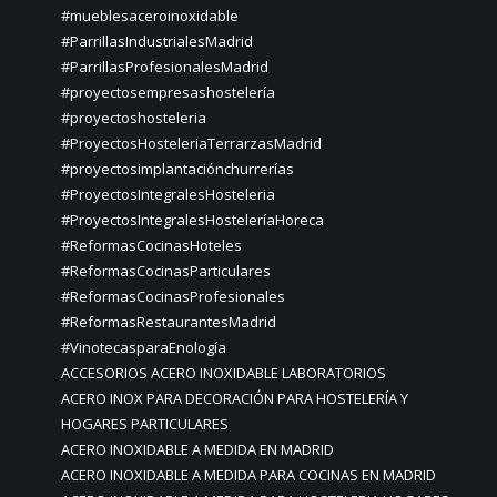
#mueblesaceroinoxidable
#ParrillasIndustrialesMadrid
#ParrillasProfesionalesMadrid
#proyectosempresashostelería
#proyectoshosteleria
#ProyectosHosteleriaTerrarzasMadrid
#proyectosimplantaciónchurrerías
#ProyectosIntegralesHosteleria
#ProyectosIntegralesHosteleríaHoreca
#ReformasCocinasHoteles
#ReformasCocinasParticulares
#ReformasCocinasProfesionales
#ReformasRestaurantesMadrid
#VinotecasparaEnología
ACCESORIOS ACERO INOXIDABLE LABORATORIOS
ACERO INOX PARA DECORACIÓN PARA HOSTELERÍA Y
HOGARES PARTICULARES
ACERO INOXIDABLE A MEDIDA EN MADRID
ACERO INOXIDABLE A MEDIDA PARA COCINAS EN MADRID