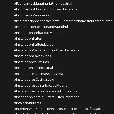
#FabricantesMaquinariaFríoIndustrial
#FabricantesMobiliarioCocinasHostelería
#FabricantesVinotecas
#ImplantaciónAsesoramientoPuestaMarchaRestaurantesBares
#ImplantaciónRestaurantesMadrid
#InstalaciónBarbacoasMadrid
#InstalaciónBufés
#InstalaciónBuffetsLibres
#InstalaciónCámarasFrigoríficasHosteleria
#InstalaciónCavasVinos
#instalaciónchurrerías
#InstalaciónFríoIndustrial
#InstaladoresCocinasAltaGama
#InstaladoresCocinasLujo
#InstaladoresdeBarbacoasMadrid
#InstaladoresSalasDescandoEmpleados
#InstlaciónMontajeBuffetsBufesEmpresas
#IntalaciónBufets
#InteriorismoDiseñoHorecaHosteleriaRestauraciónMadri