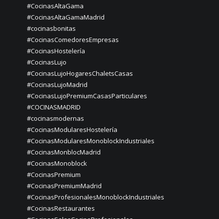
#CocinasAltaGama
#CocinasAltaGamaMadrid
#cocinasbonitas
#CocinasComedoresEmpresas
#CocinasHostelería
#CocinasLujo
#CocinasLujoHogaresChaletsCasas
#CocinasLujoMadrid
#CocinasLujoPremiumCasasParticulares
#COCINASMADRID
#cocinasmodernas
#CocinasModularesHostelería
#CocinasModularesMonoblockIndustriales
#CocinasMonblocMadrid
#CocinasMonoblock
#CocinasPremium
#CocinasPremiumMadrid
#CocinasProfesionalesMonoblockIndustriales
#CocinasRestaurantes