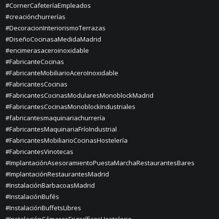
#CornerCafeteríaEmpleados
#creaciónchurrerías
#DecoracionInteriorismoTerrazas
#DiseñoCocinasaMedidaMadrid
#encimerasaceroinoxidable
#FabricanteCocinas
#FabricanteMobiliarioAceroInoxidable
#FabricantesCocinas
#FabricantesCocinasModularesMonoblockMadrid
#FabricantesCocinasMonoblockIndustriales
#fabricantesmaquinariachurrería
#FabricantesMaquinariaFríoIndustrial
#FabricantesMobiliarioCocinasHostelería
#FabricantesVinotecas
#ImplantaciónAsesoramientoPuestaMarchaRestaurantesBares
#ImplantaciónRestaurantesMadrid
#InstalaciónBarbacoasMadrid
#InstalaciónBufés
#InstalaciónBuffetsLibres