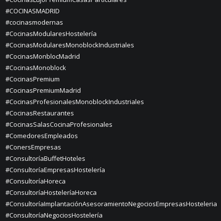
#COCINASMADRID
#cocinasmodernas
#CocinasModularesHostelería
#CocinasModularesMonoblockIndustriales
#CocinasMonblocMadrid
#CocinasMonoblock
#CocinasPremium
#CocinasPremiumMadrid
#CocinasProfesionalesMonoblockIndustriales
#CocinasRestaurantes
#CocinasSalasCocinaProfesionales
#ComedoresEmpleados
#ConersEmpresas
#ConsultoríaBuffetHoteles
#ConsultoríaEmpresasHostelería
#ConsultoríaHoreca
#ConsultoríaHosteleríaHoreca
#ConsultoríaImplantaciónAsesoramientoNegociosEmpresasHosteleria
#ConsultoríaNegociosHostelería