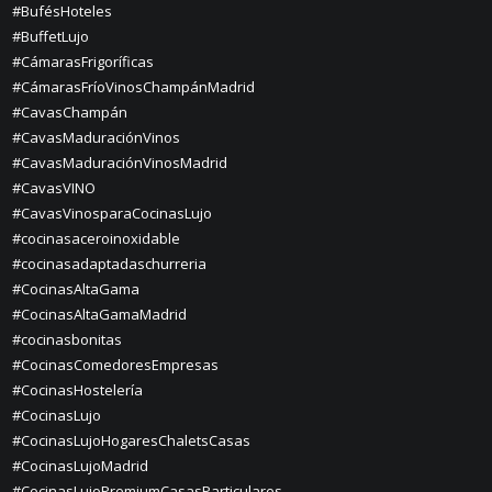
#BufésHoteles
#BuffetLujo
#CámarasFrigoríficas
#CámarasFríoVinosChampánMadrid
#CavasChampán
#CavasMaduraciónVinos
#CavasMaduraciónVinosMadrid
#CavasVINO
#CavasVinosparaCocinasLujo
#cocinasaceroinoxidable
#cocinasadaptadaschurreria
#CocinasAltaGama
#CocinasAltaGamaMadrid
#cocinasbonitas
#CocinasComedoresEmpresas
#CocinasHostelería
#CocinasLujo
#CocinasLujoHogaresChaletsCasas
#CocinasLujoMadrid
#CocinasLujoPremiumCasasParticulares