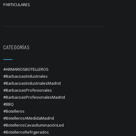
PARTICULARES
CATEGORÍAS
#ARMARIOSBOTELLEROS
#BarbacoasIndustriales
#BarbacoasIndustrialesMadrid
#BarbacoasProfesionales
#BarbacoasProfesionalesMadrid
#BBQ
#Botelleros
#BotellerosAMedidaMadrid
#BotellerosCavasIluminaciónLed
#BotellerosRefrigerados