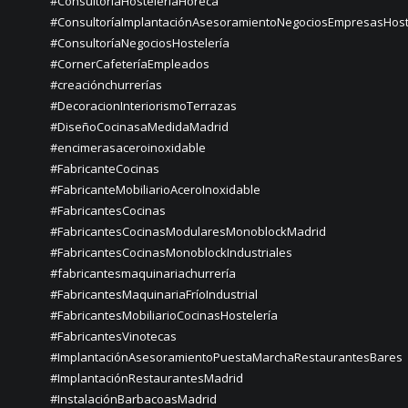
#ConsultoríaHosteleríaHoreca
#ConsultoríaImplantaciónAsesoramientoNegociosEmpresasHost
#ConsultoríaNegociosHostelería
#CornerCafeteríaEmpleados
#creaciónchurrerías
#DecoracionInteriorismoTerrazas
#DiseñoCocinasaMedidaMadrid
#encimerasaceroinoxidable
#FabricanteCocinas
#FabricanteMobiliarioAceroInoxidable
#FabricantesCocinas
#FabricantesCocinasModularesMonoblockMadrid
#FabricantesCocinasMonoblockIndustriales
#fabricantesmaquinariachurrería
#FabricantesMaquinariaFríoIndustrial
#FabricantesMobiliarioCocinasHostelería
#FabricantesVinotecas
#ImplantaciónAsesoramientoPuestaMarchaRestaurantesBares
#ImplantaciónRestaurantesMadrid
#InstalaciónBarbacoasMadrid