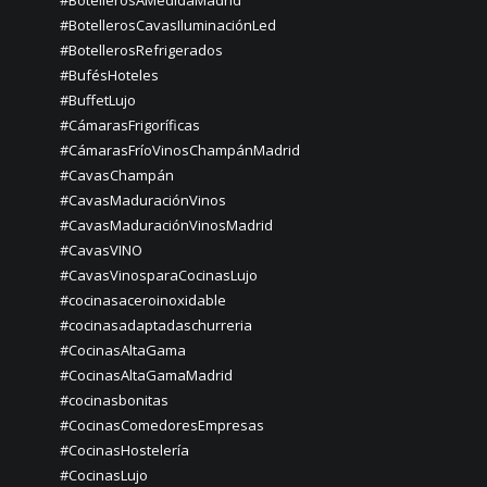
#BotellerosCavasIluminaciónLed
#BotellerosRefrigerados
#BufésHoteles
#BuffetLujo
#CámarasFrigoríficas
#CámarasFríoVinosChampánMadrid
#CavasChampán
#CavasMaduraciónVinos
#CavasMaduraciónVinosMadrid
#CavasVINO
#CavasVinosparaCocinasLujo
#cocinasaceroinoxidable
#cocinasadaptadaschurreria
#CocinasAltaGama
#CocinasAltaGamaMadrid
#cocinasbonitas
#CocinasComedoresEmpresas
#CocinasHostelería
#CocinasLujo