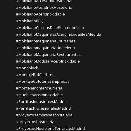
#mobiliarioaccesoriohosteleria
#MobiliarioAceroInoxHostelería
#MobiliarioAceroInoxidable
#MobiliarioBBQ
#MobiliarioCocinasDiseñoInteriorismo
#MobiliarioMaquinariaAceroInoxidableaMedida
#mobiliariomaquinariaChurrerías
#mobiliariomaquinariaHosteleria
#MobiliarioMaquinariaRestaurantes
#MobiliarioModularAceroInoxidable
#Monoblock
#MontajeBufésLibres
#MontajeCafeteríasEmpresas
#montajemontarchurrería
#mueblesaceroinoxidable
#ParrillasIndustrialesMadrid
#ParrillasProfesionalesMadrid
#proyectosempresashostelería
#proyectoshosteleria
#ProyectosHosteleriaTerrarzasMadrid