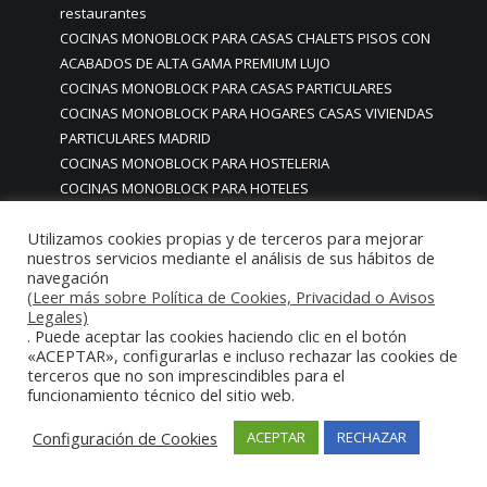
restaurantes
COCINAS MONOBLOCK PARA CASAS CHALETS PISOS CON
ACABADOS DE ALTA GAMA PREMIUM LUJO
COCINAS MONOBLOCK PARA CASAS PARTICULARES
COCINAS MONOBLOCK PARA HOGARES CASAS VIVIENDAS
PARTICULARES MADRID
COCINAS MONOBLOCK PARA HOSTELERIA
COCINAS MONOBLOCK PARA HOTELES
Cocinas monoblock personalizadas a medida
Utilizamos cookies propias y de terceros para mejorar
COCINAS MONOBLOCK PROFESIONALES A MEDIDA
nuestros servicios mediante el análisis de sus hábitos de
PERSONALIZADAS MADRID
navegación
COCINAS MONOBLOCK Y BARRAS A MEDIDA RESTAURANTES
(Leer más sobre Política de Cookies, Privacidad o Avisos
MADRIDD
Legales)
. Puede aceptar las cookies haciendo clic en el botón
Cocinas para chef amateur
«ACEPTAR», configurarlas e incluso rechazar las cookies de
COCINAS PARA COMEDORES EMPRESAS
terceros que no son imprescindibles para el
cocinas para comedores escolares
funcionamiento técnico del sitio web.
COCINAS PARA FOODTRUCKS FOOD TRUCK
Configuración de Cookies
ACEPTAR
RECHAZAR
COCINAS PARA HOSTELERÍA O PARA HOGARES
PARTICULARES