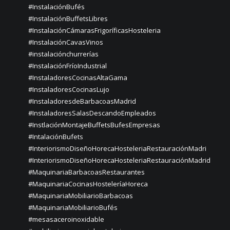
#InstalaciónBufés
#InstalaciónBuffetsLibres
#InstalaciónCámarasFrigoríficasHosteleria
#InstalaciónCavasVinos
#instalaciónchurrerías
#InstalaciónFríoIndustrial
#InstaladoresCocinasAltaGama
#InstaladoresCocinasLujo
#InstaladoresdeBarbacoasMadrid
#InstaladoresSalasDescandoEmpleados
#InstlaciónMontajeBuffetsBufesEmpresas
#IntalaciónBufets
#InteriorismoDiseñoHorecaHosteleriaRestauraciónMadri
#InteriorismoDiseñoHorecaHosteleriaRestauraciónMadrid
#MaquinariaBarbacoasRestaurantes
#MaquinariaCocinasHosteleríaHoreca
#MaquinariaMobiliarioBarbacoas
#MaquinariaMobiliarioBufés
#mesasaceroinoxidable