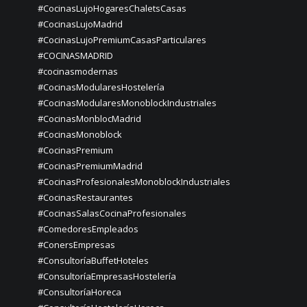
#CocinasLujoHogaresChaletsCasas
#CocinasLujoMadrid
#CocinasLujoPremiumCasasParticulares
#COCINASMADRID
#cocinasmodernas
#CocinasModularesHostelería
#CocinasModularesMonoblockIndustriales
#CocinasMonblocMadrid
#CocinasMonoblock
#CocinasPremium
#CocinasPremiumMadrid
#CocinasProfesionalesMonoblockIndustriales
#CocinasRestaurantes
#CocinasSalasCocinaProfesionales
#ComedoresEmpleados
#ConersEmpresas
#ConsultoríaBuffetHoteles
#ConsultoríaEmpresasHostelería
#ConsultoríaHoreca