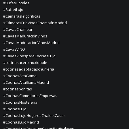
#BufésHoteles
#BuffetLujo
#CámarasFrigoríficas
#CámarasFríoVinosChampánMadrid
#CavasChampán
#CavasMaduraciónVinos
#CavasMaduraciónVinosMadrid
#CavasVINO
#CavasVinosparaCocinasLujo
#cocinasaceroinoxidable
#cocinasadaptadaschurreria
#CocinasAltaGama
#CocinasAltaGamaMadrid
#cocinasbonitas
#CocinasComedoresEmpresas
#CocinasHostelería
#CocinasLujo
#CocinasLujoHogaresChaletsCasas
#CocinasLujoMadrid
#CocinasLujoPremiumCasasParticulares