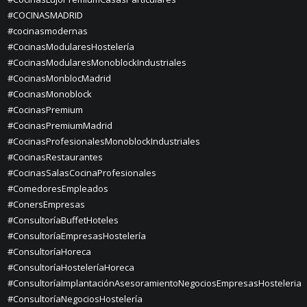
#COCINASMADRID
#cocinasmodernas
#CocinasModularesHostelería
#CocinasModularesMonoblockIndustriales
#CocinasMonblocMadrid
#CocinasMonoblock
#CocinasPremium
#CocinasPremiumMadrid
#CocinasProfesionalesMonoblockIndustriales
#CocinasRestaurantes
#CocinasSalasCocinaProfesionales
#ComedoresEmpleados
#ConersEmpresas
#ConsultoríaBuffetHoteles
#ConsultoríaEmpresasHostelería
#ConsultoríaHoreca
#ConsultoríaHosteleríaHoreca
#ConsultoríaImplantaciónAsesoramientoNegociosEmpresasHosteleria
#ConsultoríaNegociosHostelería