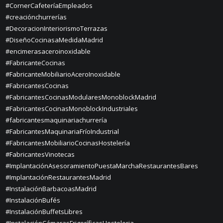
#CornerCafeteríaEmpleados
#creaciónchurrerías
#DecoracionInteriorismoTerrazas
#DiseñoCocinasaMedidaMadrid
#encimerasaceroinoxidable
#FabricanteCocinas
#FabricanteMobiliarioAceroInoxidable
#FabricantesCocinas
#FabricantesCocinasModularesMonoblockMadrid
#FabricantesCocinasMonoblockIndustriales
#fabricantesmaquinariachurrería
#FabricantesMaquinariaFríoIndustrial
#FabricantesMobiliarioCocinasHostelería
#FabricantesVinotecas
#ImplantaciónAsesoramientoPuestaMarchaRestaurantesBares
#ImplantaciónRestaurantesMadrid
#InstalaciónBarbacoasMadrid
#InstalaciónBufés
#InstalaciónBuffetsLibres