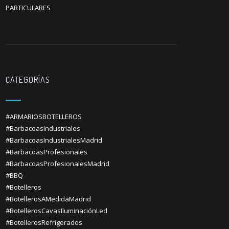
PARTICULARES
CATEGORÍAS
#ARMARIOSBOTELLEROS
#BarbacoasIndustriales
#BarbacoasIndustrialesMadrid
#BarbacoasProfesionales
#BarbacoasProfesionalesMadrid
#BBQ
#Botelleros
#BotellerosAMedidaMadrid
#BotellerosCavasIluminaciónLed
#BotellerosRefrigerados