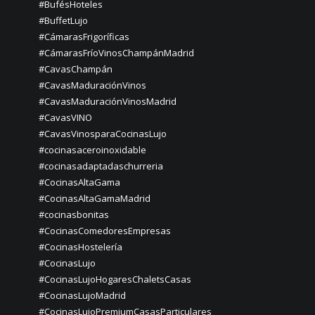
#BufésHoteles
#BuffetLujo
#CámarasFrigoríficas
#CámarasFríoVinosChampánMadrid
#CavasChampán
#CavasMaduraciónVinos
#CavasMaduraciónVinosMadrid
#CavasVINO
#CavasVinosparaCocinasLujo
#cocinasaceroinoxidable
#cocinasadaptadaschurreria
#CocinasAltaGama
#CocinasAltaGamaMadrid
#cocinasbonitas
#CocinasComedoresEmpresas
#CocinasHostelería
#CocinasLujo
#CocinasLujoHogaresChaletsCasas
#CocinasLujoMadrid
#CocinasLujoPremiumCasasParticulares