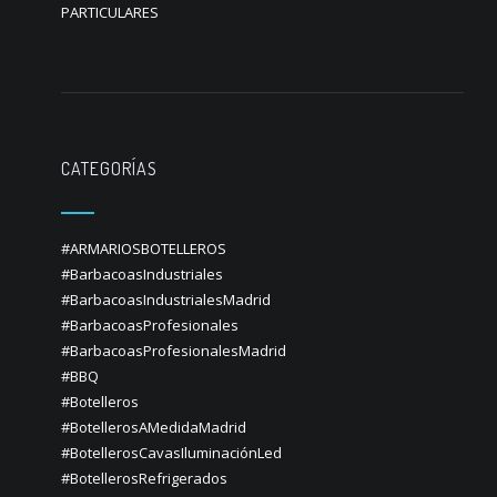
PARTICULARES
CATEGORÍAS
#ARMARIOSBOTELLEROS
#BarbacoasIndustriales
#BarbacoasIndustrialesMadrid
#BarbacoasProfesionales
#BarbacoasProfesionalesMadrid
#BBQ
#Botelleros
#BotellerosAMedidaMadrid
#BotellerosCavasIluminaciónLed
#BotellerosRefrigerados