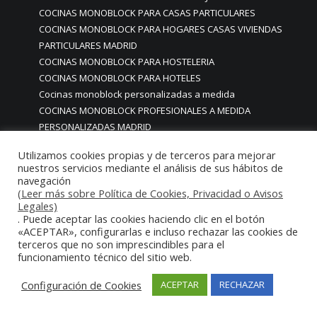
COCINAS MONOBLOCK PARA CASAS PARTICULARES
COCINAS MONOBLOCK PARA HOGARES CASAS VIVIENDAS
PARTICULARES MADRID
COCINAS MONOBLOCK PARA HOSTELERIA
COCINAS MONOBLOCK PARA HOTELES
Cocinas monoblock personalizadas a medida
COCINAS MONOBLOCK PROFESIONALES A MEDIDA
PERSONALIZADAS MADRID
COCINAS MONOBLOCK Y BARRAS A MEDIDA RESTAURANTES
Utilizamos cookies propias y de terceros para mejorar
MADRIDD
nuestros servicios mediante el análisis de sus hábitos de
Cocinas para chef amateur
navegación
COCINAS PARA COMEDORES EMPRESAS
(Leer más sobre Política de Cookies, Privacidad o Avisos
Legales)
cocinas para comedores escolares
. Puede aceptar las cookies haciendo clic en el botón
COCINAS PARA FOODTRUCKS FOOD TRUCK
«ACEPTAR», configurarlas e incluso rechazar las cookies de
COCINAS PARA HOSTELERÍA O PARA HOGARES
terceros que no son imprescindibles para el
funcionamiento técnico del sitio web.
PARTICULARES
COCINAS PARA HOTELES BUFFETS
Configuración de Cookies
ACEPTAR
RECHAZAR
COCINAS PARA PARTICULARES Y HOSTELERIA
COCINAS PARA RESTAURANTES