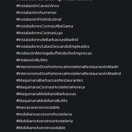
#InstalaciónCavasVinos
#instalaciónchurrerías
#InstalaciónFríoIndustrial
#InstaladoresCocinasAltaGama
#InstaladoresCocinasLujo
#InstaladoresdeBarbacoasMadrid
#InstaladoresSalasDescandoEmpleados
#InstlaciónMontajeBuffetsBufesEmpresas
#IntalaciónBufets
#InteriorismoDiseñoHorecaHosteleriaRestauraciónMadri
#InteriorismoDiseñoHorecaHosteleriaRestauraciónMadrid
#MaquinariaBarbacoasRestaurantes
#MaquinariaCocinasHosteleríaHoreca
#MaquinariaMobiliarioBarbacoas
#MaquinariaMobiliarioBufés
#mesasaceroinoxidable
#mobiliarioaccesoriohosteleria
#MobiliarioAceroInoxHostelería
#MobiliarioAceroInoxidable