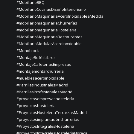
#MobiliarioBBQ
#MobiliarioCocinasDiseñoInteriorismo
#MobiliarioMaquinariaAceroInoxidableaMedida
#mobiliariomaquinariaChurrerías
#mobiliariomaquinariaHosteleria
#MobiliarioMaquinariaRestaurantes
#MobiliarioModularAceroInoxidable
#Monoblock
#MontajeBufésLibres
#MontajeCafeteríasEmpresas
#montajemontarchurrería
#mueblesaceroinoxidable
#ParrillasIndustrialesMadrid
#ParrillasProfesionalesMadrid
#proyectosempresashostelería
#proyectoshosteleria
#ProyectosHosteleriaTerrarzasMadrid
#proyectosimplantaciónchurrerías
#ProyectosIntegralesHosteleria
#ProyectosIntegralesHosteleríaHoreca