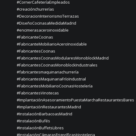
#CornerCafeteríaEmpleados
#creaciónchurrerías
#DecoracionInteriorismoTerrazas
#DiseñoCocinasaMedidaMadrid
#encimerasaceroinoxidable
#FabricanteCocinas
#FabricanteMobiliarioAceroInoxidable
#FabricantesCocinas
#FabricantesCocinasModularesMonoblockMadrid
#FabricantesCocinasMonoblockIndustriales
#fabricantesmaquinariachurrería
#FabricantesMaquinariaFríoIndustrial
#FabricantesMobiliarioCocinasHostelería
#FabricantesVinotecas
#ImplantaciónAsesoramientoPuestaMarchaRestaurantesBares
#ImplantaciónRestaurantesMadrid
#InstalaciónBarbacoasMadrid
#InstalaciónBufés
#InstalaciónBuffetsLibres
#InstalaciónCámarasFrigoríficasHosteleria