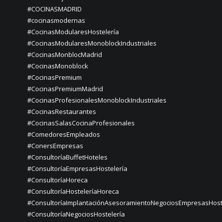
#COCINASMADRID
#cocinasmodernas
#CocinasModularesHostelería
#CocinasModularesMonoblockIndustriales
#CocinasMonblocMadrid
#CocinasMonoblock
#CocinasPremium
#CocinasPremiumMadrid
#CocinasProfesionalesMonoblockIndustriales
#CocinasRestaurantes
#CocinasSalasCocinaProfesionales
#ComedoresEmpleados
#ConersEmpresas
#ConsultoríaBuffetHoteles
#ConsultoríaEmpresasHostelería
#ConsultoríaHoreca
#ConsultoríaHosteleríaHoreca
#ConsultoríaImplantaciónAsesoramientoNegociosEmpresasHost
#ConsultoríaNegociosHostelería