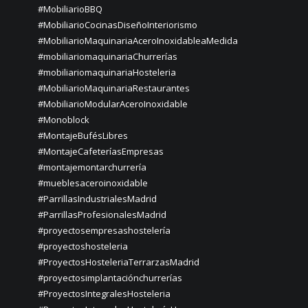
#MobiliarioBBQ
#MobiliarioCocinasDiseñoInteriorismo
#MobiliarioMaquinariaAceroInoxidableaMedida
#mobiliariomaquinariaChurrerías
#mobiliariomaquinariaHosteleria
#MobiliarioMaquinariaRestaurantes
#MobiliarioModularAceroInoxidable
#Monoblock
#MontajeBufésLibres
#MontajeCafeteríasEmpresas
#montajemontarchurrería
#mueblesaceroinoxidable
#ParrillasIndustrialesMadrid
#ParrillasProfesionalesMadrid
#proyectosempresashostelería
#proyectoshosteleria
#ProyectosHosteleriaTerrarzasMadrid
#proyectosimplantaciónchurrerías
#ProyectosIntegralesHosteleria