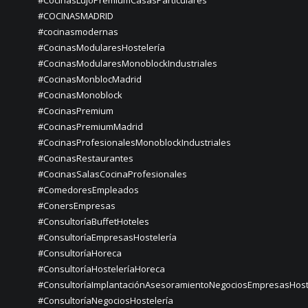
#CocinasLujoPremiumCasasParticulares
#COCINASMADRID
#cocinasmodernas
#CocinasModularesHostelería
#CocinasModularesMonoblockIndustriales
#CocinasMonblocMadrid
#CocinasMonoblock
#CocinasPremium
#CocinasPremiumMadrid
#CocinasProfesionalesMonoblockIndustriales
#CocinasRestaurantes
#CocinasSalasCocinaProfesionales
#ComedoresEmpleados
#ConersEmpresas
#ConsultoríaBuffetHoteles
#ConsultoríaEmpresasHostelería
#ConsultoríaHoreca
#ConsultoríaHosteleríaHoreca
#ConsultoríaImplantaciónAsesoramientoNegociosEmpresasHost
#ConsultoríaNegociosHostelería