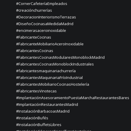
#CornerCafeteríaEmpleados
#creaciónchurrerías
#DecoracionInteriorismoTerrazas
#DiseñoCocinasaMedidaMadrid
#encimerasaceroinoxidable
#FabricanteCocinas
#FabricanteMobiliarioAceroInoxidable
#FabricantesCocinas
#FabricantesCocinasModularesMonoblockMadrid
#FabricantesCocinasMonoblockIndustriales
#fabricantesmaquinariachurrería
#FabricantesMaquinariaFríoIndustrial
#FabricantesMobiliarioCocinasHostelería
#FabricantesVinotecas
#ImplantaciónAsesoramientoPuestaMarchaRestaurantesBares
#ImplantaciónRestaurantesMadrid
#InstalaciónBarbacoasMadrid
#InstalaciónBufés
#InstalaciónBuffetsLibres