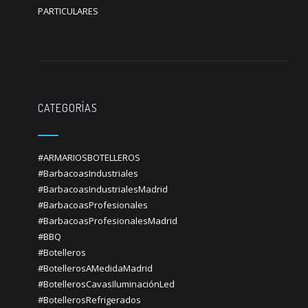
PARTICULARES
CATEGORÍAS
#ARMARIOSBOTELLEROS
#BarbacoasIndustriales
#BarbacoasIndustrialesMadrid
#BarbacoasProfesionales
#BarbacoasProfesionalesMadrid
#BBQ
#Botelleros
#BotellerosAMedidaMadrid
#BotellerosCavasIluminaciónLed
#BotellerosRefrigerados