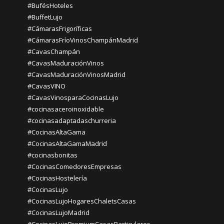
#BufésHoteles
#BuffetLujo
#CámarasFrigoríficas
#CámarasFríoVinosChampánMadrid
#CavasChampán
#CavasMaduraciónVinos
#CavasMaduraciónVinosMadrid
#CavasVINO
#CavasVinosparaCocinasLujo
#cocinasaceroinoxidable
#cocinasadaptadaschurreria
#CocinasAltaGama
#CocinasAltaGamaMadrid
#cocinasbonitas
#CocinasComedoresEmpresas
#CocinasHostelería
#CocinasLujo
#CocinasLujoHogaresChaletsCasas
#CocinasLujoMadrid