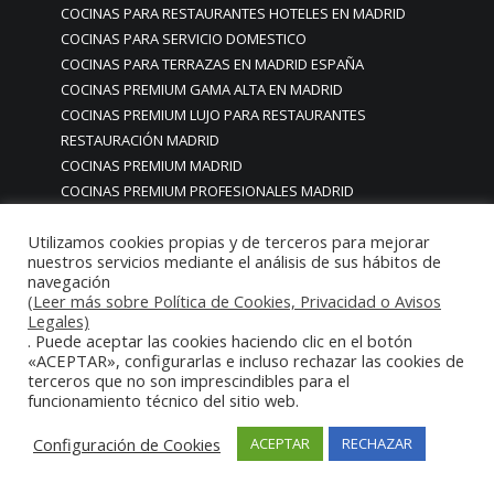
COCINAS PARA RESTAURANTES HOTELES EN MADRID
COCINAS PARA SERVICIO DOMESTICO
COCINAS PARA TERRAZAS EN MADRID ESPAÑA
COCINAS PREMIUM GAMA ALTA EN MADRID
COCINAS PREMIUM LUJO PARA RESTAURANTES
RESTAURACIÓN MADRID
COCINAS PREMIUM MADRID
COCINAS PREMIUM PROFESIONALES MADRID
COCINAS PROFESIONALES
Utilizamos cookies propias y de terceros para mejorar
COCINAS PROFESIONALES • MOBILIARIO • ENCIMERAS •
nuestros servicios mediante el análisis de sus hábitos de
REVESTIMIENTOS • ESTRUCTURAS • ELEMENTOS
navegación
DECORATIVOS ACERO INOXIDABLE
(Leer más sobre Política de Cookies, Privacidad o Avisos
COCINAS PROFESIONALES A MEDIDA PERSONALIZADAS PARA
Legales)
. Puede aceptar las cookies haciendo clic en el botón
PARTICULARES
«ACEPTAR», configurarlas e incluso rechazar las cookies de
COCINAS PROFESIONALES ACERO INOXIDABLE
terceros que no son imprescindibles para el
COCINAS PROFESIONALES HORECA
funcionamiento técnico del sitio web.
COCINAS PROFESIONALES HOSTELERÍA MADRID
Configuración de Cookies
ACEPTAR
RECHAZAR
Cocinas profesionales industriales monoblock a medida
personalizadas