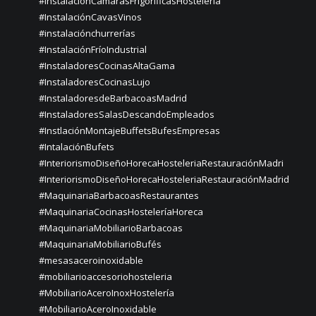
#InstalaciónCámarasFrigoríficasHosteleria
#InstalaciónCavasVinos
#instalaciónchurrerías
#InstalaciónFríoIndustrial
#InstaladoresCocinasAltaGama
#InstaladoresCocinasLujo
#InstaladoresdeBarbacoasMadrid
#InstaladoresSalasDescandoEmpleados
#InstlaciónMontajeBuffetsBufesEmpresas
#IntalaciónBufets
#InteriorismoDiseñoHorecaHosteleriaRestauraciónMadri
#InteriorismoDiseñoHorecaHosteleriaRestauraciónMadrid
#MaquinariaBarbacoasRestaurantes
#MaquinariaCocinasHosteleríaHoreca
#MaquinariaMobiliarioBarbacoas
#MaquinariaMobiliarioBufés
#mesasaceroinoxidable
#mobiliarioaccesoriohosteleria
#MobiliarioAceroInoxHostelería
#MobiliarioAceroInoxidable