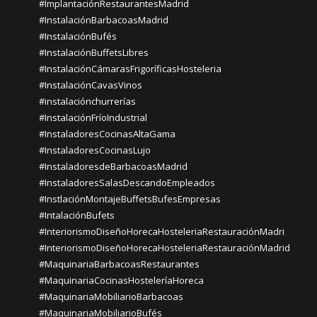
#ImplantaciónRestaurantesMadrid
#InstalaciónBarbacoasMadrid
#InstalaciónBufés
#InstalaciónBuffetsLibres
#InstalaciónCámarasFrigoríficasHosteleria
#InstalaciónCavasVinos
#instalaciónchurrerías
#InstalaciónFríoIndustrial
#InstaladoresCocinasAltaGama
#InstaladoresCocinasLujo
#InstaladoresdeBarbacoasMadrid
#InstaladoresSalasDescandoEmpleados
#InstlaciónMontajeBuffetsBufesEmpresas
#IntalaciónBufets
#InteriorismoDiseñoHorecaHosteleriaRestauraciónMadri
#InteriorismoDiseñoHorecaHosteleriaRestauraciónMadrid
#MaquinariaBarbacoasRestaurantes
#MaquinariaCocinasHosteleríaHoreca
#MaquinariaMobiliarioBarbacoas
#MaquinariaMobiliarioBufés