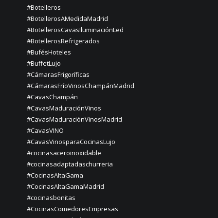
#Botelleros
#BotellerosAMedidaMadrid
#BotellerosCavasIluminaciónLed
#BotellerosRefrigerados
#BufésHoteles
#BuffetLujo
#CámarasFrigoríficas
#CámarasFríoVinosChampánMadrid
#CavasChampán
#CavasMaduraciónVinos
#CavasMaduraciónVinosMadrid
#CavasVINO
#CavasVinosparaCocinasLujo
#cocinasaceroinoxidable
#cocinasadaptadaschurreria
#CocinasAltaGama
#CocinasAltaGamaMadrid
#cocinasbonitas
#CocinasComedoresEmpresas