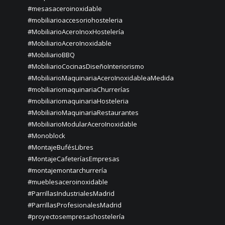
#mesasaceroinoxidable
#mobiliarioaccesoriohosteleria
#MobiliarioAceroInoxHostelería
#MobiliarioAceroInoxidable
#MobiliarioBBQ
#MobiliarioCocinasDiseñoInteriorismo
#MobiliarioMaquinariaAceroInoxidableaMedida
#mobiliariomaquinariaChurrerías
#mobiliariomaquinariaHosteleria
#MobiliarioMaquinariaRestaurantes
#MobiliarioModularAceroInoxidable
#Monoblock
#MontajeBufésLibres
#MontajeCafeteríasEmpresas
#montajemontarchurrería
#mueblesaceroinoxidable
#ParrillasIndustrialesMadrid
#ParrillasProfesionalesMadrid
#proyectosempresashostelería