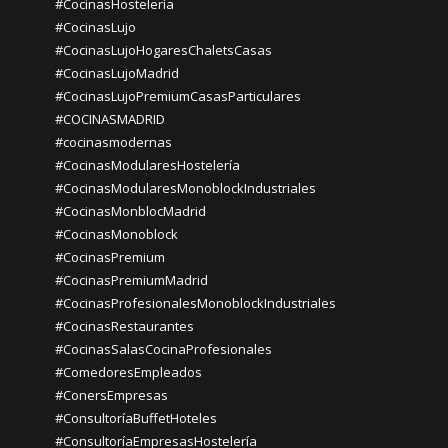
#CocinasHostelería
#CocinasLujo
#CocinasLujoHogaresChaletsCasas
#CocinasLujoMadrid
#CocinasLujoPremiumCasasParticulares
#COCINASMADRID
#cocinasmodernas
#CocinasModularesHostelería
#CocinasModularesMonoblockIndustriales
#CocinasMonblocMadrid
#CocinasMonoblock
#CocinasPremium
#CocinasPremiumMadrid
#CocinasProfesionalesMonoblockIndustriales
#CocinasRestaurantes
#CocinasSalasCocinaProfesionales
#ComedoresEmpleados
#ConersEmpresas
#ConsultoríaBuffetHoteles
#ConsultoríaEmpresasHostelería