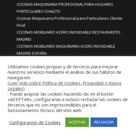
COCINAS MAQUINARIA PROFESIONAL PARA HOGARES
PARTICULARES CHALETS
Cocinas Maquinaria Profesional para Particulares Cliente
Final
COCINAS MOBILIARIO ACERO INOXIDABLE RESTAURANTES
MADRID
COCINAS MOBILIARIO MAQUINARIA ACERO INOXIDABLE
MADRID ESPAÑA
COCINAS MOBILIARIO MAQUINARIA ACERO INOXIDABLE
Utilizamos cookies propias y de terceros para mejorar
PARTICULARES CASAS CHALETS PISOS HOGARES
nuestros servicios mediante el análisis de sus hábitos de
COCINAS MOBILIARIO MAQUINARIA PARA CHALETS CASAS
navegación
COCINAS MOBILIARIO MAQUINARIA RESTAURANTES
(Leer más sobre Política de Cookies, Privacidad o Avisos
Legales)
cocinas mobiliario para furgonetas restaurante
. Puede aceptar las cookies haciendo clic en el botón
COCINAS MOBILIARIO PERSONALIZADO MADRID
«ACEPTAR», configurarlas e incluso rechazar las cookies de
COCINAS MODERNAS
terceros que no son imprescindibles para el
COCINAS MODERNAS BONITAS CON MOBILIARIO DE ACERO
funcionamiento técnico del sitio web.
INOXIDABLE EN MADRID
Configuración de Cookies
ACEPTAR
RECHAZAR
COCINAS MODERNAS BONITAS EN MADRID
COCINAS MODERNAS BONITAS MADRID