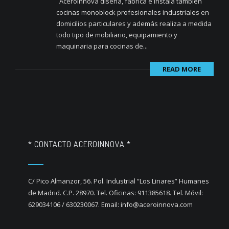
Aceroinnova diseña, fabrica e instala también
cocinas monoblock profesionales industriales en
domicilios particulares y además realiza a medida
todo tipo de mobiliario, equipamiento y
maquinaria para cocinas de...
READ MORE
* CONTACTO ACEROINNOVA *
C/ Pico Almanzor, 56. Pol. Industrial “Los Linares” Humanes
de Madrid. C.P. 28970. Tel. Oficinas: 911385618. Tel. Móvil:
629034106 / 630230067. Email: info@aceroinnova.com