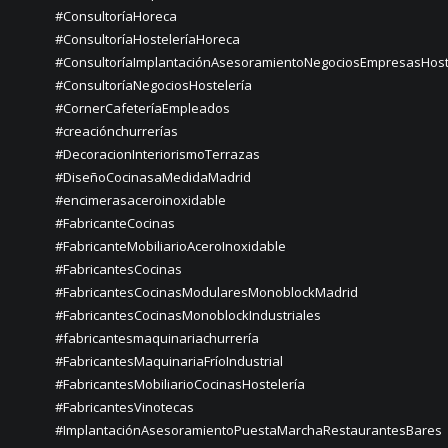
#ConsultoríaHoreca
#ConsultoríaHosteleríaHoreca
#ConsultoríaImplantaciónAsesoramientoNegociosEmpresasHost
#ConsultoríaNegociosHostelería
#CornerCafeteríaEmpleados
#creaciónchurrerías
#DecoracionInteriorismoTerrazas
#DiseñoCocinasaMedidaMadrid
#encimerasaceroinoxidable
#FabricanteCocinas
#FabricanteMobiliarioAceroInoxidable
#FabricantesCocinas
#FabricantesCocinasModularesMonoblockMadrid
#FabricantesCocinasMonoblockIndustriales
#fabricantesmaquinariachurrería
#FabricantesMaquinariaFríoIndustrial
#FabricantesMobiliarioCocinasHostelería
#FabricantesVinotecas
#ImplantaciónAsesoramientoPuestaMarchaRestaurantesBares