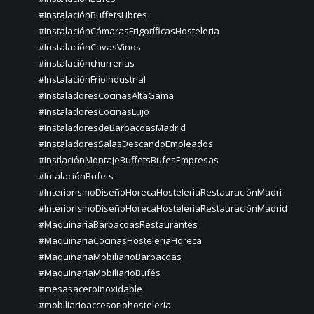
#InstalaciónBuffetsLibres
#InstalaciónCámarasFrigoríficasHosteleria
#InstalaciónCavasVinos
#instalaciónchurrerías
#InstalaciónFríoIndustrial
#InstaladoresCocinasAltaGama
#InstaladoresCocinasLujo
#InstaladoresdeBarbacoasMadrid
#InstaladoresSalasDescandoEmpleados
#InstlaciónMontajeBuffetsBufesEmpresas
#IntalaciónBufets
#InteriorismoDiseñoHorecaHosteleriaRestauraciónMadri
#InteriorismoDiseñoHorecaHosteleriaRestauraciónMadrid
#MaquinariaBarbacoasRestaurantes
#MaquinariaCocinasHosteleríaHoreca
#MaquinariaMobiliarioBarbacoas
#MaquinariaMobiliarioBufés
#mesasaceroinoxidable
#mobiliarioaccesoriohosteleria