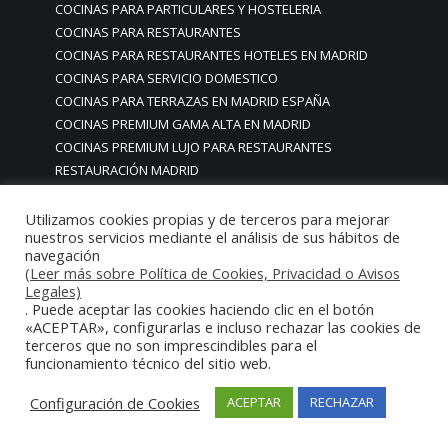
COCINAS PARA PARTICULARES Y HOSTELERIA
COCINAS PARA RESTAURANTES
COCINAS PARA RESTAURANTES HOTELES EN MADRID
COCINAS PARA SERVICIO DOMESTICO
COCINAS PARA TERRAZAS EN MADRID ESPAÑA
COCINAS PREMIUM GAMA ALTA EN MADRID
COCINAS PREMIUM LUJO PARA RESTAURANTES
RESTAURACIÓN MADRID
COCINAS PREMIUM MADRID
COCINAS PREMIUM PROFESIONALES MADRID
Utilizamos cookies propias y de terceros para mejorar
nuestros servicios mediante el análisis de sus hábitos de
COCINAS PROFESIONALES
navegación
COCINAS PROFESIONALES • MOBILIARIO • ENCIMERAS •
(Leer más sobre Política de Cookies, Privacidad o Avisos
REVESTIMIENTOS • ESTRUCTURAS • ELEMENTOS
Legales)
. Puede aceptar las cookies haciendo clic en el botón
DECORATIVOS ACERO INOXIDABLE
«ACEPTAR», configurarlas e incluso rechazar las cookies de
COCINAS PROFESIONALES A MEDIDA PERSONALIZADAS PARA
terceros que no son imprescindibles para el
PARTICULARES
funcionamiento técnico del sitio web.
COCINAS PROFESIONALES ACERO INOXIDABLE
COCINAS PROFESIONALES HORECA
Configuración de Cookies
ACEPTAR
RECHAZAR
COCINAS PROFESIONALES HOSTELERÍA MADRID
Cocinas profesionales industriales monoblock a medida