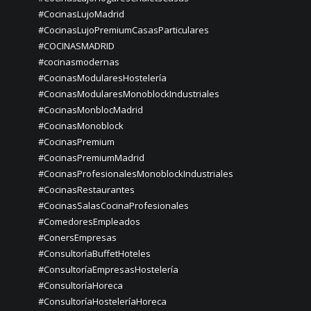
#CocinasLujoMadrid
#CocinasLujoPremiumCasasParticulares
#COCINASMADRID
#cocinasmodernas
#CocinasModularesHostelería
#CocinasModularesMonoblockIndustriales
#CocinasMonblocMadrid
#CocinasMonoblock
#CocinasPremium
#CocinasPremiumMadrid
#CocinasProfesionalesMonoblockIndustriales
#CocinasRestaurantes
#CocinasSalasCocinaProfesionales
#ComedoresEmpleados
#ConersEmpresas
#ConsultoríaBuffetHoteles
#ConsultoríaEmpresasHostelería
#ConsultoríaHoreca
#ConsultoríaHosteleríaHoreca