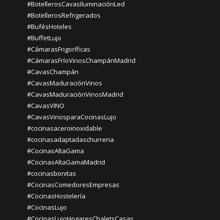
#BotellerosCavasIluminaciónLed
#BotellerosRefrigerados
#BufésHoteles
#BuffetLujo
#CámarasFrigoríficas
#CámarasFríoVinosChampánMadrid
#CavasChampán
#CavasMaduraciónVinos
#CavasMaduraciónVinosMadrid
#CavasVINO
#CavasVinosparaCocinasLujo
#cocinasaceroinoxidable
#cocinasadaptadaschurreria
#CocinasAltaGama
#CocinasAltaGamaMadrid
#cocinasbonitas
#CocinasComedoresEmpresas
#CocinasHostelería
#CocinasLujo
#CocinasLujoHogaresChaletsCasas