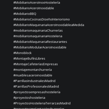
#MobiliarioAceroInoxHostelería
#MobiliarioAceroInoxidable
#MobiliarioBBQ
#MobiliarioCocinasDiseñoInteriorismo
#MobiliarioMaquinariaAceroInoxidableaMedida
#mobiliariomaquinariaChurrerías
#mobiliariomaquinariaHosteleria
#MobiliarioMaquinariaRestaurantes
#MobiliarioModularAceroInoxidable
#Monoblock
#MontajeBufésLibres
#MontajeCafeteríasEmpresas
#montajemontarchurrería
#mueblesaceroinoxidable
#ParrillasIndustrialesMadrid
#ParrillasProfesionalesMadrid
#proyectosempresashostelería
#proyectoshosteleria
#ProyectosHosteleriaTerrarzasMadrid
#proyectosimplantaciónchurrerías