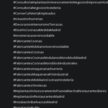
#ConsultoríaImplantaciónAsesoramientoNegociosEmpresasHost
#ConsultoríaNegociosHostelería
#CornerCafeteríaEmpleados
#creaciónchurrerías
#DecoracionInteriorismoTerrazas
#DiseñoCocinasaMedidaMadrid
#encimerasaceroinoxidable
#FabricanteCocinas
#FabricanteMobiliarioAceroInoxidable
#FabricantesCocinas
#FabricantesCocinasModularesMonoblockMadrid
#FabricantesCocinasMonoblockIndustriales
#fabricantesmaquinariachurrería
#FabricantesMaquinariaFríoIndustrial
#FabricantesMobiliarioCocinasHostelería
#FabricantesVinotecas
#ImplantaciónAsesoramientoPuestaMarchaRestaurantesBares
#ImplantaciónRestaurantesMadrid
#InstalaciónBarbacoasMadrid
#InstalaciónBufés