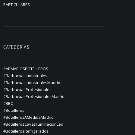
PARTICULARES
CATEGORÍAS
#ARMARIOSBOTELLEROS
#BarbacoasIndustriales
#BarbacoasIndustrialesMadrid
#BarbacoasProfesionales
#BarbacoasProfesionalesMadrid
#BBQ
#Botelleros
#BotellerosAMedidaMadrid
#BotellerosCavasIluminaciónLed
#BotellerosRefrigerados