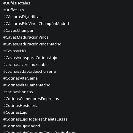
#BufésHoteles
#BuffetLujo
#CámarasFrigoríficas
#CámarasFríoVinosChampánMadrid
#CavasChampán
#CavasMaduraciónVinos
#CavasMaduraciónVinosMadrid
#CavasVINO
#CavasVinosparaCocinasLujo
#cocinasaceroinoxidable
#cocinasadaptadaschurreria
#CocinasAltaGama
#CocinasAltaGamaMadrid
#cocinasbonitas
#CocinasComedoresEmpresas
#CocinasHostelería
#CocinasLujo
#CocinasLujoHogaresChaletsCasas
#CocinasLujoMadrid
#CocinasLujoPremiumCasasParticulares