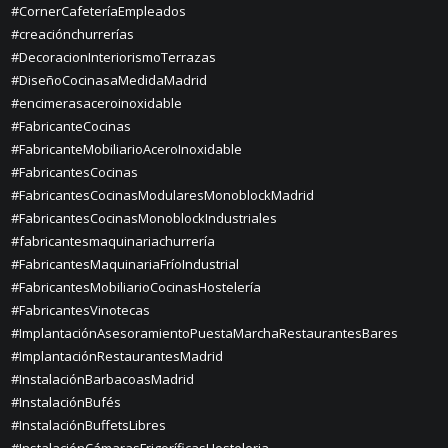
#CornerCafeteríaEmpleados
#creaciónchurrerías
#DecoracionInteriorismoTerrazas
#DiseñoCocinasaMedidaMadrid
#encimerasaceroinoxidable
#FabricanteCocinas
#FabricanteMobiliarioAceroInoxidable
#FabricantesCocinas
#FabricantesCocinasModularesMonoblockMadrid
#FabricantesCocinasMonoblockIndustriales
#fabricantesmaquinariachurrería
#FabricantesMaquinariaFríoIndustrial
#FabricantesMobiliarioCocinasHostelería
#FabricantesVinotecas
#ImplantaciónAsesoramientoPuestaMarchaRestaurantesBares
#ImplantaciónRestaurantesMadrid
#InstalaciónBarbacoasMadrid
#InstalaciónBufés
#InstalaciónBuffetsLibres