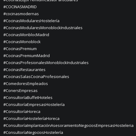
#COCINASMADRID
#cocinasmodernas
#CocinasModularesHostelería
#CocinasModularesMonoblockIndustriales
#CocinasMonblocMadrid
#CocinasMonoblock
#CocinasPremium
#CocinasPremiumMadrid
#CocinasProfesionalesMonoblockIndustriales
#CocinasRestaurantes
#CocinasSalasCocinaProfesionales
#ComedoresEmpleados
#ConersEmpresas
#ConsultoríaBuffetHoteles
#ConsultoríaEmpresasHostelería
#ConsultoríaHoreca
#ConsultoríaHosteleríaHoreca
#ConsultoríaImplantaciónAsesoramientoNegociosEmpresasHosteleria
#ConsultoríaNegociosHostelería