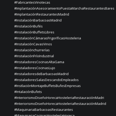
#FabricantesVinotecas
#ImplantaciónAsesoramientoPuestaMarchaRestaurantesBares
#ImplantaciónRestaurantesMadrid
#InstalaciónBarbacoasMadrid
#InstalaciónBufés
#InstalaciónBuffetsLibres
#InstalaciónCámarasFrigoríficasHosteleria
#InstalaciónCavasVinos
#instalaciónchurrerías
#InstalaciónFríoIndustrial
#InstaladoresCocinasAltaGama
#InstaladoresCocinasLujo
#InstaladoresdeBarbacoasMadrid
#InstaladoresSalasDescandoEmpleados
#InstlaciónMontajeBuffetsBufesEmpresas
#IntalaciónBufets
#InteriorismoDiseñoHorecaHosteleriaRestauraciónMadri
#InteriorismoDiseñoHorecaHosteleriaRestauraciónMadrid
#MaquinariaBarbacoasRestaurantes
#MaquinariaCocinasHosteleríaHoreca