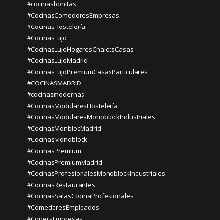
#cocinasbonitas
#CocinasComedoresEmpresas
#CocinasHostelería
#CocinasLujo
#CocinasLujoHogaresChaletsCasas
#CocinasLujoMadrid
#CocinasLujoPremiumCasasParticulares
#COCINASMADRID
#cocinasmodernas
#CocinasModularesHostelería
#CocinasModularesMonoblockIndustriales
#CocinasMonblocMadrid
#CocinasMonoblock
#CocinasPremium
#CocinasPremiumMadrid
#CocinasProfesionalesMonoblockIndustriales
#CocinasRestaurantes
#CocinasSalasCocinaProfesionales
#ComedoresEmpleados
#ConersEmpresas