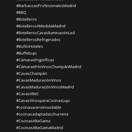
#BarbacoasProfesionalesMadrid
#BBQ
#Botelleros
#BotellerosAMedidaMadrid
#BotellerosCavasIluminaciónLed
#BotellerosRefrigerados
#BufésHoteles
#BuffetLujo
#CámarasFrigoríficas
#CámarasFríoVinosChampánMadrid
#CavasChampán
#CavasMaduraciónVinos
#CavasMaduraciónVinosMadrid
#CavasVINO
#CavasVinosparaCocinasLujo
#cocinasaceroinoxidable
#cocinasadaptadaschurreria
#CocinasAltaGama
#CocinasAltaGamaMadrid