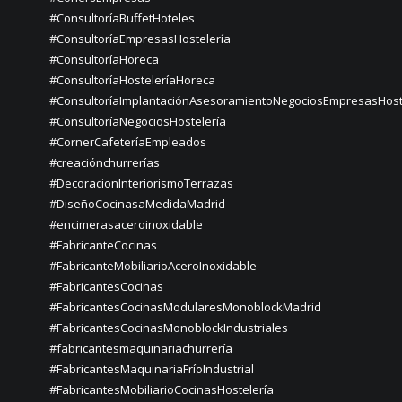
#ConsultoríaBuffetHoteles
#ConsultoríaEmpresasHostelería
#ConsultoríaHoreca
#ConsultoríaHosteleríaHoreca
#ConsultoríaImplantaciónAsesoramientoNegociosEmpresasHost
#ConsultoríaNegociosHostelería
#CornerCafeteríaEmpleados
#creaciónchurrerías
#DecoracionInteriorismoTerrazas
#DiseñoCocinasaMedidaMadrid
#encimerasaceroinoxidable
#FabricanteCocinas
#FabricanteMobiliarioAceroInoxidable
#FabricantesCocinas
#FabricantesCocinasModularesMonoblockMadrid
#FabricantesCocinasMonoblockIndustriales
#fabricantesmaquinariachurrería
#FabricantesMaquinariaFríoIndustrial
#FabricantesMobiliarioCocinasHostelería