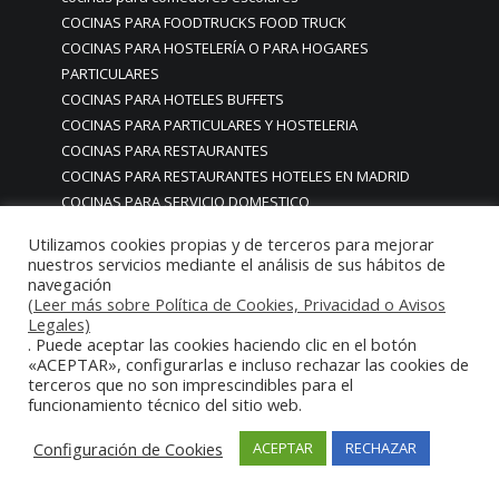
COCINAS PARA FOODTRUCKS FOOD TRUCK
COCINAS PARA HOSTELERÍA O PARA HOGARES
PARTICULARES
COCINAS PARA HOTELES BUFFETS
COCINAS PARA PARTICULARES Y HOSTELERIA
COCINAS PARA RESTAURANTES
COCINAS PARA RESTAURANTES HOTELES EN MADRID
COCINAS PARA SERVICIO DOMESTICO
COCINAS PARA TERRAZAS EN MADRID ESPAÑA
Utilizamos cookies propias y de terceros para mejorar
COCINAS PREMIUM GAMA ALTA EN MADRID
nuestros servicios mediante el análisis de sus hábitos de
COCINAS PREMIUM LUJO PARA RESTAURANTES
navegación
(Leer más sobre Política de Cookies, Privacidad o Avisos
RESTAURACIÓN MADRID
Legales)
COCINAS PREMIUM MADRID
. Puede aceptar las cookies haciendo clic en el botón
COCINAS PREMIUM PROFESIONALES MADRID
«ACEPTAR», configurarlas e incluso rechazar las cookies de
COCINAS PROFESIONALES
terceros que no son imprescindibles para el
funcionamiento técnico del sitio web.
COCINAS PROFESIONALES • MOBILIARIO • ENCIMERAS •
REVESTIMIENTOS • ESTRUCTURAS • ELEMENTOS
Configuración de Cookies
ACEPTAR
RECHAZAR
DECORATIVOS ACERO INOXIDABLE
COCINAS PROFESIONALES A MEDIDA PERSONALIZADAS PARA