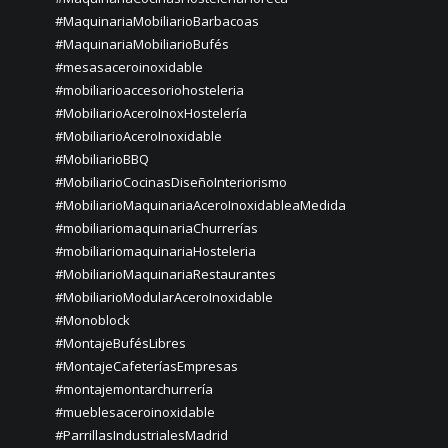
#MaquinariaMobiliarioBarbacoas
#MaquinariaMobiliarioBufés
#mesasaceroinoxidable
#mobiliarioaccesoriohosteleria
#MobiliarioAceroInoxHostelería
#MobiliarioAceroInoxidable
#MobiliarioBBQ
#MobiliarioCocinasDiseñoInteriorismo
#MobiliarioMaquinariaAceroInoxidableaMedida
#mobiliariomaquinariaChurrerías
#mobiliariomaquinariaHosteleria
#MobiliarioMaquinariaRestaurantes
#MobiliarioModularAceroInoxidable
#Monoblock
#MontajeBufésLibres
#MontajeCafeteríasEmpresas
#montajemontarchurrería
#mueblesaceroinoxidable
#ParrillasIndustrialesMadrid