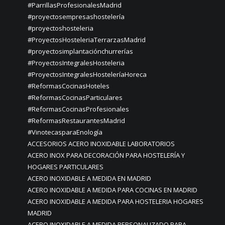
#ParrillasProfesionalesMadrid
#proyectosempresashostelería
#proyectoshosteleria
#ProyectosHosteleriaTerrarzasMadrid
#proyectosimplantaciónchurrerías
#ProyectosIntegralesHosteleria
#ProyectosIntegralesHosteleríaHoreca
#ReformasCocinasHoteles
#ReformasCocinasParticulares
#ReformasCocinasProfesionales
#ReformasRestaurantesMadrid
#VinotecasparaEnología
ACCESORIOS ACERO INOXIDABLE LABORATORIOS
ACERO INOX PARA DECORACIÓN PARA HOSTELERÍA Y
HOGARES PARTICULARES
ACERO INOXIDABLE A MEDIDA EN MADRID
ACERO INOXIDABLE A MEDIDA PARA COCINAS EN MADRID
ACERO INOXIDABLE A MEDIDA PARA HOSTELERIA HOGARES
MADRID
ACERO INOXIDABLE A MEDIDA PERSONALIZADO PARA