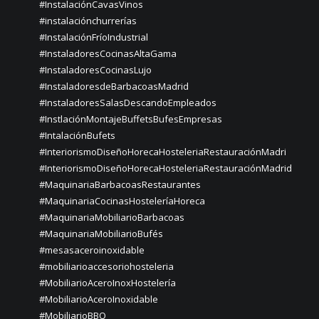
#InstalaciónCavasVinos
#instalaciónchurrerías
#InstalaciónFríoIndustrial
#InstaladoresCocinasAltaGama
#InstaladoresCocinasLujo
#InstaladoresdeBarbacoasMadrid
#InstaladoresSalasDescandoEmpleados
#InstlaciónMontajeBuffetsBufesEmpresas
#IntalaciónBufets
#InteriorismoDiseñoHorecaHosteleriaRestauraciónMadri
#InteriorismoDiseñoHorecaHosteleriaRestauraciónMadrid
#MaquinariaBarbacoasRestaurantes
#MaquinariaCocinasHosteleríaHoreca
#MaquinariaMobiliarioBarbacoas
#MaquinariaMobiliarioBufés
#mesasaceroinoxidable
#mobiliarioaccesoriohosteleria
#MobiliarioAceroInoxHostelería
#MobiliarioAceroInoxidable
#MobiliarioBBQ