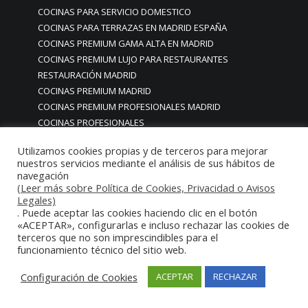
COCINAS PARA SERVICIO DOMESTICO
COCINAS PARA TERRAZAS EN MADRID ESPAÑA
COCINAS PREMIUM GAMA ALTA EN MADRID
COCINAS PREMIUM LUJO PARA RESTAURANTES
RESTAURACIÓN MADRID
COCINAS PREMIUM MADRID
COCINAS PREMIUM PROFESIONALES MADRID
COCINAS PROFESIONALES
COCINAS PROFESIONALES • MOBILIARIO • ENCIMERAS •
Utilizamos cookies propias y de terceros para mejorar
REVESTIMIENTOS • ESTRUCTURAS • ELEMENTOS
nuestros servicios mediante el análisis de sus hábitos de
DECORATIVOS ACERO INOXIDABLE
navegación
COCINAS PROFESIONALES A MEDIDA PERSONALIZADAS PARA
(Leer más sobre Política de Cookies, Privacidad o Avisos
Legales)
PARTICULARES
. Puede aceptar las cookies haciendo clic en el botón
COCINAS PROFESIONALES ACERO INOXIDABLE
«ACEPTAR», configurarlas e incluso rechazar las cookies de
COCINAS PROFESIONALES HORECA
terceros que no son imprescindibles para el
funcionamiento técnico del sitio web.
COCINAS PROFESIONALES HOSTELERÍA MADRID
Cocinas profesionales industriales monoblock a medida
Configuración de Cookies
ACEPTAR
RECHAZAR
personalizadas
Cocinas profesionales industriales monoblock a medida