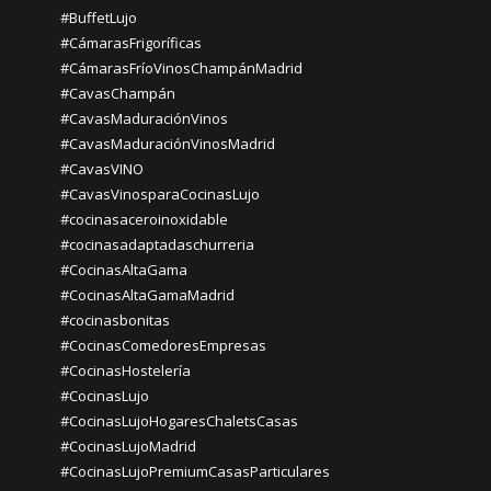
#BuffetLujo
#CámarasFrigoríficas
#CámarasFríoVinosChampánMadrid
#CavasChampán
#CavasMaduraciónVinos
#CavasMaduraciónVinosMadrid
#CavasVINO
#CavasVinosparaCocinasLujo
#cocinasaceroinoxidable
#cocinasadaptadaschurreria
#CocinasAltaGama
#CocinasAltaGamaMadrid
#cocinasbonitas
#CocinasComedoresEmpresas
#CocinasHostelería
#CocinasLujo
#CocinasLujoHogaresChaletsCasas
#CocinasLujoMadrid
#CocinasLujoPremiumCasasParticulares