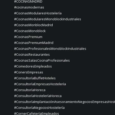
#COCINASMADRID
#cocinasmodernas
#CocinasModularesHostelería
#CocinasModularesMonoblockIndustriales
#CocinasMonblocMadrid
#CocinasMonoblock
#CocinasPremium
#CocinasPremiumMadrid
#CocinasProfesionalesMonoblockIndustriales
#CocinasRestaurantes
#CocinasSalasCocinaProfesionales
#ComedoresEmpleados
#ConersEmpresas
#ConsultoríaBuffetHoteles
#ConsultoríaEmpresasHostelería
#ConsultoríaHoreca
#ConsultoríaHosteleríaHoreca
#ConsultoríaImplantaciónAsesoramientoNegociosEmpresasHost
#ConsultoríaNegociosHostelería
#CornerCafeteríaEmpleados