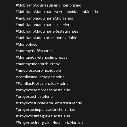
#MobiliarioCocinasDiseñoInteriorismo
#MobiliarioMaquinariaAceroInoxidableaMedida
#mobiliariomaquinariaChurrerías
#mobiliariomaquinariaHosteleria
#MobiliarioMaquinariaRestaurantes
#MobiliarioModularAceroInoxidable
#Monoblock
#MontajeBufésLibres
#MontajeCafeteríasEmpresas
#montajemontarchurrería
#mueblesaceroinoxidable
#ParrillasIndustrialesMadrid
#ParrillasProfesionalesMadrid
#proyectosempresashostelería
#proyectoshosteleria
#ProyectosHosteleriaTerrarzasMadrid
#proyectosimplantaciónchurrerías
#ProyectosIntegralesHosteleria
#ProyectosIntegralesHosteleríaHoreca