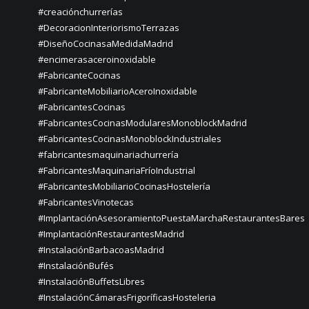
#creaciónchurrerías
#DecoracionInteriorismoTerrazas
#DiseñoCocinasaMedidaMadrid
#encimerasaceroinoxidable
#FabricanteCocinas
#FabricanteMobiliarioAceroInoxidable
#FabricantesCocinas
#FabricantesCocinasModularesMonoblockMadrid
#FabricantesCocinasMonoblockIndustriales
#fabricantesmaquinariachurrería
#FabricantesMaquinariaFríoIndustrial
#FabricantesMobiliarioCocinasHostelería
#FabricantesVinotecas
#ImplantaciónAsesoramientoPuestaMarchaRestaurantesBares
#ImplantaciónRestaurantesMadrid
#InstalaciónBarbacoasMadrid
#InstalaciónBufés
#InstalaciónBuffetsLibres
#InstalaciónCámarasFrigoríficasHosteleria