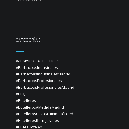
CATEGORÍAS
#ARMARIOSBOTELLEROS
#BarbacoasIndustriales
#BarbacoasIndustrialesMadrid
#BarbacoasProfesionales
#BarbacoasProfesionalesMadrid
#BBQ
#Botelleros
#BotellerosAMedidaMadrid
#BotellerosCavasIluminaciónLed
#BotellerosRefrigerados
#BufésHoteles