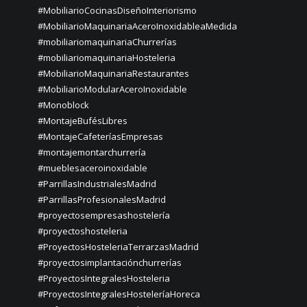
#MobiliarioCocinasDiseñoInteriorismo
#MobiliarioMaquinariaAceroInoxidableaMedida
#mobiliariomaquinariaChurrerías
#mobiliariomaquinariaHosteleria
#MobiliarioMaquinariaRestaurantes
#MobiliarioModularAceroInoxidable
#Monoblock
#MontajeBufésLibres
#MontajeCafeteríasEmpresas
#montajemontarchurrería
#mueblesaceroinoxidable
#ParrillasIndustrialesMadrid
#ParrillasProfesionalesMadrid
#proyectosempresashostelería
#proyectoshosteleria
#ProyectosHosteleriaTerrarzasMadrid
#proyectosimplantaciónchurrerías
#ProyectosIntegralesHosteleria
#ProyectosIntegralesHosteleríaHoreca