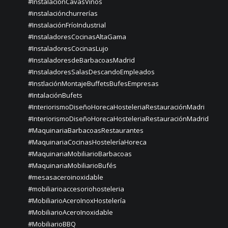
#InstalaciónCavasVinos
#instalaciónchurrerías
#InstalaciónFríoIndustrial
#InstaladoresCocinasAltaGama
#InstaladoresCocinasLujo
#InstaladoresdeBarbacoasMadrid
#InstaladoresSalasDescandoEmpleados
#InstlaciónMontajeBuffetsBufesEmpresas
#IntalaciónBufets
#InteriorismoDiseñoHorecaHosteleriaRestauraciónMadri
#InteriorismoDiseñoHorecaHosteleriaRestauraciónMadrid
#MaquinariaBarbacoasRestaurantes
#MaquinariaCocinasHosteleríaHoreca
#MaquinariaMobiliarioBarbacoas
#MaquinariaMobiliarioBufés
#mesasaceroinoxidable
#mobiliarioaccesoriohosteleria
#MobiliarioAceroInoxHostelería
#MobiliarioAceroInoxidable
#MobiliarioBBQ