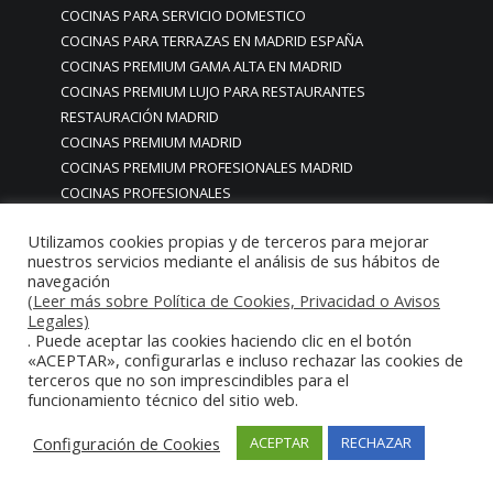
COCINAS PARA SERVICIO DOMESTICO
COCINAS PARA TERRAZAS EN MADRID ESPAÑA
COCINAS PREMIUM GAMA ALTA EN MADRID
COCINAS PREMIUM LUJO PARA RESTAURANTES
RESTAURACIÓN MADRID
COCINAS PREMIUM MADRID
COCINAS PREMIUM PROFESIONALES MADRID
COCINAS PROFESIONALES
COCINAS PROFESIONALES • MOBILIARIO • ENCIMERAS •
Utilizamos cookies propias y de terceros para mejorar
REVESTIMIENTOS • ESTRUCTURAS • ELEMENTOS
nuestros servicios mediante el análisis de sus hábitos de
DECORATIVOS ACERO INOXIDABLE
navegación
COCINAS PROFESIONALES A MEDIDA PERSONALIZADAS PARA
(Leer más sobre Política de Cookies, Privacidad o Avisos
Legales)
PARTICULARES
. Puede aceptar las cookies haciendo clic en el botón
COCINAS PROFESIONALES ACERO INOXIDABLE
«ACEPTAR», configurarlas e incluso rechazar las cookies de
COCINAS PROFESIONALES HORECA
terceros que no son imprescindibles para el
COCINAS PROFESIONALES HOSTELERÍA MADRID
funcionamiento técnico del sitio web.
Cocinas profesionales industriales monoblock a medida
Configuración de Cookies
ACEPTAR
RECHAZAR
personalizadas
Cocinas profesionales industriales monoblock a medida