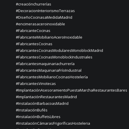
#creaciónchurrerías
#DecoracionInteriorismoTerrazas
#DiseñoCocinasaMedidaMadrid
#encimerasaceroinoxidable
#FabricanteCocinas
#FabricanteMobiliarioAceroInoxidable
#FabricantesCocinas
#FabricantesCocinasModularesMonoblockMadrid
#FabricantesCocinasMonoblockIndustriales
#fabricantesmaquinariachurrería
#FabricantesMaquinariaFríoIndustrial
#FabricantesMobiliarioCocinasHostelería
#FabricantesVinotecas
#ImplantaciónAsesoramientoPuestaMarchaRestaurantesBares
#ImplantaciónRestaurantesMadrid
#InstalaciónBarbacoasMadrid
#InstalaciónBufés
#InstalaciónBuffetsLibres
#InstalaciónCámarasFrigoríficasHosteleria