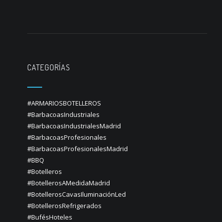
CATEGORÍAS
#ARMARIOSBOTELLEROS
#BarbacoasIndustriales
#BarbacoasIndustrialesMadrid
#BarbacoasProfesionales
#BarbacoasProfesionalesMadrid
#BBQ
#Botelleros
#BotellerosAMedidaMadrid
#BotellerosCavasIluminaciónLed
#BotellerosRefrigerados
#BufésHoteles