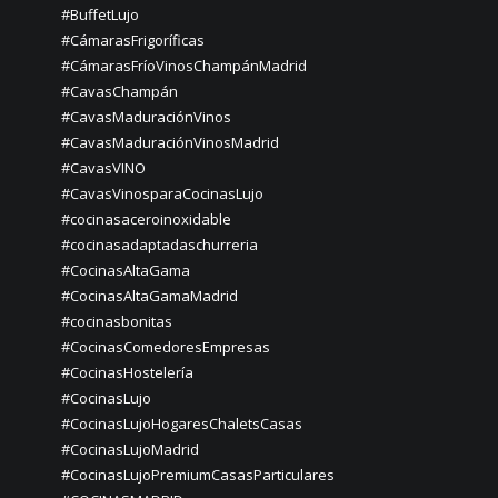
#BuffetLujo
#CámarasFrigoríficas
#CámarasFríoVinosChampánMadrid
#CavasChampán
#CavasMaduraciónVinos
#CavasMaduraciónVinosMadrid
#CavasVINO
#CavasVinosparaCocinasLujo
#cocinasaceroinoxidable
#cocinasadaptadaschurreria
#CocinasAltaGama
#CocinasAltaGamaMadrid
#cocinasbonitas
#CocinasComedoresEmpresas
#CocinasHostelería
#CocinasLujo
#CocinasLujoHogaresChaletsCasas
#CocinasLujoMadrid
#CocinasLujoPremiumCasasParticulares