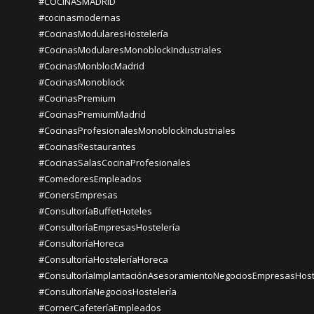
#COCINASMADRID
#cocinasmodernas
#CocinasModularesHostelería
#CocinasModularesMonoblockIndustriales
#CocinasMonblocMadrid
#CocinasMonoblock
#CocinasPremium
#CocinasPremiumMadrid
#CocinasProfesionalesMonoblockIndustriales
#CocinasRestaurantes
#CocinasSalasCocinaProfesionales
#ComedoresEmpleados
#ConersEmpresas
#ConsultoríaBuffetHoteles
#ConsultoríaEmpresasHostelería
#ConsultoríaHoreca
#ConsultoríaHosteleríaHoreca
#ConsultoríaImplantaciónAsesoramientoNegociosEmpresasHost
#ConsultoríaNegociosHostelería
#CornerCafeteríaEmpleados