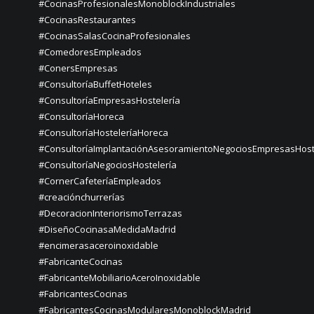
#CocinasProfesionalesMonoblockIndustriales
#CocinasRestaurantes
#CocinasSalasCocinaProfesionales
#ComedoresEmpleados
#ConersEmpresas
#ConsultoríaBuffetHoteles
#ConsultoríaEmpresasHostelería
#ConsultoríaHoreca
#ConsultoríaHosteleríaHoreca
#ConsultoríaImplantaciónAsesoramientoNegociosEmpresasHost
#ConsultoríaNegociosHostelería
#CornerCafeteríaEmpleados
#creaciónchurrerías
#DecoracionInteriorismoTerrazas
#DiseñoCocinasaMedidaMadrid
#encimerasaceroinoxidable
#FabricanteCocinas
#FabricanteMobiliarioAceroInoxidable
#FabricantesCocinas
#FabricantesCocinasModularesMonoblockMadrid