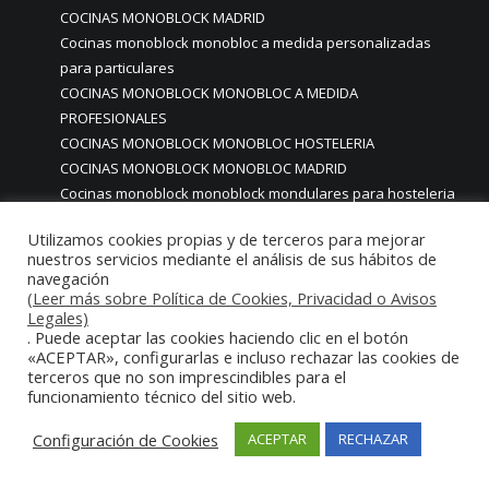
COCINAS MONOBLOCK MADRID
Cocinas monoblock monobloc a medida personalizadas
para particulares
COCINAS MONOBLOCK MONOBLOC A MEDIDA
PROFESIONALES
COCINAS MONOBLOCK MONOBLOC HOSTELERIA
COCINAS MONOBLOCK MONOBLOC MADRID
Cocinas monoblock monoblock mondulares para hosteleria
restaurantes
Utilizamos cookies propias y de terceros para mejorar
COCINAS MONOBLOCK PARA CASAS CHALETS PISOS CON
nuestros servicios mediante el análisis de sus hábitos de
ACABADOS DE ALTA GAMA PREMIUM LUJO
navegación
COCINAS MONOBLOCK PARA CASAS PARTICULARES
(Leer más sobre Política de Cookies, Privacidad o Avisos
Legales)
COCINAS MONOBLOCK PARA HOGARES CASAS VIVIENDAS
. Puede aceptar las cookies haciendo clic en el botón
PARTICULARES MADRID
«ACEPTAR», configurarlas e incluso rechazar las cookies de
COCINAS MONOBLOCK PARA HOSTELERIA
terceros que no son imprescindibles para el
COCINAS MONOBLOCK PARA HOTELES
funcionamiento técnico del sitio web.
Cocinas monoblock personalizadas a medida
Configuración de Cookies
ACEPTAR
RECHAZAR
COCINAS MONOBLOCK PROFESIONALES A MEDIDA
PERSONALIZADAS MADRID