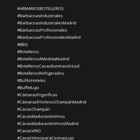
#ARMARIOSBOTELLEROS
#BarbacoasIndustriales
#BarbacoasIndustrialesMadrid
#BarbacoasProfesionales
#BarbacoasProfesionalesMadrid
#BBQ
#Botelleros
#BotellerosAMedidaMadrid
#BotellerosCavasIluminaciónLed
#BotellerosRefrigerados
#BufésHoteles
#BuffetLujo
#CámarasFrigoríficas
#CámarasFríoVinosChampánMadrid
#CavasChampán
#CavasMaduraciónVinos
#CavasMaduraciónVinosMadrid
#CavasVINO
#CavasVinosparaCocinasLujo