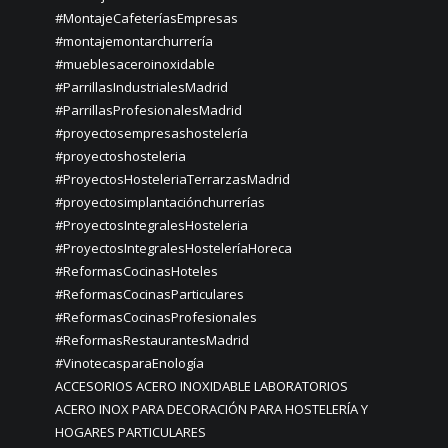
#MontajeCafeteríasEmpresas
#montajemontarchurrería
#mueblesaceroinoxidable
#ParrillasIndustrialesMadrid
#ParrillasProfesionalesMadrid
#proyectosempresashostelería
#proyectoshosteleria
#ProyectosHosteleriaTerrarzasMadrid
#proyectosimplantaciónchurrerías
#ProyectosIntegralesHosteleria
#ProyectosIntegralesHosteleríaHoreca
#ReformasCocinasHoteles
#ReformasCocinasParticulares
#ReformasCocinasProfesionales
#ReformasRestaurantesMadrid
#VinotecasparaEnología
ACCESORIOS ACERO INOXIDABLE LABORATORIOS
ACERO INOX PARA DECORACIÓN PARA HOSTELERÍA Y
HOGARES PARTICULARES