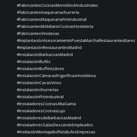
#FabricantesCocinasMonoblockIndustriales
#fabricantesmaquinariachurrería
#FabricantesMaquinariaFríoIndustrial
#FabricantesMobiliarioCocinasHostelería
#FabricantesVinotecas
#ImplantaciónAsesoramientoPuestaMarchaRestaurantesBares
#ImplantaciónRestaurantesMadrid
#InstalaciónBarbacoasMadrid
#InstalaciónBufés
#InstalaciónBuffetsLibres
#InstalaciónCámarasFrigoríficasHosteleria
#InstalaciónCavasVinos
#instalaciónchurrerías
#InstalaciónFríoIndustrial
#InstaladoresCocinasAltaGama
#InstaladoresCocinasLujo
#InstaladoresdeBarbacoasMadrid
#InstaladoresSalasDescandoEmpleados
#InstlaciónMontajeBuffetsBufesEmpresas