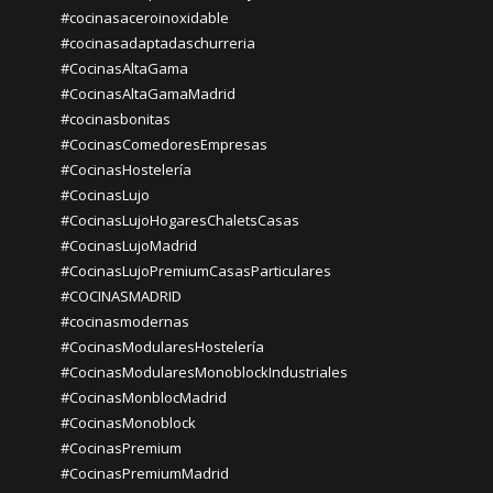
#cocinasaceroinoxidable
#cocinasadaptadaschurreria
#CocinasAltaGama
#CocinasAltaGamaMadrid
#cocinasbonitas
#CocinasComedoresEmpresas
#CocinasHostelería
#CocinasLujo
#CocinasLujoHogaresChaletsCasas
#CocinasLujoMadrid
#CocinasLujoPremiumCasasParticulares
#COCINASMADRID
#cocinasmodernas
#CocinasModularesHostelería
#CocinasModularesMonoblockIndustriales
#CocinasMonblocMadrid
#CocinasMonoblock
#CocinasPremium
#CocinasPremiumMadrid