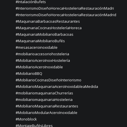
#IntalaciónBufets
#InteriorismoDiseñoHorecaHosteleriaRestauraciónMadri
#InteriorismoDiseñoHorecaHosteleriaRestauraciónMadrid
#MaquinariaBarbacoasRestaurantes
#MaquinariaCocinasHosteleríaHoreca
#MaquinariaMobiliarioBarbacoas
#MaquinariaMobiliarioBufés
#mesasaceroinoxidable
#mobiliarioaccesoriohosteleria
#MobiliarioAceroInoxHostelería
#MobiliarioAceroInoxidable
#MobiliarioBBQ
#MobiliarioCocinasDiseñoInteriorismo
#MobiliarioMaquinariaAceroInoxidableaMedida
#mobiliariomaquinariaChurrerías
#mobiliariomaquinariaHosteleria
#MobiliarioMaquinariaRestaurantes
#MobiliarioModularAceroInoxidable
#Monoblock
#MontajeBufésLibres