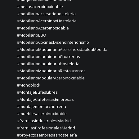
#mesasaceroinoxidable
#mobiliarioaccesoriohosteleria
#MobiliarioAceroInoxHostelería
#MobiliarioAceroInoxidable
#MobiliarioBBQ
#MobiliarioCocinasDiseñoInteriorismo
#MobiliarioMaquinariaAceroInoxidableaMedida
#mobiliariomaquinariaChurrerías
#mobiliariomaquinariaHosteleria
#MobiliarioMaquinariaRestaurantes
#MobiliarioModularAceroInoxidable
#Monoblock
#MontajeBufésLibres
#MontajeCafeteríasEmpresas
#montajemontarchurrería
#mueblesaceroinoxidable
#ParrillasIndustrialesMadrid
#ParrillasProfesionalesMadrid
#proyectosempresashostelería