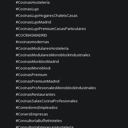
#CocinasHostelería
#CocinasLujo
#CocinasLujoHogaresChaletsCasas
#CocinasLujoMadrid
#CocinasLujoPremiumCasasParticulares
#COCINASMADRID
#cocinasmodernas
#CocinasModularesHostelería
#CocinasModularesMonoblockIndustriales
#CocinasMonblocMadrid
#CocinasMonoblock
#CocinasPremium
#CocinasPremiumMadrid
#CocinasProfesionalesMonoblockIndustriales
#CocinasRestaurantes
#CocinasSalasCocinaProfesionales
#ComedoresEmpleados
#ConersEmpresas
#ConsultoríaBuffetHoteles
#ConsultoríaEmpresasHostelería