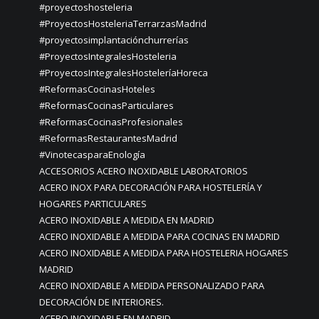
#proyectoshosteleria
#ProyectosHosteleriaTerrarzasMadrid
#proyectosimplantaciónchurrerías
#ProyectosIntegralesHosteleria
#ProyectosIntegralesHosteleríaHoreca
#ReformasCocinasHoteles
#ReformasCocinasParticulares
#ReformasCocinasProfesionales
#ReformasRestaurantesMadrid
#VinotecasparaEnología
ACCESORIOS ACERO INOXIDABLE LABORATORIOS
ACERO INOX PARA DECORACIÓN PARA HOSTELERÍA Y
HOGARES PARTICULARES
ACERO INOXIDABLE A MEDIDA EN MADRID
ACERO INOXIDABLE A MEDIDA PARA COCINAS EN MADRID
ACERO INOXIDABLE A MEDIDA PARA HOSTELERIA HOGARES
MADRID
ACERO INOXIDABLE A MEDIDA PERSONALIZADO PARA
DECORACIÓN DE INTERIORES.
ACERO INOXIDABLE EN MADRID