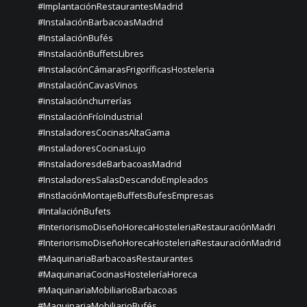
#ImplantaciónRestaurantesMadrid
#InstalaciónBarbacoasMadrid
#InstalaciónBufés
#InstalaciónBuffetsLibres
#InstalaciónCámarasFrigoríficasHosteleria
#InstalaciónCavasVinos
#instalaciónchurrerías
#InstalaciónFríoIndustrial
#InstaladoresCocinasAltaGama
#InstaladoresCocinasLujo
#InstaladoresdeBarbacoasMadrid
#InstaladoresSalasDescandoEmpleados
#InstlaciónMontajeBuffetsBufesEmpresas
#IntalaciónBufets
#InteriorismoDiseñoHorecaHosteleriaRestauraciónMadri
#InteriorismoDiseñoHorecaHosteleriaRestauraciónMadrid
#MaquinariaBarbacoasRestaurantes
#MaquinariaCocinasHosteleríaHoreca
#MaquinariaMobiliarioBarbacoas
#MaquinariaMobiliarioBufés