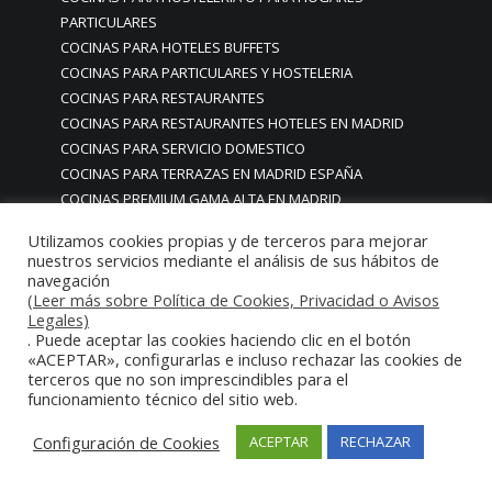
PARTICULARES
COCINAS PARA HOTELES BUFFETS
COCINAS PARA PARTICULARES Y HOSTELERIA
COCINAS PARA RESTAURANTES
COCINAS PARA RESTAURANTES HOTELES EN MADRID
COCINAS PARA SERVICIO DOMESTICO
COCINAS PARA TERRAZAS EN MADRID ESPAÑA
COCINAS PREMIUM GAMA ALTA EN MADRID
COCINAS PREMIUM LUJO PARA RESTAURANTES
Utilizamos cookies propias y de terceros para mejorar
RESTAURACIÓN MADRID
nuestros servicios mediante el análisis de sus hábitos de
COCINAS PREMIUM MADRID
navegación
(Leer más sobre Política de Cookies, Privacidad o Avisos
COCINAS PREMIUM PROFESIONALES MADRID
Legales)
COCINAS PROFESIONALES
. Puede aceptar las cookies haciendo clic en el botón
COCINAS PROFESIONALES • MOBILIARIO • ENCIMERAS •
«ACEPTAR», configurarlas e incluso rechazar las cookies de
REVESTIMIENTOS • ESTRUCTURAS • ELEMENTOS
terceros que no son imprescindibles para el
funcionamiento técnico del sitio web.
DECORATIVOS ACERO INOXIDABLE
COCINAS PROFESIONALES A MEDIDA PERSONALIZADAS PARA
Configuración de Cookies
ACEPTAR
RECHAZAR
PARTICULARES
COCINAS PROFESIONALES ACERO INOXIDABLE