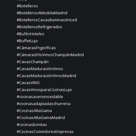
#Botelleros
#BotellerosAMedidaMadrid
#BotellerosCavasIluminaciónLed
#BotellerosRefrigerados
#BufésHoteles
#BuffetLujo
#CámarasFrigoríficas
#CámarasFríoVinosChampánMadrid
#CavasChampán
#CavasMaduraciónVinos
#CavasMaduraciónVinosMadrid
#CavasVINO
#CavasVinosparaCocinasLujo
#cocinasaceroinoxidable
#cocinasadaptadaschurreria
#CocinasAltaGama
#CocinasAltaGamaMadrid
#cocinasbonitas
#CocinasComedoresEmpresas