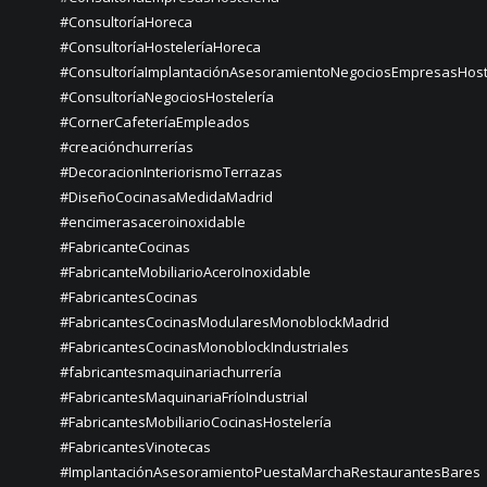
#ConsultoríaHoreca
#ConsultoríaHosteleríaHoreca
#ConsultoríaImplantaciónAsesoramientoNegociosEmpresasHost
#ConsultoríaNegociosHostelería
#CornerCafeteríaEmpleados
#creaciónchurrerías
#DecoracionInteriorismoTerrazas
#DiseñoCocinasaMedidaMadrid
#encimerasaceroinoxidable
#FabricanteCocinas
#FabricanteMobiliarioAceroInoxidable
#FabricantesCocinas
#FabricantesCocinasModularesMonoblockMadrid
#FabricantesCocinasMonoblockIndustriales
#fabricantesmaquinariachurrería
#FabricantesMaquinariaFríoIndustrial
#FabricantesMobiliarioCocinasHostelería
#FabricantesVinotecas
#ImplantaciónAsesoramientoPuestaMarchaRestaurantesBares