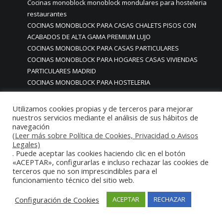
Cocinas monoblock monoblock mondulares para hosteleria
restaurantes
COCINAS MONOBLOCK PARA CASAS CHALETS PISOS CON
ACABADOS DE ALTA GAMA PREMIUM LUJO
COCINAS MONOBLOCK PARA CASAS PARTICULARES
COCINAS MONOBLOCK PARA HOGARES CASAS VIVIENDAS
PARTICULARES MADRID
COCINAS MONOBLOCK PARA HOSTELERIA
COCINAS MONOBLOCK PARA HOTELES
Cocinas monoblock personalizadas a medida
Utilizamos cookies propias y de terceros para mejorar
COCINAS MONOBLOCK PROFESIONALES A MEDIDA
nuestros servicios mediante el análisis de sus hábitos de
navegación
PERSONALIZADAS MADRID
(Leer más sobre Política de Cookies, Privacidad o Avisos
COCINAS MONOBLOCK Y BARRAS A MEDIDA RESTAURANTES
Legales)
MADRIDD
. Puede aceptar las cookies haciendo clic en el botón
«ACEPTAR», configurarlas e incluso rechazar las cookies de
Cocinas para chef amateur
terceros que no son imprescindibles para el
COCINAS PARA COMEDORES EMPRESAS
funcionamiento técnico del sitio web.
cocinas para comedores escolares
COCINAS PARA FOODTRUCKS FOOD TRUCK
Configuración de Cookies
ACEPTAR
RECHAZAR
COCINAS PARA HOSTELERÍA O PARA HOGARES
PARTICULARES