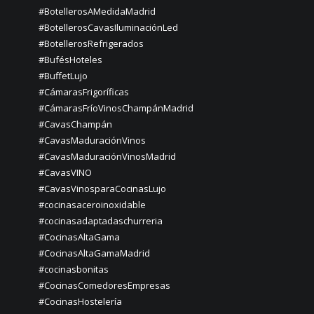
#BotellerosAMedidaMadrid
#BotellerosCavasIluminaciónLed
#BotellerosRefrigerados
#BufésHoteles
#BuffetLujo
#CámarasFrigoríficas
#CámarasFríoVinosChampánMadrid
#CavasChampán
#CavasMaduraciónVinos
#CavasMaduraciónVinosMadrid
#CavasVINO
#CavasVinosparaCocinasLujo
#cocinasaceroinoxidable
#cocinasadaptadaschurreria
#CocinasAltaGama
#CocinasAltaGamaMadrid
#cocinasbonitas
#CocinasComedoresEmpresas
#CocinasHostelería