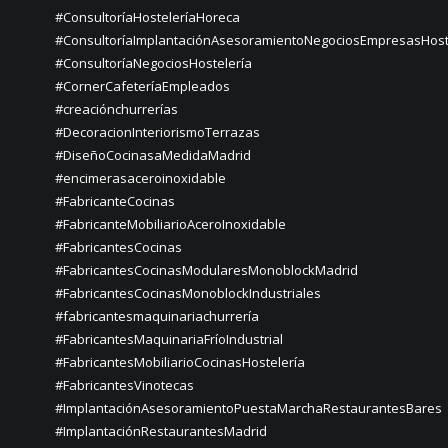
#ConsultoríaHosteleríaHoreca
#ConsultoríaImplantaciónAsesoramientoNegociosEmpresasHost
#ConsultoríaNegociosHostelería
#CornerCafeteríaEmpleados
#creaciónchurrerías
#DecoracionInteriorismoTerrazas
#DiseñoCocinasaMedidaMadrid
#encimerasaceroinoxidable
#FabricanteCocinas
#FabricanteMobiliarioAceroInoxidable
#FabricantesCocinas
#FabricantesCocinasModularesMonoblockMadrid
#FabricantesCocinasMonoblockIndustriales
#fabricantesmaquinariachurrería
#FabricantesMaquinariaFríoIndustrial
#FabricantesMobiliarioCocinasHostelería
#FabricantesVinotecas
#ImplantaciónAsesoramientoPuestaMarchaRestaurantesBares
#ImplantaciónRestaurantesMadrid