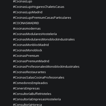
#CocinasLujo
#CocinasLujoHogaresChaletsCasas
#CocinasLujoMadrid
#CocinasLujoPremiumCasasParticulares
#COCINASMADRID
#cocinasmodernas
#CocinasModularesHostelería
#CocinasModularesMonoblockIndustriales
#CocinasMonblocMadrid
#CocinasMonoblock
#CocinasPremium
#CocinasPremiumMadrid
#CocinasProfesionalesMonoblockIndustriales
#CocinasRestaurantes
#CocinasSalasCocinaProfesionales
#ComedoresEmpleados
#ConersEmpresas
#ConsultoríaBuffetHoteles
#ConsultoríaEmpresasHostelería
#ConsultoríaHoreca