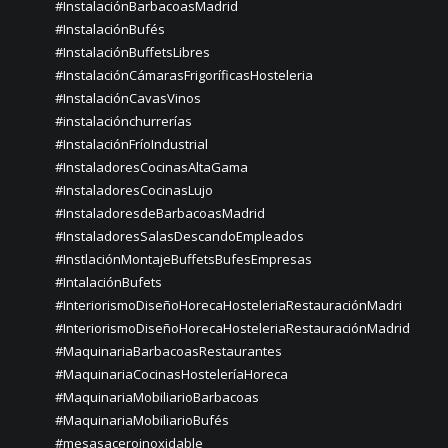
#InstalaciónBarbacoasMadrid
#InstalaciónBufés
#InstalaciónBuffetsLibres
#InstalaciónCámarasFrigoríficasHosteleria
#InstalaciónCavasVinos
#instalaciónchurrerías
#InstalaciónFríoIndustrial
#InstaladoresCocinasAltaGama
#InstaladoresCocinasLujo
#InstaladoresdeBarbacoasMadrid
#InstaladoresSalasDescandoEmpleados
#InstlaciónMontajeBuffetsBufesEmpresas
#IntalaciónBufets
#InteriorismoDiseñoHorecaHosteleriaRestauraciónMadri
#InteriorismoDiseñoHorecaHosteleriaRestauraciónMadrid
#MaquinariaBarbacoasRestaurantes
#MaquinariaCocinasHosteleríaHoreca
#MaquinariaMobiliarioBarbacoas
#MaquinariaMobiliarioBufés
#mesasaceroinoxidable