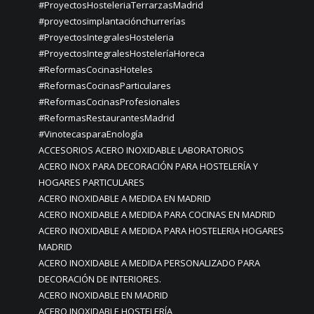
#ProyectosHosteleriaTerrarzasMadrid
#proyectosimplantaciónchurrerías
#ProyectosIntegralesHosteleria
#ProyectosIntegralesHosteleríaHoreca
#ReformasCocinasHoteles
#ReformasCocinasParticulares
#ReformasCocinasProfesionales
#ReformasRestaurantesMadrid
#VinotecasparaEnología
ACCESORIOS ACERO INOXIDABLE LABORATORIOS
ACERO INOX PARA DECORACIÓN PARA HOSTELERÍA Y
HOGARES PARTICULARES
ACERO INOXIDABLE A MEDIDA EN MADRID
ACERO INOXIDABLE A MEDIDA PARA COCINAS EN MADRID
ACERO INOXIDABLE A MEDIDA PARA HOSTELERIA HOGARES
MADRID
ACERO INOXIDABLE A MEDIDA PERSONALIZADO PARA
DECORACIÓN DE INTERIORES.
ACERO INOXIDABLE EN MADRID
ACERO INOXIDABLE HOSTELERÍA