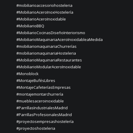
#mobiliarioaccesoriohosteleria
#MobiliarioAceroInoxHostelería
#MobiliarioAceroInoxidable
#MobiliarioBBQ
#MobiliarioCocinasDiseñoInteriorismo
#MobiliarioMaquinariaAceroInoxidableaMedida
#mobiliariomaquinariaChurrerías
#mobiliariomaquinariaHosteleria
#MobiliarioMaquinariaRestaurantes
#MobiliarioModularAceroInoxidable
#Monoblock
#MontajeBufésLibres
#MontajeCafeteríasEmpresas
#montajemontarchurrería
#mueblesaceroinoxidable
#ParrillasIndustrialesMadrid
#ParrillasProfesionalesMadrid
#proyectosempresashostelería
#proyectoshosteleria