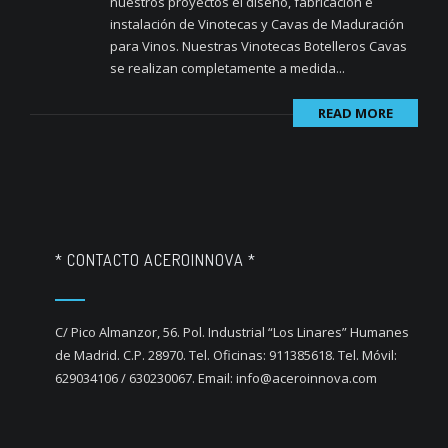
nuestros proyectos el diseño, fabricación e
instalación de Vinotecas y Cavas de Maduración
para Vinos. Nuestras Vinotecas Botelleros Cavas
se realizan completamente a medida...
READ MORE
* CONTACTO ACEROINNOVA *
C/ Pico Almanzor, 56. Pol. Industrial “Los Linares” Humanes
de Madrid. C.P. 28970. Tel. Oficinas: 911385618. Tel. Móvil:
629034106 / 630230067. Email: info@aceroinnova.com