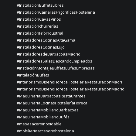
#InstalaciónBuffetsLibres
#InstalaciónCámarasFrigoríficasHosteleria
#InstalaciónCavasVinos
#instalaciónchurrerías
#InstalaciónFríoIndustrial
#InstaladoresCocinasAltaGama
#InstaladoresCocinasLujo
#InstaladoresdeBarbacoasMadrid
#InstaladoresSalasDescandoEmpleados
#InstlaciónMontajeBuffetsBufesEmpresas
#IntalaciónBufets
#InteriorismoDiseñoHorecaHosteleriaRestauraciónMadri
#InteriorismoDiseñoHorecaHosteleriaRestauraciónMadrid
#MaquinariaBarbacoasRestaurantes
#MaquinariaCocinasHosteleríaHoreca
#MaquinariaMobiliarioBarbacoas
#MaquinariaMobiliarioBufés
#mesasaceroinoxidable
#mobiliarioaccesoriohosteleria