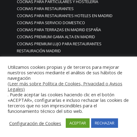
COCINAS PARA PARTICULARES Y HOSTELERIA
COCINAS PARA RESTAURANTES
COCINAS PARA RESTAURANTES HOTELES EN MADRID
COCINAS PARA SERVICIO DOMESTICO
COCINAS PARA TERRAZAS EN MADRID ESPAÑA
COCINAS PREMIUM GAMA ALTA EN MADRID
COCINAS PREMIUM LUJO PARA RESTAURANTES
RESTAURACIÓN MADRID
COCINAS PREMIUM MADRID
COCINAS PREMIUM PROFESIONALES MADRID
Utilizamos cookies propias y de terceros para mejorar
COCINAS PROFESIONALES
nuestros servicios mediante el análisis de sus hábitos de
navegación
COCINAS PROFESIONALES • MOBILIARIO • ENCIMERAS •
(Leer más sobre Política de Cookies, Privacidad o Avisos
REVESTIMIENTOS • ESTRUCTURAS • ELEMENTOS
Legales)
DECORATIVOS ACERO INOXIDABLE
. Puede aceptar las cookies haciendo clic en el botón
«ACEPTAR», configurarlas e incluso rechazar las cookies de
COCINAS PROFESIONALES A MEDIDA PERSONALIZADAS PARA
terceros que no son imprescindibles para el
PARTICULARES
funcionamiento técnico del sitio web.
COCINAS PROFESIONALES ACERO INOXIDABLE
COCINAS PROFESIONALES HORECA
Configuración de Cookies
ACEPTAR
RECHAZAR
COCINAS PROFESIONALES HOSTELERÍA MADRID
Cocinas profesionales industriales monoblock a medida