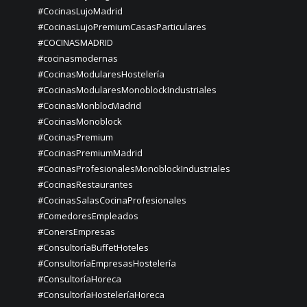
#CocinasLujoMadrid
#CocinasLujoPremiumCasasParticulares
#COCINASMADRID
#cocinasmodernas
#CocinasModularesHostelería
#CocinasModularesMonoblockIndustriales
#CocinasMonblocMadrid
#CocinasMonoblock
#CocinasPremium
#CocinasPremiumMadrid
#CocinasProfesionalesMonoblockIndustriales
#CocinasRestaurantes
#CocinasSalasCocinaProfesionales
#ComedoresEmpleados
#ConersEmpresas
#ConsultoríaBuffetHoteles
#ConsultoríaEmpresasHostelería
#ConsultoríaHoreca
#ConsultoríaHosteleríaHoreca