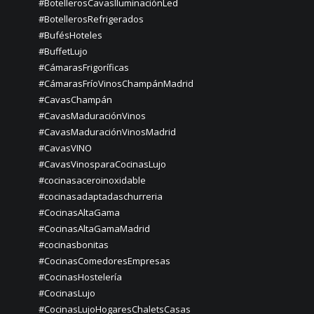
#BotellerosCavasIluminaciónLed
#BotellerosRefrigerados
#BufésHoteles
#BuffetLujo
#CámarasFrigoríficas
#CámarasFríoVinosChampánMadrid
#CavasChampán
#CavasMaduraciónVinos
#CavasMaduraciónVinosMadrid
#CavasVINO
#CavasVinosparaCocinasLujo
#cocinasaceroinoxidable
#cocinasadaptadaschurreria
#CocinasAltaGama
#CocinasAltaGamaMadrid
#cocinasbonitas
#CocinasComedoresEmpresas
#CocinasHostelería
#CocinasLujo
#CocinasLujoHogaresChaletsCasas