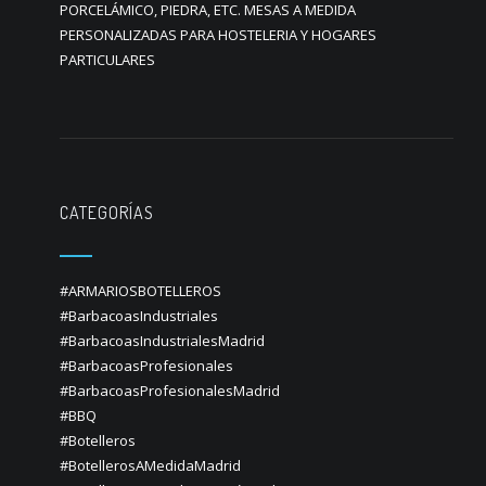
PORCELÁMICO, PIEDRA, ETC. MESAS A MEDIDA
PERSONALIZADAS PARA HOSTELERIA Y HOGARES
PARTICULARES
CATEGORÍAS
#ARMARIOSBOTELLEROS
#BarbacoasIndustriales
#BarbacoasIndustrialesMadrid
#BarbacoasProfesionales
#BarbacoasProfesionalesMadrid
#BBQ
#Botelleros
#BotellerosAMedidaMadrid