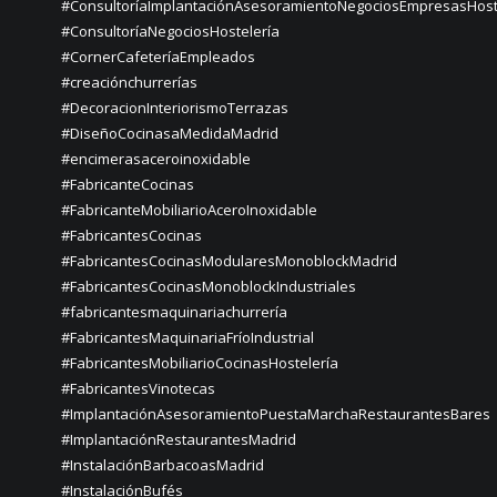
#ConsultoríaImplantaciónAsesoramientoNegociosEmpresasHost
#ConsultoríaNegociosHostelería
#CornerCafeteríaEmpleados
#creaciónchurrerías
#DecoracionInteriorismoTerrazas
#DiseñoCocinasaMedidaMadrid
#encimerasaceroinoxidable
#FabricanteCocinas
#FabricanteMobiliarioAceroInoxidable
#FabricantesCocinas
#FabricantesCocinasModularesMonoblockMadrid
#FabricantesCocinasMonoblockIndustriales
#fabricantesmaquinariachurrería
#FabricantesMaquinariaFríoIndustrial
#FabricantesMobiliarioCocinasHostelería
#FabricantesVinotecas
#ImplantaciónAsesoramientoPuestaMarchaRestaurantesBares
#ImplantaciónRestaurantesMadrid
#InstalaciónBarbacoasMadrid
#InstalaciónBufés