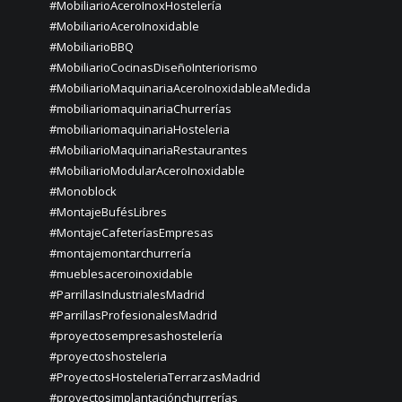
#MobiliarioAceroInoxHostelería
#MobiliarioAceroInoxidable
#MobiliarioBBQ
#MobiliarioCocinasDiseñoInteriorismo
#MobiliarioMaquinariaAceroInoxidableaMedida
#mobiliariomaquinariaChurrerías
#mobiliariomaquinariaHosteleria
#MobiliarioMaquinariaRestaurantes
#MobiliarioModularAceroInoxidable
#Monoblock
#MontajeBufésLibres
#MontajeCafeteríasEmpresas
#montajemontarchurrería
#mueblesaceroinoxidable
#ParrillasIndustrialesMadrid
#ParrillasProfesionalesMadrid
#proyectosempresashostelería
#proyectoshosteleria
#ProyectosHosteleriaTerrarzasMadrid
#proyectosimplantaciónchurrerías