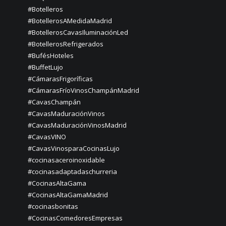
#Botelleros
#BotellerosAMedidaMadrid
#BotellerosCavasIluminaciónLed
#BotellerosRefrigerados
#BufésHoteles
#BuffetLujo
#CámarasFrigoríficas
#CámarasFríoVinosChampánMadrid
#CavasChampán
#CavasMaduraciónVinos
#CavasMaduraciónVinosMadrid
#CavasVINO
#CavasVinosparaCocinasLujo
#cocinasaceroinoxidable
#cocinasadaptadaschurreria
#CocinasAltaGama
#CocinasAltaGamaMadrid
#cocinasbonitas
#CocinasComedoresEmpresas