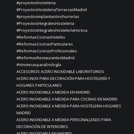
#proyectoshosteleria
#ProyectosHosteleriaTerrarzasMadrid
#proyectosimplantaciónchurrerías
#ProyectosIntegralesHosteleria
#ProyectosIntegralesHosteleríaHoreca
#ReformasCocinasHoteles
#ReformasCocinasParticulares
#ReformasCocinasProfesionales
#ReformasRestaurantesMadrid
#VinotecasparaEnología
ACCESORIOS ACERO INOXIDABLE LABORATORIOS
ACERO INOX PARA DECORACIÓN PARA HOSTELERÍA Y
HOGARES PARTICULARES
ACERO INOXIDABLE A MEDIDA EN MADRID
ACERO INOXIDABLE A MEDIDA PARA COCINAS EN MADRID
ACERO INOXIDABLE A MEDIDA PARA HOSTELERIA HOGARES
MADRID
ACERO INOXIDABLE A MEDIDA PERSONALIZADO PARA
DECORACIÓN DE INTERIORES.
ACERO INOXIDABLE EN MADRID