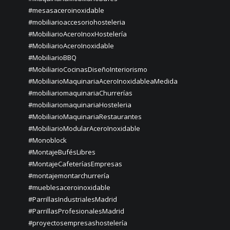
#mesasaceroinoxidable
#mobiliarioaccesoriohosteleria
#MobiliarioAceroInoxHostelería
#MobiliarioAceroInoxidable
#MobiliarioBBQ
#MobiliarioCocinasDiseñoInteriorismo
#MobiliarioMaquinariaAceroInoxidableaMedida
#mobiliariomaquinariaChurrerías
#mobiliariomaquinariaHosteleria
#MobiliarioMaquinariaRestaurantes
#MobiliarioModularAceroInoxidable
#Monoblock
#MontajeBufésLibres
#MontajeCafeteríasEmpresas
#montajemontarchurrería
#mueblesaceroinoxidable
#ParrillasIndustrialesMadrid
#ParrillasProfesionalesMadrid
#proyectosempresashostelería