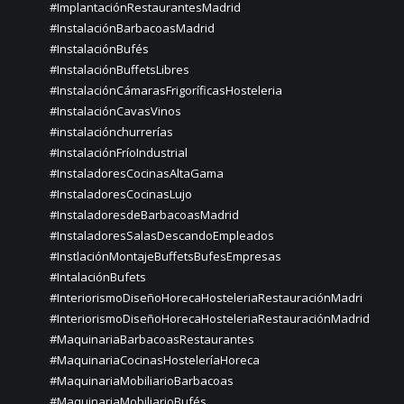
#ImplantaciónRestaurantesMadrid
#InstalaciónBarbacoasMadrid
#InstalaciónBufés
#InstalaciónBuffetsLibres
#InstalaciónCámarasFrigoríficasHosteleria
#InstalaciónCavasVinos
#instalaciónchurrerías
#InstalaciónFríoIndustrial
#InstaladoresCocinasAltaGama
#InstaladoresCocinasLujo
#InstaladoresdeBarbacoasMadrid
#InstaladoresSalasDescandoEmpleados
#InstlaciónMontajeBuffetsBufesEmpresas
#IntalaciónBufets
#InteriorismoDiseñoHorecaHosteleriaRestauraciónMadri
#InteriorismoDiseñoHorecaHosteleriaRestauraciónMadrid
#MaquinariaBarbacoasRestaurantes
#MaquinariaCocinasHosteleríaHoreca
#MaquinariaMobiliarioBarbacoas
#MaquinariaMobiliarioBufés