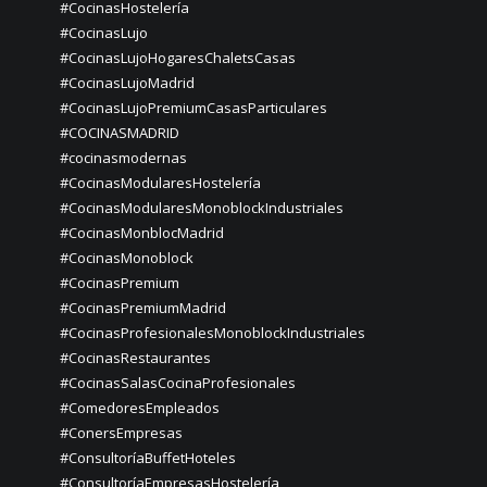
#CocinasHostelería
#CocinasLujo
#CocinasLujoHogaresChaletsCasas
#CocinasLujoMadrid
#CocinasLujoPremiumCasasParticulares
#COCINASMADRID
#cocinasmodernas
#CocinasModularesHostelería
#CocinasModularesMonoblockIndustriales
#CocinasMonblocMadrid
#CocinasMonoblock
#CocinasPremium
#CocinasPremiumMadrid
#CocinasProfesionalesMonoblockIndustriales
#CocinasRestaurantes
#CocinasSalasCocinaProfesionales
#ComedoresEmpleados
#ConersEmpresas
#ConsultoríaBuffetHoteles
#ConsultoríaEmpresasHostelería