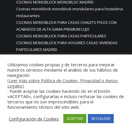
COCINAS MONOBLOCK MONOBLOC MADRID
Cocinas monoblock monoblock mondulares para hosteleria
restaurantes
COCINAS MONOBLOCK PARA CASAS CHALETS PISOS CON
ACABADOS DE ALTA GAMA PREMIUM LUJO
COCINAS MONOBLOCK PARA CASAS PARTICULARES
COCINAS MONOBLOCK PARA HOGARES CASAS VIVIENDAS
PARTICULARES MADRID
COCINAS MONOBLOCK PARA HOSTELERIA
COCINAS MONOBLOCK PARA HOTELES
Utilizamos cookies propias y de terceros para mejorar
nuestros servicios mediante el análisis de sus hábitos de
Cocinas monoblock personalizadas a medida
navegación
COCINAS MONOBLOCK PROFESIONALES A MEDIDA
(Leer más sobre Política de Cookies, Privacidad o Avisos
PERSONALIZADAS MADRID
Legales)
COCINAS MONOBLOCK Y BARRAS A MEDIDA RESTAURANTES
. Puede aceptar las cookies haciendo clic en el botón
«ACEPTAR», configurarlas e incluso rechazar las cookies de
MADRIDD
terceros que no son imprescindibles para el
Cocinas para chef amateur
funcionamiento técnico del sitio web.
COCINAS PARA COMEDORES EMPRESAS
cocinas para comedores escolares
Configuración de Cookies
ACEPTAR
RECHAZAR
COCINAS PARA FOODTRUCKS FOOD TRUCK
COCINAS PARA HOSTELERÍA O PARA HOGARES