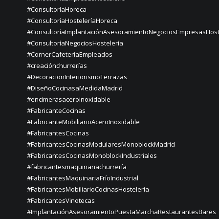
#ConsultoríaHoreca
#ConsultoríaHosteleríaHoreca
#ConsultoríaImplantaciónAsesoramientoNegociosEmpresasHost
#ConsultoríaNegociosHostelería
#CornerCafeteríaEmpleados
#creaciónchurrerías
#DecoracionInteriorismoTerrazas
#DiseñoCocinasaMedidaMadrid
#encimerasaceroinoxidable
#FabricanteCocinas
#FabricanteMobiliarioAceroInoxidable
#FabricantesCocinas
#FabricantesCocinasModularesMonoblockMadrid
#FabricantesCocinasMonoblockIndustriales
#fabricantesmaquinariachurrería
#FabricantesMaquinariaFríoIndustrial
#FabricantesMobiliarioCocinasHostelería
#FabricantesVinotecas
#ImplantaciónAsesoramientoPuestaMarchaRestaurantesBares