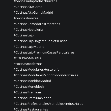
#cocinasadaptadaschurreria
#CocinasAltaGama
#CocinasAltaGamaMadrid
#cocinasbonitas
#CocinasComedoresEmpresas
#CocinasHostelería
#CocinasLujo
#CocinasLujoHogaresChaletsCasas
#CocinasLujoMadrid
#CocinasLujoPremiumCasasParticulares
#COCINASMADRID
#cocinasmodernas
#CocinasModularesHostelería
#CocinasModularesMonoblockIndustriales
#CocinasMonblocMadrid
#CocinasMonoblock
#CocinasPremium
#CocinasPremiumMadrid
#CocinasProfesionalesMonoblockIndustriales
#CocinasRestaurantes