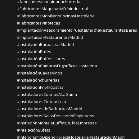
#fabricantesmaquinariachurrería
#FabricantesMaquinariaFríoIndustrial
#FabricantesMobiliarioCocinasHostelería
#FabricantesVinotecas
#ImplantaciónAsesoramientoPuestaMarchaRestaurantesBares
#ImplantaciónRestaurantesMadrid
#InstalaciónBarbacoasMadrid
#InstalaciónBufés
#InstalaciónBuffetsLibres
#InstalaciónCámarasFrigoríficasHosteleria
#InstalaciónCavasVinos
#instalaciónchurrerías
#InstalaciónFríoIndustrial
#InstaladoresCocinasAltaGama
#InstaladoresCocinasLujo
#InstaladoresdeBarbacoasMadrid
#InstaladoresSalasDescandoEmpleados
#InstlaciónMontajeBuffetsBufesEmpresas
#IntalaciónBufets
#InteriorismoDiseñoHorecaHosteleriaRestauraciónMadri