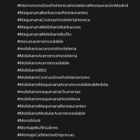
#InteriorismoDiseñoHorecaHosteleriaRestauraciónMadrid
#MaquinariaBarbacoasRestaurantes
#MaquinariaCocinasHosteleríaHoreca
#MaquinariaMobiliarioBarbacoas
#MaquinariaMobiliarioBufés
#mesasaceroinoxidable
#mobiliarioaccesoriohosteleria
#MobiliarioAceroInoxHostelería
#MobiliarioAceroInoxidable
#MobiliarioBBQ
#MobiliarioCocinasDiseñoInteriorismo
#MobiliarioMaquinariaAceroInoxidableaMedida
#mobiliariomaquinariaChurrerías
#mobiliariomaquinariaHosteleria
#MobiliarioMaquinariaRestaurantes
#MobiliarioModularAceroInoxidable
#Monoblock
#MontajeBufésLibres
#MontajeCafeteríasEmpresas