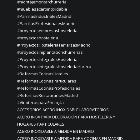
#montajemontarchurrería
#mueblesaceroinoxidable
#ParrillasIndustrialesMadrid
#ParrillasProfesionalesMadrid
#proyectosempresashostelería
#proyectoshosteleria
#ProyectosHosteleriaTerrarzasMadrid
#proyectosimplantaciónchurrerías
#ProyectosIntegralesHosteleria
#ProyectosIntegralesHosteleríaHoreca
#ReformasCocinasHoteles
#ReformasCocinasParticulares
#ReformasCocinasProfesionales
#ReformasRestaurantesMadrid
#VinotecasparaEnología
ACCESORIOS ACERO INOXIDABLE LABORATORIOS
ACERO INOX PARA DECORACIÓN PARA HOSTELERÍA Y
HOGARES PARTICULARES
ACERO INOXIDABLE A MEDIDA EN MADRID
ACERO INOXIDABLE A MEDIDA PARA COCINAS EN MADRID