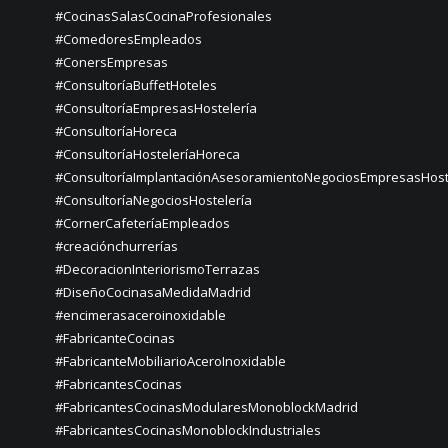
#CocinasSalasCocinaProfesionales
#ComedoresEmpleados
#ConersEmpresas
#ConsultoríaBuffetHoteles
#ConsultoríaEmpresasHostelería
#ConsultoríaHoreca
#ConsultoríaHosteleríaHoreca
#ConsultoríaImplantaciónAsesoramientoNegociosEmpresasHost
#ConsultoríaNegociosHostelería
#CornerCafeteríaEmpleados
#creaciónchurrerías
#DecoracionInteriorismoTerrazas
#DiseñoCocinasaMedidaMadrid
#encimerasaceroinoxidable
#FabricanteCocinas
#FabricanteMobiliarioAceroInoxidable
#FabricantesCocinas
#FabricantesCocinasModularesMonoblockMadrid
#FabricantesCocinasMonoblockIndustriales