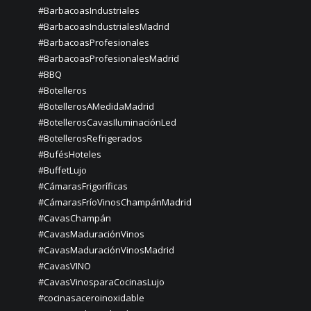
#BarbacoasIndustriales
#BarbacoasIndustrialesMadrid
#BarbacoasProfesionales
#BarbacoasProfesionalesMadrid
#BBQ
#Botelleros
#BotellerosAMedidaMadrid
#BotellerosCavasIluminaciónLed
#BotellerosRefrigerados
#BufésHoteles
#BuffetLujo
#CámarasFrigoríficas
#CámarasFríoVinosChampánMadrid
#CavasChampán
#CavasMaduraciónVinos
#CavasMaduraciónVinosMadrid
#CavasVINO
#CavasVinosparaCocinasLujo
#cocinasaceroinoxidable