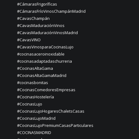
#CámarasFrigoríficas
#CámarasFríoVinosChampánMadrid
#CavasChampán
#CavasMaduraciónVinos
#CavasMaduraciónVinosMadrid
#CavasVINO
#CavasVinosparaCocinasLujo
#cocinasaceroinoxidable
#cocinasadaptadaschurreria
#CocinasAltaGama
#CocinasAltaGamaMadrid
#cocinasbonitas
#CocinasComedoresEmpresas
#CocinasHostelería
#CocinasLujo
#CocinasLujoHogaresChaletsCasas
#CocinasLujoMadrid
#CocinasLujoPremiumCasasParticulares
#COCINASMADRID