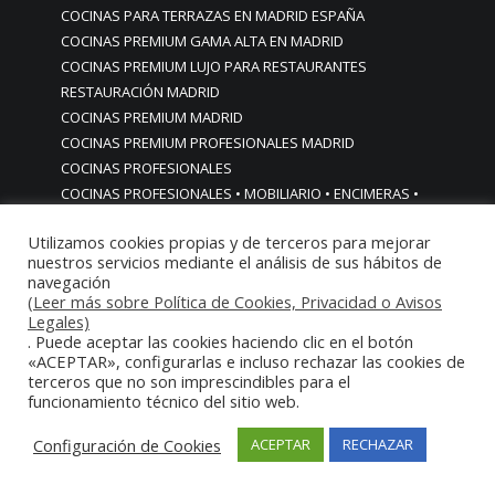
COCINAS PARA TERRAZAS EN MADRID ESPAÑA
COCINAS PREMIUM GAMA ALTA EN MADRID
COCINAS PREMIUM LUJO PARA RESTAURANTES
RESTAURACIÓN MADRID
COCINAS PREMIUM MADRID
COCINAS PREMIUM PROFESIONALES MADRID
COCINAS PROFESIONALES
COCINAS PROFESIONALES • MOBILIARIO • ENCIMERAS •
REVESTIMIENTOS • ESTRUCTURAS • ELEMENTOS
Utilizamos cookies propias y de terceros para mejorar
DECORATIVOS ACERO INOXIDABLE
nuestros servicios mediante el análisis de sus hábitos de
COCINAS PROFESIONALES A MEDIDA PERSONALIZADAS PARA
navegación
PARTICULARES
(Leer más sobre Política de Cookies, Privacidad o Avisos
Legales)
COCINAS PROFESIONALES ACERO INOXIDABLE
. Puede aceptar las cookies haciendo clic en el botón
COCINAS PROFESIONALES HORECA
«ACEPTAR», configurarlas e incluso rechazar las cookies de
COCINAS PROFESIONALES HOSTELERÍA MADRID
terceros que no son imprescindibles para el
Cocinas profesionales industriales monoblock a medida
funcionamiento técnico del sitio web.
personalizadas
Configuración de Cookies
ACEPTAR
RECHAZAR
Cocinas profesionales industriales monoblock a medida
personalizadasCocinas profesionales industriales