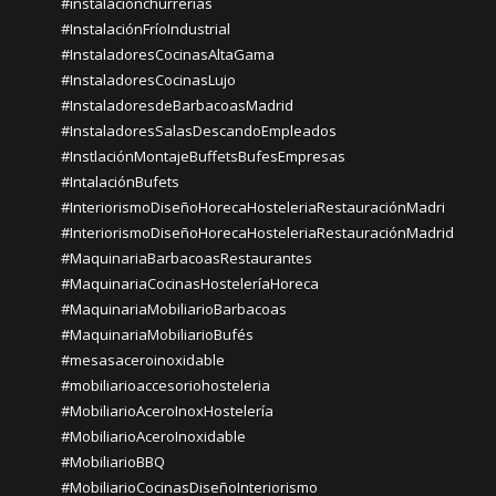
#instalaciónchurrerías
#InstalaciónFríoIndustrial
#InstaladoresCocinasAltaGama
#InstaladoresCocinasLujo
#InstaladoresdeBarbacoasMadrid
#InstaladoresSalasDescandoEmpleados
#InstlaciónMontajeBuffetsBufesEmpresas
#IntalaciónBufets
#InteriorismoDiseñoHorecaHosteleriaRestauraciónMadri
#InteriorismoDiseñoHorecaHosteleriaRestauraciónMadrid
#MaquinariaBarbacoasRestaurantes
#MaquinariaCocinasHosteleríaHoreca
#MaquinariaMobiliarioBarbacoas
#MaquinariaMobiliarioBufés
#mesasaceroinoxidable
#mobiliarioaccesoriohosteleria
#MobiliarioAceroInoxHostelería
#MobiliarioAceroInoxidable
#MobiliarioBBQ
#MobiliarioCocinasDiseñoInteriorismo