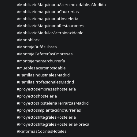
#MobiliarioMaquinariaAceroInoxidableaMedida
#mobiliariomaquinariaChurrerías
#mobiliariomaquinariaHosteleria
#MobiliarioMaquinariaRestaurantes
#MobiliarioModularAceroInoxidable
#Monoblock
#MontajeBufésLibres
#MontajeCafeteríasEmpresas
#montajemontarchurrería
#mueblesaceroinoxidable
#ParrillasIndustrialesMadrid
#ParrillasProfesionalesMadrid
#proyectosempresashostelería
#proyectoshosteleria
#ProyectosHosteleriaTerrarzasMadrid
#proyectosimplantaciónchurrerías
#ProyectosIntegralesHosteleria
#ProyectosIntegralesHosteleríaHoreca
#ReformasCocinasHoteles