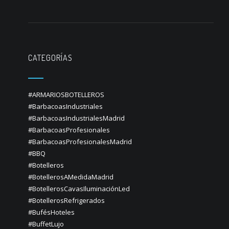
CATEGORÍAS
#ARMARIOSBOTELLEROS
#BarbacoasIndustriales
#BarbacoasIndustrialesMadrid
#BarbacoasProfesionales
#BarbacoasProfesionalesMadrid
#BBQ
#Botelleros
#BotellerosAMedidaMadrid
#BotellerosCavasIluminaciónLed
#BotellerosRefrigerados
#BufésHoteles
#BuffetLujo