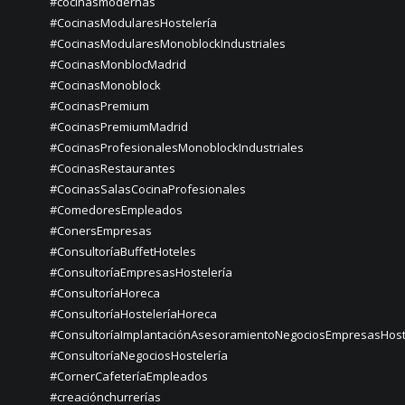
#cocinasmodernas
#CocinasModularesHostelería
#CocinasModularesMonoblockIndustriales
#CocinasMonblocMadrid
#CocinasMonoblock
#CocinasPremium
#CocinasPremiumMadrid
#CocinasProfesionalesMonoblockIndustriales
#CocinasRestaurantes
#CocinasSalasCocinaProfesionales
#ComedoresEmpleados
#ConersEmpresas
#ConsultoríaBuffetHoteles
#ConsultoríaEmpresasHostelería
#ConsultoríaHoreca
#ConsultoríaHosteleríaHoreca
#ConsultoríaImplantaciónAsesoramientoNegociosEmpresasHost
#ConsultoríaNegociosHostelería
#CornerCafeteríaEmpleados
#creaciónchurrerías