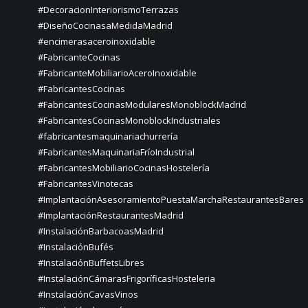
#DecoracionInteriorismoTerrazas
#DiseñoCocinasaMedidaMadrid
#encimerasaceroinoxidable
#FabricanteCocinas
#FabricanteMobiliarioAceroInoxidable
#FabricantesCocinas
#FabricantesCocinasModularesMonoblockMadrid
#FabricantesCocinasMonoblockIndustriales
#fabricantesmaquinariachurrería
#FabricantesMaquinariaFríoIndustrial
#FabricantesMobiliarioCocinasHostelería
#FabricantesVinotecas
#ImplantaciónAsesoramientoPuestaMarchaRestaurantesBares
#ImplantaciónRestaurantesMadrid
#InstalaciónBarbacoasMadrid
#InstalaciónBufés
#InstalaciónBuffetsLibres
#InstalaciónCámarasFrigoríficasHosteleria
#InstalaciónCavasVinos