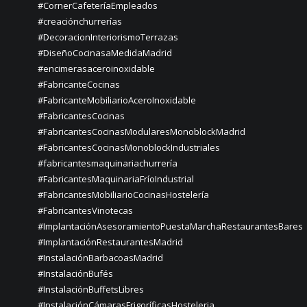
#CornerCafeteríaEmpleados
#creaciónchurrerías
#DecoracionInteriorismoTerrazas
#DiseñoCocinasaMedidaMadrid
#encimerasaceroinoxidable
#FabricanteCocinas
#FabricanteMobiliarioAceroInoxidable
#FabricantesCocinas
#FabricantesCocinasModularesMonoblockMadrid
#FabricantesCocinasMonoblockIndustriales
#fabricantesmaquinariachurrería
#FabricantesMaquinariaFríoIndustrial
#FabricantesMobiliarioCocinasHostelería
#FabricantesVinotecas
#ImplantaciónAsesoramientoPuestaMarchaRestaurantesBares
#ImplantaciónRestaurantesMadrid
#InstalaciónBarbacoasMadrid
#InstalaciónBufés
#InstalaciónBuffetsLibres
#InstalaciónCámarasFrigoríficasHosteleria