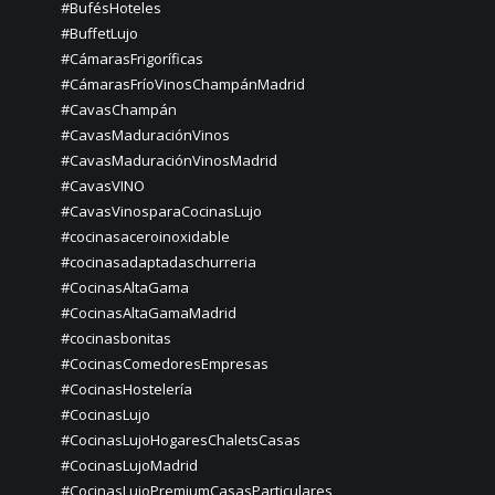
#BufésHoteles
#BuffetLujo
#CámarasFrigoríficas
#CámarasFríoVinosChampánMadrid
#CavasChampán
#CavasMaduraciónVinos
#CavasMaduraciónVinosMadrid
#CavasVINO
#CavasVinosparaCocinasLujo
#cocinasaceroinoxidable
#cocinasadaptadaschurreria
#CocinasAltaGama
#CocinasAltaGamaMadrid
#cocinasbonitas
#CocinasComedoresEmpresas
#CocinasHostelería
#CocinasLujo
#CocinasLujoHogaresChaletsCasas
#CocinasLujoMadrid
#CocinasLujoPremiumCasasParticulares