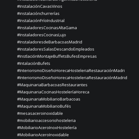
#InstalaciónCavasVinos
#instalaciónchurrerías
#InstalaciónFríoIndustrial
#InstaladoresCocinasAltaGama
#InstaladoresCocinasLujo
#InstaladoresdeBarbacoasMadrid
#InstaladoresSalasDescandoEmpleados
#InstlaciónMontajeBuffetsBufesEmpresas
#IntalaciónBufets
#InteriorismoDiseñoHorecaHosteleriaRestauraciónMadri
#InteriorismoDiseñoHorecaHosteleriaRestauraciónMadrid
#MaquinariaBarbacoasRestaurantes
#MaquinariaCocinasHosteleríaHoreca
#MaquinariaMobiliarioBarbacoas
#MaquinariaMobiliarioBufés
#mesasaceroinoxidable
#mobiliarioaccesoriohosteleria
#MobiliarioAceroInoxHostelería
#MobiliarioAceroInoxidable