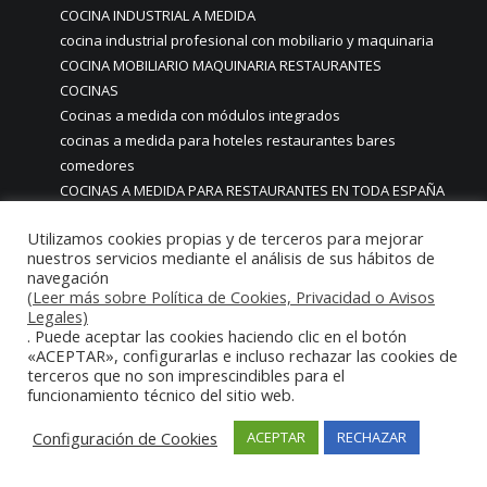
COCINA INDUSTRIAL A MEDIDA
cocina industrial profesional con mobiliario y maquinaria
COCINA MOBILIARIO MAQUINARIA RESTAURANTES
COCINAS
Cocinas a medida con módulos integrados
cocinas a medida para hoteles restaurantes bares
comedores
COCINAS A MEDIDA PARA RESTAURANTES EN TODA ESPAÑA
MADRID
Utilizamos cookies propias y de terceros para mejorar
COCINAS A MEDIDA PERSONALIZADAS GAMA ALTA LUJO
nuestros servicios mediante el análisis de sus hábitos de
PREMIUM UNICAS EN MADRID
navegación
COCINAS A MEDIDA PERSONALIZADAS LUJO PREMIUM ALTA
(Leer más sobre Política de Cookies, Privacidad o Avisos
Legales)
GAMA MADRID
. Puede aceptar las cookies haciendo clic en el botón
COCINAS A MEDIDA PERSONALIZADAS PARA RESTAURANTES
«ACEPTAR», configurarlas e incluso rechazar las cookies de
HOTELES
terceros que no son imprescindibles para el
COCINAS ACERO INOX
funcionamiento técnico del sitio web.
cocinas acero inox inoxidable a medida
Configuración de Cookies
ACEPTAR
RECHAZAR
COCINAS ACERO INOX MADRID
COCINAS ACERO INOXIDABLE