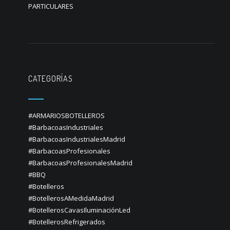
PARTICULARES
CATEGORÍAS
#ARMARIOSBOTELLEROS
#BarbacoasIndustriales
#BarbacoasIndustrialesMadrid
#BarbacoasProfesionales
#BarbacoasProfesionalesMadrid
#BBQ
#Botelleros
#BotellerosAMedidaMadrid
#BotellerosCavasIluminaciónLed
#BotellerosRefrigerados