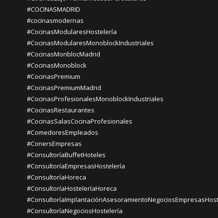
#COCINASMADRID
#cocinasmodernas
#CocinasModularesHostelería
#CocinasModularesMonoblockIndustriales
#CocinasMonblocMadrid
#CocinasMonoblock
#CocinasPremium
#CocinasPremiumMadrid
#CocinasProfesionalesMonoblockIndustriales
#CocinasRestaurantes
#CocinasSalasCocinaProfesionales
#ComedoresEmpleados
#ConersEmpresas
#ConsultoríaBuffetHoteles
#ConsultoríaEmpresasHostelería
#ConsultoríaHoreca
#ConsultoríaHosteleríaHoreca
#ConsultoríaImplantaciónAsesoramientoNegociosEmpresasHost
#ConsultoríaNegociosHostelería