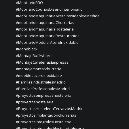
#MobiliarioBBQ
#MobiliarioCocinasDiseñoInteriorismo
#MobiliarioMaquinariaAceroInoxidableaMedida
#mobiliariomaquinariaChurrerías
#mobiliariomaquinariaHosteleria
#MobiliarioMaquinariaRestaurantes
#MobiliarioModularAceroInoxidable
#Monoblock
#MontajeBufésLibres
#MontajeCafeteríasEmpresas
#montajemontarchurrería
#mueblesaceroinoxidable
#ParrillasIndustrialesMadrid
#ParrillasProfesionalesMadrid
#proyectosempresashostelería
#proyectoshosteleria
#ProyectosHosteleriaTerrarzasMadrid
#proyectosimplantaciónchurrerías
#ProyectosIntegralesHosteleria
#ProyectosIntegralesHosteleríaHoreca