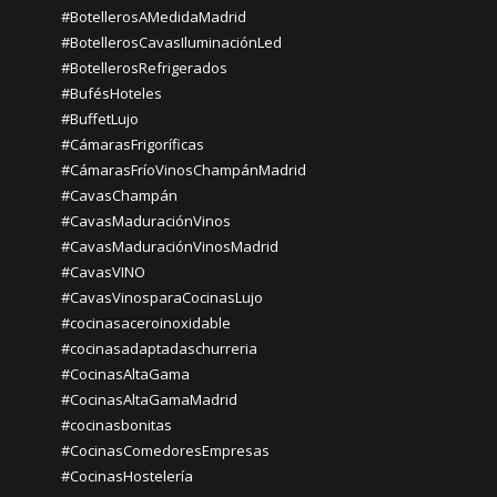
#BotellerosAMedidaMadrid
#BotellerosCavasIluminaciónLed
#BotellerosRefrigerados
#BufésHoteles
#BuffetLujo
#CámarasFrigoríficas
#CámarasFríoVinosChampánMadrid
#CavasChampán
#CavasMaduraciónVinos
#CavasMaduraciónVinosMadrid
#CavasVINO
#CavasVinosparaCocinasLujo
#cocinasaceroinoxidable
#cocinasadaptadaschurreria
#CocinasAltaGama
#CocinasAltaGamaMadrid
#cocinasbonitas
#CocinasComedoresEmpresas
#CocinasHostelería