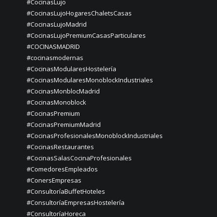
#CocinasLujo
#CocinasLujoHogaresChaletsCasas
#CocinasLujoMadrid
#CocinasLujoPremiumCasasParticulares
#COCINASMADRID
#cocinasmodernas
#CocinasModularesHostelería
#CocinasModularesMonoblockIndustriales
#CocinasMonblocMadrid
#CocinasMonoblock
#CocinasPremium
#CocinasPremiumMadrid
#CocinasProfesionalesMonoblockIndustriales
#CocinasRestaurantes
#CocinasSalasCocinaProfesionales
#ComedoresEmpleados
#ConersEmpresas
#ConsultoríaBuffetHoteles
#ConsultoríaEmpresasHostelería
#ConsultoríaHoreca