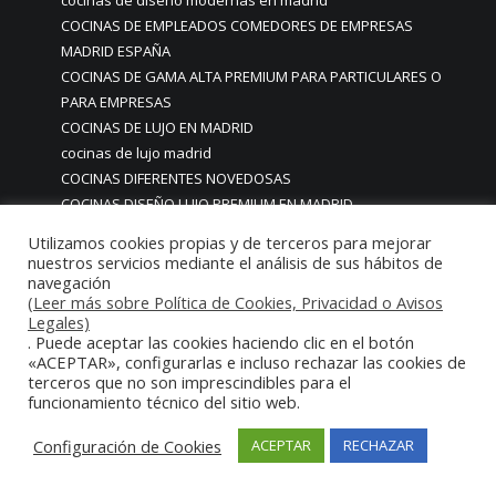
cocinas de diseño modernas en madrid
COCINAS DE EMPLEADOS COMEDORES DE EMPRESAS
MADRID ESPAÑA
COCINAS DE GAMA ALTA PREMIUM PARA PARTICULARES O
PARA EMPRESAS
COCINAS DE LUJO EN MADRID
cocinas de lujo madrid
COCINAS DIFERENTES NOVEDOSAS
COCINAS DISEÑO LUJO PREMIUM EN MADRID
COCINAS ECONOMICAS PARA RESTAURANTES
Utilizamos cookies propias y de terceros para mejorar
COCINAS EN ACERO INOXIDABLE EN MADRID
nuestros servicios mediante el análisis de sus hábitos de
COCINAS ESPECTACULARES
navegación
(Leer más sobre Política de Cookies, Privacidad o Avisos
COCINAS EXCLUSIVAS ÚNICAS EN MADRID
Legales)
Cocinas Expositores Comedores Empresas Universidades
. Puede aceptar las cookies haciendo clic en el botón
Colegios
«ACEPTAR», configurarlas e incluso rechazar las cookies de
terceros que no son imprescindibles para el
COCINAS FABRICADAS EN ACERO INOXIDABLE EN MADRID
funcionamiento técnico del sitio web.
COCINAS FUNCIONALES ADAPTADAS A CUALQUIER ESPACIO
COCINAS GAMA ALTA PARA CHALETS CASAS HOGARES LUJO
Configuración de Cookies
ACEPTAR
RECHAZAR
PREMIUM
COCINAS GAMA ALTA PREMIUM LUJO MADRID ESPAÑA