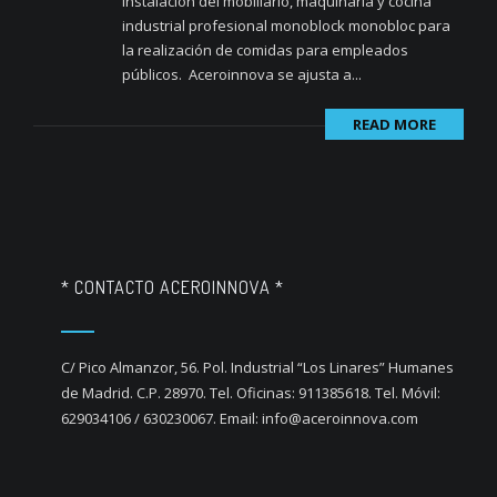
instalación del mobiliario, maquinaria y cocina
industrial profesional monoblock monobloc para
la realización de comidas para empleados
públicos. Aceroinnova se ajusta a...
READ MORE
* CONTACTO ACEROINNOVA *
C/ Pico Almanzor, 56. Pol. Industrial “Los Linares” Humanes
de Madrid. C.P. 28970. Tel. Oficinas: 911385618. Tel. Móvil:
629034106 / 630230067. Email: info@aceroinnova.com