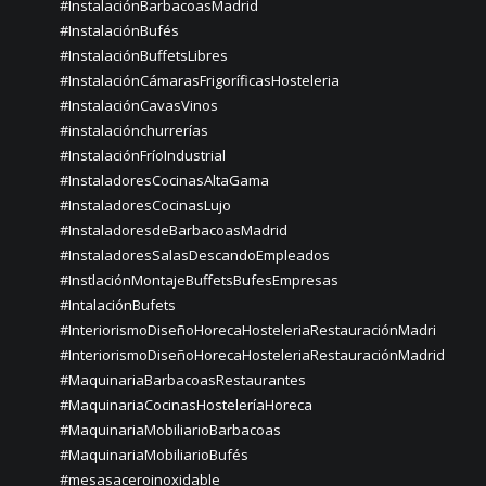
#InstalaciónBarbacoasMadrid
#InstalaciónBufés
#InstalaciónBuffetsLibres
#InstalaciónCámarasFrigoríficasHosteleria
#InstalaciónCavasVinos
#instalaciónchurrerías
#InstalaciónFríoIndustrial
#InstaladoresCocinasAltaGama
#InstaladoresCocinasLujo
#InstaladoresdeBarbacoasMadrid
#InstaladoresSalasDescandoEmpleados
#InstlaciónMontajeBuffetsBufesEmpresas
#IntalaciónBufets
#InteriorismoDiseñoHorecaHosteleriaRestauraciónMadri
#InteriorismoDiseñoHorecaHosteleriaRestauraciónMadrid
#MaquinariaBarbacoasRestaurantes
#MaquinariaCocinasHosteleríaHoreca
#MaquinariaMobiliarioBarbacoas
#MaquinariaMobiliarioBufés
#mesasaceroinoxidable