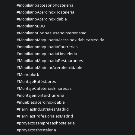
#mobiliarioaccesoriohosteleria
#MobiliarioAceroInoxHostelería
#MobiliarioAceroInoxidable
#MobiliarioBBQ
#MobiliarioCocinasDiseñoInteriorismo
#MobiliarioMaquinariaAceroInoxidableaMedida
#mobiliariomaquinariaChurrerías
#mobiliariomaquinariaHosteleria
#MobiliarioMaquinariaRestaurantes
#MobiliarioModularAceroInoxidable
#Monoblock
#MontajeBufésLibres
#MontajeCafeteríasEmpresas
#montajemontarchurrería
#mueblesaceroinoxidable
#ParrillasIndustrialesMadrid
#ParrillasProfesionalesMadrid
#proyectosempresashostelería
#proyectoshosteleria