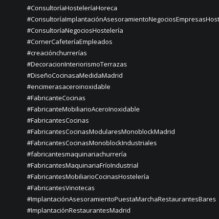
#ConsultoríaHosteleríaHoreca
#ConsultoríaImplantaciónAsesoramientoNegociosEmpresasHost
#ConsultoríaNegociosHostelería
#CornerCafeteríaEmpleados
#creaciónchurrerías
#DecoracionInteriorismoTerrazas
#DiseñoCocinasaMedidaMadrid
#encimerasaceroinoxidable
#FabricanteCocinas
#FabricanteMobiliarioAceroInoxidable
#FabricantesCocinas
#FabricantesCocinasModularesMonoblockMadrid
#FabricantesCocinasMonoblockIndustriales
#fabricantesmaquinariachurrería
#FabricantesMaquinariaFríoIndustrial
#FabricantesMobiliarioCocinasHostelería
#FabricantesVinotecas
#ImplantaciónAsesoramientoPuestaMarchaRestaurantesBares
#ImplantaciónRestaurantesMadrid