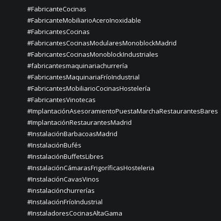
#FabricanteCocinas
#FabricanteMobiliarioAceroInoxidable
#FabricantesCocinas
#FabricantesCocinasModularesMonoblockMadrid
#FabricantesCocinasMonoblockIndustriales
#fabricantesmaquinariachurrería
#FabricantesMaquinariaFríoIndustrial
#FabricantesMobiliarioCocinasHostelería
#FabricantesVinotecas
#ImplantaciónAsesoramientoPuestaMarchaRestaurantesBares
#ImplantaciónRestaurantesMadrid
#InstalaciónBarbacoasMadrid
#InstalaciónBufés
#InstalaciónBuffetsLibres
#InstalaciónCámarasFrigoríficasHosteleria
#InstalaciónCavasVinos
#instalaciónchurrerías
#InstalaciónFríoIndustrial
#InstaladoresCocinasAltaGama