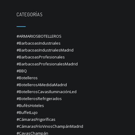
CATEGORÍAS
#ARMARIOSBOTELLEROS
#BarbacoasIndustriales
#BarbacoasIndustrialesMadrid
#BarbacoasProfesionales
#BarbacoasProfesionalesMadrid
#BBQ
#Botelleros
#BotellerosAMedidaMadrid
#BotellerosCavasIluminaciónLed
#BotellerosRefrigerados
#BufésHoteles
#BuffetLujo
#CámarasFrigoríficas
#CámarasFríoVinosChampánMadrid
#CavasChampán