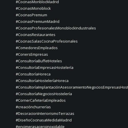
#CocinasMonblocMadrid
#CocinasMonoblock
#CocinasPremium
#CocinasPremiumMadrid
#CocinasProfesionalesMonoblockIndustriales
#CocinasRestaurantes
#CocinasSalasCocinaProfesionales
#ComedoresEmpleados
#ConersEmpresas
#ConsultoríaBuffetHoteles
#ConsultoríaEmpresasHostelería
#ConsultoríaHoreca
#ConsultoríaHosteleríaHoreca
#ConsultoríaImplantaciónAsesoramientoNegociosEmpresasHost
#ConsultoríaNegociosHostelería
#CornerCafeteríaEmpleados
#creaciónchurrerías
#DecoracionInteriorismoTerrazas
#DiseñoCocinasaMedidaMadrid
#encimerasaceroinoxidable