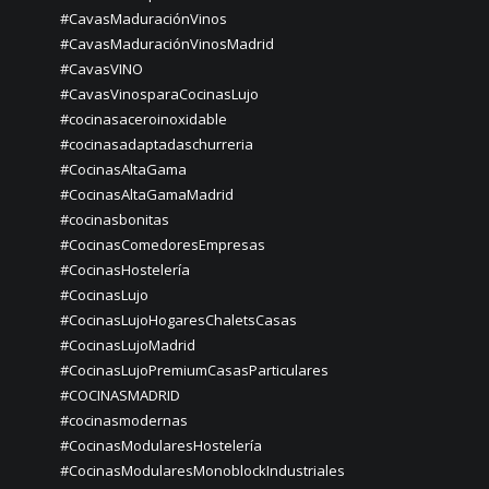
#CavasMaduraciónVinos
#CavasMaduraciónVinosMadrid
#CavasVINO
#CavasVinosparaCocinasLujo
#cocinasaceroinoxidable
#cocinasadaptadaschurreria
#CocinasAltaGama
#CocinasAltaGamaMadrid
#cocinasbonitas
#CocinasComedoresEmpresas
#CocinasHostelería
#CocinasLujo
#CocinasLujoHogaresChaletsCasas
#CocinasLujoMadrid
#CocinasLujoPremiumCasasParticulares
#COCINASMADRID
#cocinasmodernas
#CocinasModularesHostelería
#CocinasModularesMonoblockIndustriales