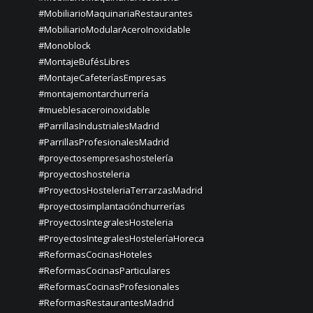
#MobiliarioMaquinariaRestaurantes
#MobiliarioModularAceroInoxidable
#Monoblock
#MontajeBufésLibres
#MontajeCafeteríasEmpresas
#montajemontarchurrería
#mueblesaceroinoxidable
#ParrillasIndustrialesMadrid
#ParrillasProfesionalesMadrid
#proyectosempresashostelería
#proyectoshosteleria
#ProyectosHosteleriaTerrarzasMadrid
#proyectosimplantaciónchurrerías
#ProyectosIntegralesHosteleria
#ProyectosIntegralesHosteleríaHoreca
#ReformasCocinasHoteles
#ReformasCocinasParticulares
#ReformasCocinasProfesionales
#ReformasRestaurantesMadrid