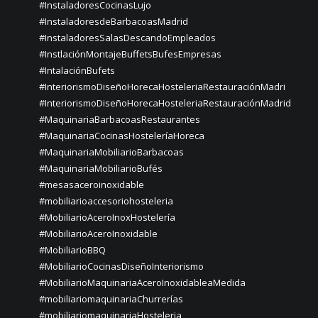
#InstaladoresCocinasLujo
#InstaladoresdeBarbacoasMadrid
#InstaladoresSalasDescandoEmpleados
#InstlaciónMontajeBuffetsBufesEmpresas
#IntalaciónBufets
#InteriorismoDiseñoHorecaHosteleriaRestauraciónMadri
#InteriorismoDiseñoHorecaHosteleriaRestauraciónMadrid
#MaquinariaBarbacoasRestaurantes
#MaquinariaCocinasHosteleríaHoreca
#MaquinariaMobiliarioBarbacoas
#MaquinariaMobiliarioBufés
#mesasaceroinoxidable
#mobiliarioaccesoriohosteleria
#MobiliarioAceroInoxHostelería
#MobiliarioAceroInoxidable
#MobiliarioBBQ
#MobiliarioCocinasDiseñoInteriorismo
#MobiliarioMaquinariaAceroInoxidableaMedida
#mobiliariomaquinariaChurrerías
#mobiliariomaquinariaHosteleria