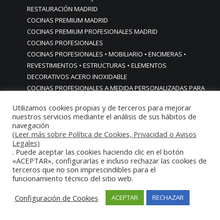
RESTAURACIÓN MADRID
COCINAS PREMIUM MADRID
COCINAS PREMIUM PROFESIONALES MADRID
COCINAS PROFESIONALES
COCINAS PROFESIONALES • MOBILIARIO • ENCIMERAS •
REVESTIMIENTOS • ESTRUCTURAS • ELEMENTOS
DECORATIVOS ACERO INOXIDABLE
COCINAS PROFESIONALES A MEDIDA PERSONALIZADAS PARA
PARTICULARES
Utilizamos cookies propias y de terceros para mejorar
COCINAS PROFESIONALES ACERO INOXIDABLE
nuestros servicios mediante el análisis de sus hábitos de
COCINAS PROFESIONALES HORECA
navegación
COCINAS PROFESIONALES HOSTELERÍA MADRID
(Leer más sobre Política de Cookies, Privacidad o Avisos
Legales)
Cocinas profesionales industriales monoblock a medida
. Puede aceptar las cookies haciendo clic en el botón
personalizadas
«ACEPTAR», configurarlas e incluso rechazar las cookies de
Cocinas profesionales industriales monoblock a medida
terceros que no son imprescindibles para el
funcionamiento técnico del sitio web.
personalizadasCocinas profesionales industriales
monoblock a medida personalizadas
Configuración de Cookies
ACEPTAR
RECHAZAR
cocinas profesionales industriales para casas chalets
particulares urbanizaciones lujo madrid reformas cocinas