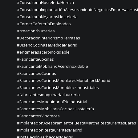
#ConsultoríaHosteleríaHoreca
#ConsultoríaImplantaciónAsesoramientoNegociosEmpresasHost
#ConsultoríaNegociosHostelería
#CornerCafeteríaEmpleados
#creaciónchurrerías
#DecoracionInteriorismoTerrazas
#DiseñoCocinasaMedidaMadrid
#encimerasaceroinoxidable
#FabricanteCocinas
#FabricanteMobiliarioAceroInoxidable
#FabricantesCocinas
#FabricantesCocinasModularesMonoblockMadrid
#FabricantesCocinasMonoblockIndustriales
#fabricantesmaquinariachurrería
#FabricantesMaquinariaFríoIndustrial
#FabricantesMobiliarioCocinasHostelería
#FabricantesVinotecas
#ImplantaciónAsesoramientoPuestaMarchaRestaurantesBares
#ImplantaciónRestaurantesMadrid
#InstalaciónBarbacoasMadrid