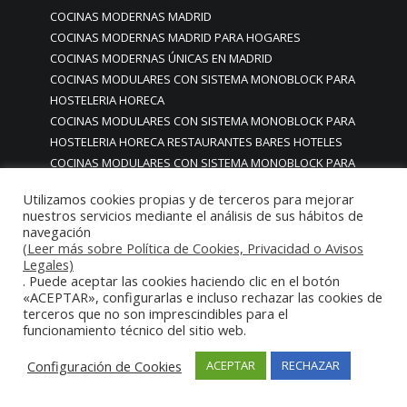
COCINAS MODERNAS MADRID
COCINAS MODERNAS MADRID PARA HOGARES
COCINAS MODERNAS ÚNICAS EN MADRID
COCINAS MODULARES CON SISTEMA MONOBLOCK PARA
HOSTELERIA HORECA
COCINAS MODULARES CON SISTEMA MONOBLOCK PARA
HOSTELERIA HORECA RESTAURANTES BARES HOTELES
COCINAS MODULARES CON SISTEMA MONOBLOCK PARA
HOSTELERIA HORECA RESTAURANTES BARES HOTELES
Utilizamos cookies propias y de terceros para mejorar
COMEDORES
nuestros servicios mediante el análisis de sus hábitos de
Cocinas modulares industriales
navegación
Cocinas modulares monoblock de lujo
(Leer más sobre Política de Cookies, Privacidad o Avisos
Legales)
Cocinas modulares monoblock de lujo premium gourmet
. Puede aceptar las cookies haciendo clic en el botón
estrella Michelin
«ACEPTAR», configurarlas e incluso rechazar las cookies de
COCINAS MODULARES PARA HOSTELERÍA
terceros que no son imprescindibles para el
funcionamiento técnico del sitio web.
Cocinas modulos integrados para cocinas profesionales
COCINAS MONOBLOC MONOBLOCK
Configuración de Cookies
ACEPTAR
RECHAZAR
cocinas monobloc restaurantes madrid
cocinas monoblock