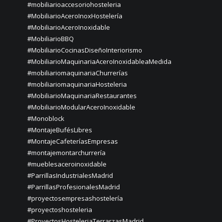
#mobiliarioaccesoriohosteleria
#MobiliarioAceroInoxHostelería
#MobiliarioAceroInoxidable
#MobiliarioBBQ
#MobiliarioCocinasDiseñoInteriorismo
#MobiliarioMaquinariaAceroInoxidableaMedida
#mobiliariomaquinariaChurrerías
#mobiliariomaquinariaHosteleria
#MobiliarioMaquinariaRestaurantes
#MobiliarioModularAceroInoxidable
#Monoblock
#MontajeBufésLibres
#MontajeCafeteríasEmpresas
#montajemontarchurrería
#mueblesaceroinoxidable
#ParrillasIndustrialesMadrid
#ParrillasProfesionalesMadrid
#proyectosempresashostelería
#proyectoshosteleria
#ProyectosHosteleriaTerrarzasMadrid