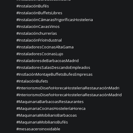
#InstalaciónBufés
#InstalaciónBuffetsLibres
#InstalaciónCámarasFrigoríficasHosteleria
#InstalaciónCavasVinos
#instalaciónchurrerías
#InstalaciónFríoIndustrial
#InstaladoresCocinasAltaGama
#InstaladoresCocinasLujo
#InstaladoresdeBarbacoasMadrid
#InstaladoresSalasDescandoEmpleados
#InstlaciónMontajeBuffetsBufesEmpresas
#IntalaciónBufets
#InteriorismoDiseñoHorecaHosteleriaRestauraciónMadri
#InteriorismoDiseñoHorecaHosteleriaRestauraciónMadrid
#MaquinariaBarbacoasRestaurantes
#MaquinariaCocinasHosteleríaHoreca
#MaquinariaMobiliarioBarbacoas
#MaquinariaMobiliarioBufés
#mesasaceroinoxidable