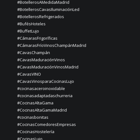
#BotellerosAMedidaMadrid
#BotellerosCavasIluminaciónLed
#BotellerosRefrigerados
#BufésHoteles
#BuffetLujo
#CámarasFrigoríficas
#CámarasFríoVinosChampánMadrid
#CavasChampán
#CavasMaduraciónVinos
#CavasMaduraciónVinosMadrid
#CavasVINO
#CavasVinosparaCocinasLujo
#cocinasaceroinoxidable
#cocinasadaptadaschurreria
#CocinasAltaGama
#CocinasAltaGamaMadrid
#cocinasbonitas
#CocinasComedoresEmpresas
#CocinasHostelería
#CocinasLujo