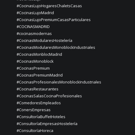
#CocinasLujoHogaresChaletsCasas
#CocinasLujoMadrid
#CocinasLujoPremiumCasasParticulares
#COCINASMADRID
#cocinasmodernas
#CocinasModularesHostelería
#CocinasModularesMonoblockIndustriales
#CocinasMonblocMadrid
#CocinasMonoblock
#CocinasPremium
#CocinasPremiumMadrid
#CocinasProfesionalesMonoblockIndustriales
#CocinasRestaurantes
#CocinasSalasCocinaProfesionales
#ComedoresEmpleados
#ConersEmpresas
#ConsultoríaBuffetHoteles
#ConsultoríaEmpresasHostelería
#ConsultoríaHoreca