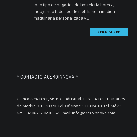
todo tipo de negocios de hostelería horeca,
incluyendo todo tipo de mobiliario a medida,
maquinaria personalizada y...
READ MORE
* CONTACTO ACEROINNOVA *
C/ Pico Almanzor, 56. Pol. Industrial “Los Linares” Humanes
de Madrid. C.P. 28970. Tel. Oficinas: 911385618. Tel. Móvil:
629034106 / 630230067. Email: info@aceroinnova.com