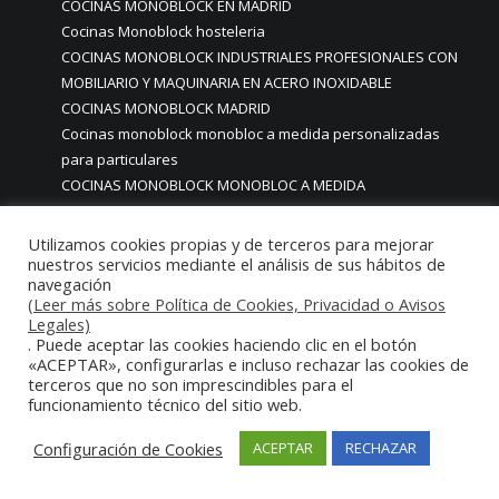
COCINAS MONOBLOCK EN MADRID
Cocinas Monoblock hosteleria
COCINAS MONOBLOCK INDUSTRIALES PROFESIONALES CON
MOBILIARIO Y MAQUINARIA EN ACERO INOXIDABLE
COCINAS MONOBLOCK MADRID
Cocinas monoblock monobloc a medida personalizadas
para particulares
COCINAS MONOBLOCK MONOBLOC A MEDIDA
PROFESIONALES
COCINAS MONOBLOCK MONOBLOC HOSTELERIA
Utilizamos cookies propias y de terceros para mejorar
COCINAS MONOBLOCK MONOBLOC MADRID
nuestros servicios mediante el análisis de sus hábitos de
navegación
Cocinas monoblock monoblock mondulares para hosteleria
(Leer más sobre Política de Cookies, Privacidad o Avisos
restaurantes
Legales)
COCINAS MONOBLOCK PARA CASAS CHALETS PISOS CON
. Puede aceptar las cookies haciendo clic en el botón
«ACEPTAR», configurarlas e incluso rechazar las cookies de
ACABADOS DE ALTA GAMA PREMIUM LUJO
terceros que no son imprescindibles para el
COCINAS MONOBLOCK PARA CASAS PARTICULARES
funcionamiento técnico del sitio web.
COCINAS MONOBLOCK PARA HOGARES CASAS VIVIENDAS
PARTICULARES MADRID
Configuración de Cookies
ACEPTAR
RECHAZAR
COCINAS MONOBLOCK PARA HOSTELERIA
COCINAS MONOBLOCK PARA HOTELES