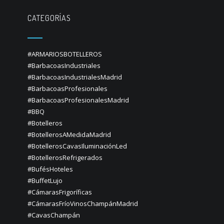
CATEGORÍAS
#ARMARIOSBOTELLEROS
#BarbacoasIndustriales
#BarbacoasIndustrialesMadrid
#BarbacoasProfesionales
#BarbacoasProfesionalesMadrid
#BBQ
#Botelleros
#BotellerosAMedidaMadrid
#BotellerosCavasIluminaciónLed
#BotellerosRefrigerados
#BufésHoteles
#BuffetLujo
#CámarasFrigoríficas
#CámarasFríoVinosChampánMadrid
#CavasChampán