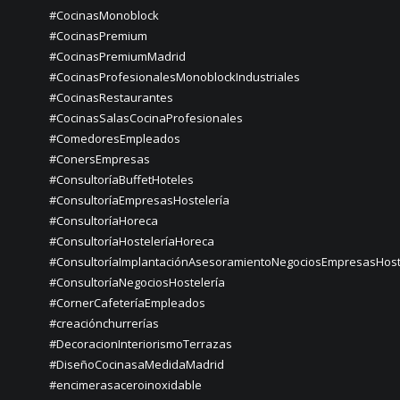
#CocinasMonoblock
#CocinasPremium
#CocinasPremiumMadrid
#CocinasProfesionalesMonoblockIndustriales
#CocinasRestaurantes
#CocinasSalasCocinaProfesionales
#ComedoresEmpleados
#ConersEmpresas
#ConsultoríaBuffetHoteles
#ConsultoríaEmpresasHostelería
#ConsultoríaHoreca
#ConsultoríaHosteleríaHoreca
#ConsultoríaImplantaciónAsesoramientoNegociosEmpresasHost
#ConsultoríaNegociosHostelería
#CornerCafeteríaEmpleados
#creaciónchurrerías
#DecoracionInteriorismoTerrazas
#DiseñoCocinasaMedidaMadrid
#encimerasaceroinoxidable