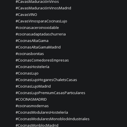
#CavasMaduraciónVinos
#CavasMaduraciónVinosMadrid
#CavasVINO
#CavasVinosparaCocinasLujo
#cocinasaceroinoxidable
#cocinasadaptadaschurreria
#CocinasAltaGama
#CocinasAltaGamaMadrid
#cocinasbonitas
#CocinasComedoresEmpresas
#CocinasHostelería
#CocinasLujo
#CocinasLujoHogaresChaletsCasas
#CocinasLujoMadrid
#CocinasLujoPremiumCasasParticulares
#COCINASMADRID
#cocinasmodernas
#CocinasModularesHostelería
#CocinasModularesMonoblockIndustriales
#CocinasMonblocMadrid