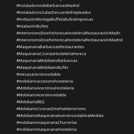
#InstaladoresdeBarbacoasMadrid
#InstaladoresSalasDescandoEmpleados
#InstlaciónMontajeBuffetsBufesEmpresas
#IntalaciónBufets
#InteriorismoDiseñoHorecaHosteleriaRestauraciónMadri
#InteriorismoDiseñoHorecaHosteleriaRestauraciónMadrid
#MaquinariaBarbacoasRestaurantes
#MaquinariaCocinasHosteleríaHoreca
#MaquinariaMobiliarioBarbacoas
#MaquinariaMobiliarioBufés
#mesasaceroinoxidable
#mobiliarioaccesoriohosteleria
#MobiliarioAceroInoxHostelería
#MobiliarioAceroInoxidable
#MobiliarioBBQ
#MobiliarioCocinasDiseñoInteriorismo
#MobiliarioMaquinariaAceroInoxidableaMedida
#mobiliariomaquinariaChurrerías
#mobiliariomaquinariaHosteleria