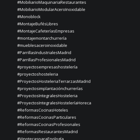
#MobiliarioMaquinariaRestaurantes
#MobiliarioModularAceroInoxidable
#Monoblock
#MontajeBufésLibres
#MontajeCafeteríasEmpresas
#montajemontarchurrería
#mueblesaceroinoxidable
#ParrillasIndustrialesMadrid
#ParrillasProfesionalesMadrid
#proyectosempresashostelería
#proyectoshosteleria
#ProyectosHosteleriaTerrarzasMadrid
#proyectosimplantaciónchurrerías
#ProyectosIntegralesHosteleria
#ProyectosIntegralesHosteleríaHoreca
#ReformasCocinasHoteles
#ReformasCocinasParticulares
#ReformasCocinasProfesionales
#ReformasRestaurantesMadrid
#VinotecasparaEnología