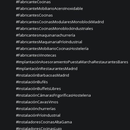
#FabricanteCocinas
#FabricanteMobiliarioAceroInoxidable
#FabricantesCocinas
#FabricantesCocinasModularesMonoblockMadrid
#FabricantesCocinasMonoblockIndustriales
#fabricantesmaquinariachurrería
#FabricantesMaquinariaFríoIndustrial
#FabricantesMobiliarioCocinasHostelería
#FabricantesVinotecas
#ImplantaciónAsesoramientoPuestaMarchaRestaurantesBares
#ImplantaciónRestaurantesMadrid
#InstalaciónBarbacoasMadrid
#InstalaciónBufés
#InstalaciónBuffetsLibres
#InstalaciónCámarasFrigoríficasHosteleria
#InstalaciónCavasVinos
#instalaciónchurrerías
#InstalaciónFríoIndustrial
#InstaladoresCocinasAltaGama
#InstaladoresCocinasLujo