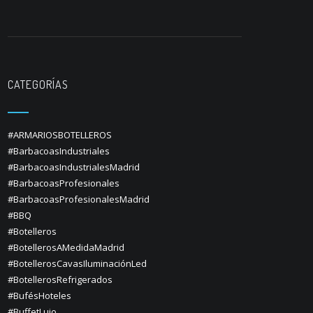
CATEGORÍAS
#ARMARIOSBOTELLEROS
#BarbacoasIndustriales
#BarbacoasIndustrialesMadrid
#BarbacoasProfesionales
#BarbacoasProfesionalesMadrid
#BBQ
#Botelleros
#BotellerosAMedidaMadrid
#BotellerosCavasIluminaciónLed
#BotellerosRefrigerados
#BufésHoteles
#BuffetLujo