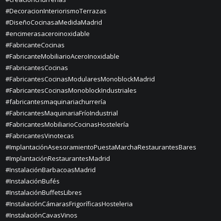
#DecoracionInteriorismoTerrazas
#DiseñoCocinasaMedidaMadrid
#encimerasaceroinoxidable
#FabricanteCocinas
#FabricanteMobiliarioAceroInoxidable
#FabricantesCocinas
#FabricantesCocinasModularesMonoblockMadrid
#FabricantesCocinasMonoblockIndustriales
#fabricantesmaquinariachurrería
#FabricantesMaquinariaFríoIndustrial
#FabricantesMobiliarioCocinasHostelería
#FabricantesVinotecas
#ImplantaciónAsesoramientoPuestaMarchaRestaurantesBares
#ImplantaciónRestaurantesMadrid
#InstalaciónBarbacoasMadrid
#InstalaciónBufés
#InstalaciónBuffetsLibres
#InstalaciónCámarasFrigoríficasHosteleria
#InstalaciónCavasVinos