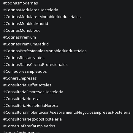
#cocinasmodernas
#CocinasModularesHostelería
#CocinasModularesMonoblockIndustriales
#CocinasMonblocMadrid
#CocinasMonoblock
#CocinasPremium
#CocinasPremiumMadrid
#CocinasProfesionalesMonoblockIndustriales
#CocinasRestaurantes
#CocinasSalasCocinaProfesionales
#ComedoresEmpleados
#ConersEmpresas
#ConsultoríaBuffetHoteles
#ConsultoríaEmpresasHostelería
#ConsultoríaHoreca
#ConsultoríaHosteleríaHoreca
#ConsultoríaImplantaciónAsesoramientoNegociosEmpresasHosteleria
#ConsultoríaNegociosHostelería
#CornerCafeteríaEmpleados
#creaciónchurrerías