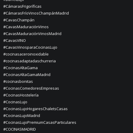
#CámarasFrigoríficas
#CámarasFríoVinosChampánMadrid
#CavasChampán
#CavasMaduraciónVinos
#CavasMaduraciónVinosMadrid
#CavasVINO
#CavasVinosparaCocinasLujo
#cocinasaceroinoxidable
#cocinasadaptadaschurreria
#CocinasAltaGama
#CocinasAltaGamaMadrid
#cocinasbonitas
#CocinasComedoresEmpresas
#CocinasHostelería
#CocinasLujo
#CocinasLujoHogaresChaletsCasas
#CocinasLujoMadrid
#CocinasLujoPremiumCasasParticulares
#COCINASMADRID