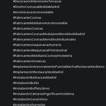
#DecoracionInteriorismoTerrazas
#DiseñoCocinasaMedidaMadrid
#encimerasaceroinoxidable
#FabricanteCocinas
#FabricanteMobiliarioAceroInoxidable
#FabricantesCocinas
#FabricantesCocinasModularesMonoblockMadrid
#FabricantesCocinasMonoblockIndustriales
#fabricantesmaquinariachurrería
#FabricantesMaquinariaFríoIndustrial
#FabricantesMobiliarioCocinasHostelería
#FabricantesVinotecas
#ImplantaciónAsesoramientoPuestaMarchaRestaurantesBares
#ImplantaciónRestaurantesMadrid
#InstalaciónBarbacoasMadrid
#InstalaciónBufés
#InstalaciónBuffetsLibres
#InstalaciónCámarasFrigoríficasHosteleria
#InstalaciónCavasVinos
#instalaciónchurrerías