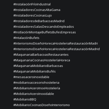
#InstalaciónFríoIndustrial
#InstaladoresCocinasAltaGama
#InstaladoresCocinasLujo
#InstaladoresdeBarbacoasMadrid
#InstaladoresSalasDescandoEmpleados
#InstlaciónMontajeBuffetsBufesEmpresas
#IntalaciónBufets
#InteriorismoDiseñoHorecaHosteleriaRestauraciónMadri
#InteriorismoDiseñoHorecaHosteleriaRestauraciónMadrid
#MaquinariaBarbacoasRestaurantes
#MaquinariaCocinasHosteleríaHoreca
#MaquinariaMobiliarioBarbacoas
#MaquinariaMobiliarioBufés
#mesasaceroinoxidable
#mobiliarioaccesoriohosteleria
#MobiliarioAceroInoxHostelería
#MobiliarioAceroInoxidable
#MobiliarioBBQ
#MobiliarioCocinasDiseñoInteriorismo