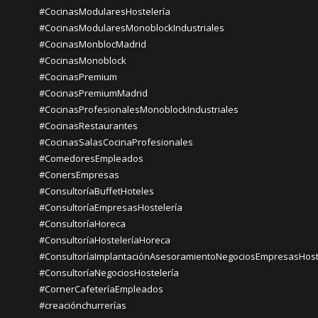
#CocinasModularesHostelería
#CocinasModularesMonoblockIndustriales
#CocinasMonblocMadrid
#CocinasMonoblock
#CocinasPremium
#CocinasPremiumMadrid
#CocinasProfesionalesMonoblockIndustriales
#CocinasRestaurantes
#CocinasSalasCocinaProfesionales
#ComedoresEmpleados
#ConersEmpresas
#ConsultoríaBuffetHoteles
#ConsultoríaEmpresasHostelería
#ConsultoríaHoreca
#ConsultoríaHosteleríaHoreca
#ConsultoríaImplantaciónAsesoramientoNegociosEmpresasHost
#ConsultoríaNegociosHostelería
#CornerCafeteríaEmpleados
#creaciónchurrerías