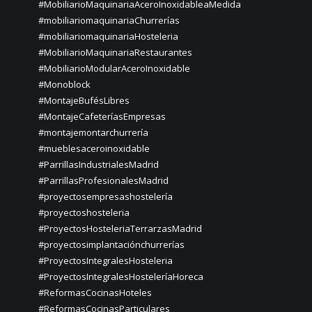
#MobiliarioMaquinariaAceroInoxidableaMedida
#mobiliariomaquinariaChurrerías
#mobiliariomaquinariaHosteleria
#MobiliarioMaquinariaRestaurantes
#MobiliarioModularAceroInoxidable
#Monoblock
#MontajeBufésLibres
#MontajeCafeteríasEmpresas
#montajemontarchurrería
#mueblesaceroinoxidable
#ParrillasIndustrialesMadrid
#ParrillasProfesionalesMadrid
#proyectosempresashostelería
#proyectoshosteleria
#ProyectosHosteleriaTerrarzasMadrid
#proyectosimplantaciónchurrerías
#ProyectosIntegralesHosteleria
#ProyectosIntegralesHosteleríaHoreca
#ReformasCocinasHoteles
#ReformasCocinasParticulares