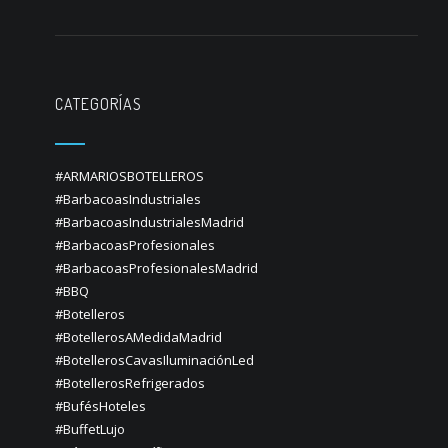
CATEGORÍAS
#ARMARIOSBOTELLEROS
#BarbacoasIndustriales
#BarbacoasIndustrialesMadrid
#BarbacoasProfesionales
#BarbacoasProfesionalesMadrid
#BBQ
#Botelleros
#BotellerosAMedidaMadrid
#BotellerosCavasIluminaciónLed
#BotellerosRefrigerados
#BufésHoteles
#BuffetLujo