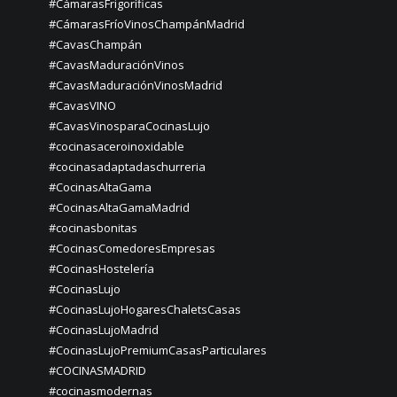
#CámarasFrigoríficas
#CámarasFríoVinosChampánMadrid
#CavasChampán
#CavasMaduraciónVinos
#CavasMaduraciónVinosMadrid
#CavasVINO
#CavasVinosparaCocinasLujo
#cocinasaceroinoxidable
#cocinasadaptadaschurreria
#CocinasAltaGama
#CocinasAltaGamaMadrid
#cocinasbonitas
#CocinasComedoresEmpresas
#CocinasHostelería
#CocinasLujo
#CocinasLujoHogaresChaletsCasas
#CocinasLujoMadrid
#CocinasLujoPremiumCasasParticulares
#COCINASMADRID
#cocinasmodernas