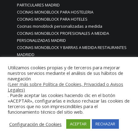
PARTICULARES MADRID
COCINAS MONOBLOCK PARA HOSTELERIA
COCINAS MONOBLOCK PARA HOTELES
Cocinas monoblock personalizadas a medida
COCINAS MONOBLOCK PROFESIONALES A MEDIDA
PERSONALIZADAS MADRID
COCINAS MONOBLOCK Y BARRAS A MEDIDA RESTAURANTES
MADRIDD
Cocinas para chef amateur
Utilizamos cookies propias y de terceros para mejorar
COCINAS PARA COMEDORES EMPRESAS
nuestros servicios mediante el análisis de sus hábitos de
cocinas para comedores escolares
navegación
COCINAS PARA FOODTRUCKS FOOD TRUCK
(Leer más sobre Política de Cookies, Privacidad o Avisos
Legales)
COCINAS PARA HOSTELERÍA O PARA HOGARES
. Puede aceptar las cookies haciendo clic en el botón
PARTICULARES
«ACEPTAR», configurarlas e incluso rechazar las cookies de
COCINAS PARA HOTELES BUFFETS
terceros que no son imprescindibles para el
COCINAS PARA PARTICULARES Y HOSTELERIA
funcionamiento técnico del sitio web.
COCINAS PARA RESTAURANTES
Configuración de Cookies
ACEPTAR
RECHAZAR
COCINAS PARA RESTAURANTES HOTELES EN MADRID
COCINAS PARA SERVICIO DOMESTICO