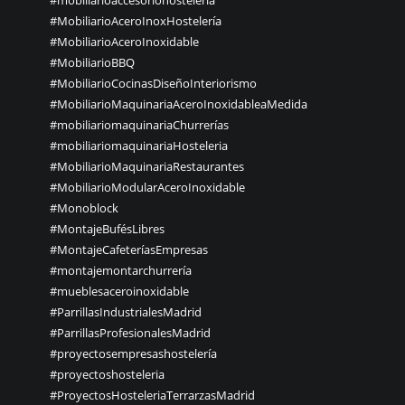
#MobiliarioAceroInoxHostelería
#MobiliarioAceroInoxidable
#MobiliarioBBQ
#MobiliarioCocinasDiseñoInteriorismo
#MobiliarioMaquinariaAceroInoxidableaMedida
#mobiliariomaquinariaChurrerías
#mobiliariomaquinariaHosteleria
#MobiliarioMaquinariaRestaurantes
#MobiliarioModularAceroInoxidable
#Monoblock
#MontajeBufésLibres
#MontajeCafeteríasEmpresas
#montajemontarchurrería
#mueblesaceroinoxidable
#ParrillasIndustrialesMadrid
#ParrillasProfesionalesMadrid
#proyectosempresashostelería
#proyectoshosteleria
#ProyectosHosteleriaTerrarzasMadrid