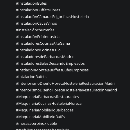
#InstalaciónBufés
#InstalaciónBuffetsLibres
#InstalaciónCámarasFrigoríficasHosteleria
#InstalaciónCavasVinos
#instalaciónchurrerías
#InstalaciónFríoIndustrial
#InstaladoresCocinasAltaGama
#InstaladoresCocinasLujo
#InstaladoresdeBarbacoasMadrid
#InstaladoresSalasDescandoEmpleados
#InstlaciónMontajeBuffetsBufesEmpresas
#IntalaciónBufets
#InteriorismoDiseñoHorecaHosteleriaRestauraciónMadri
#InteriorismoDiseñoHorecaHosteleriaRestauraciónMadrid
#MaquinariaBarbacoasRestaurantes
#MaquinariaCocinasHosteleríaHoreca
#MaquinariaMobiliarioBarbacoas
#MaquinariaMobiliarioBufés
#mesasaceroinoxidable
#mobiliarioaccesoriohosteleria