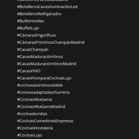
#BotellerosCavasIluminaciónLed
#BotellerosRefrigerados
#BufésHoteles
#BuffetLujo
#CámarasFrigoríficas
#CámarasFríoVinosChampánMadrid
#CavasChampán
#CavasMaduraciónVinos
#CavasMaduraciónVinosMadrid
#CavasVINO
#CavasVinosparaCocinasLujo
#cocinasaceroinoxidable
#cocinasadaptadaschurreria
#CocinasAltaGama
#CocinasAltaGamaMadrid
#cocinasbonitas
#CocinasComedoresEmpresas
#CocinasHostelería
#CocinasLujo