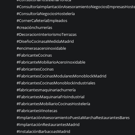
#ConsultoríaImplantaciónAsesoramientoNegociosEmpresasHoste
#ConsultoríaNegociosHostelería
#CornerCafeteríaEmpleados
#creaciónchurrerías
#DecoracionInteriorismoTerrazas
#DiseñoCocinasaMedidaMadrid
#encimerasaceroinoxidable
#FabricanteCocinas
#FabricanteMobiliarioAceroInoxidable
#FabricantesCocinas
#FabricantesCocinasModularesMonoblockMadrid
#FabricantesCocinasMonoblockIndustriales
#fabricantesmaquinariachurrería
#FabricantesMaquinariaFríoIndustrial
#FabricantesMobiliarioCocinasHostelería
#FabricantesVinotecas
#ImplantaciónAsesoramientoPuestaMarchaRestaurantesBares
#ImplantaciónRestaurantesMadrid
#InstalaciónBarbacoasMadrid