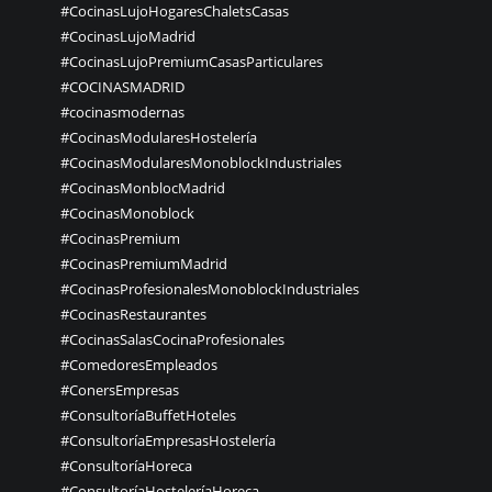
#CocinasLujoHogaresChaletsCasas
#CocinasLujoMadrid
#CocinasLujoPremiumCasasParticulares
#COCINASMADRID
#cocinasmodernas
#CocinasModularesHostelería
#CocinasModularesMonoblockIndustriales
#CocinasMonblocMadrid
#CocinasMonoblock
#CocinasPremium
#CocinasPremiumMadrid
#CocinasProfesionalesMonoblockIndustriales
#CocinasRestaurantes
#CocinasSalasCocinaProfesionales
#ComedoresEmpleados
#ConersEmpresas
#ConsultoríaBuffetHoteles
#ConsultoríaEmpresasHostelería
#ConsultoríaHoreca
#ConsultoríaHosteleríaHoreca