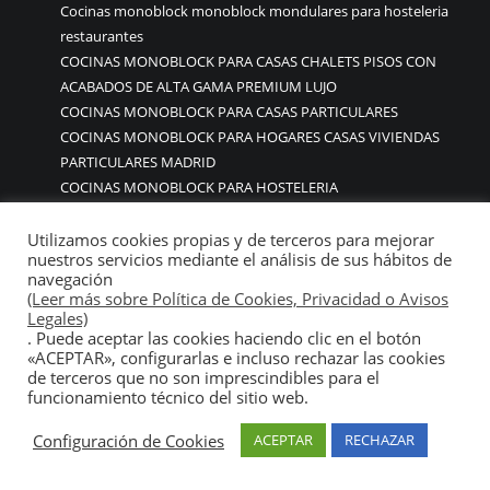
Cocinas monoblock monoblock mondulares para hosteleria
restaurantes
COCINAS MONOBLOCK PARA CASAS CHALETS PISOS CON
ACABADOS DE ALTA GAMA PREMIUM LUJO
COCINAS MONOBLOCK PARA CASAS PARTICULARES
COCINAS MONOBLOCK PARA HOGARES CASAS VIVIENDAS
PARTICULARES MADRID
COCINAS MONOBLOCK PARA HOSTELERIA
COCINAS MONOBLOCK PARA HOTELES
Cocinas monoblock personalizadas a medida
Utilizamos cookies propias y de terceros para mejorar
nuestros servicios mediante el análisis de sus hábitos de
COCINAS MONOBLOCK PROFESIONALES A MEDIDA
navegación
PERSONALIZADAS MADRID
(Leer más sobre Política de Cookies, Privacidad o Avisos
COCINAS MONOBLOCK Y BARRAS A MEDIDA RESTAURANTES
Legales)
. Puede aceptar las cookies haciendo clic en el botón
MADRIDD
«ACEPTAR», configurarlas e incluso rechazar las cookies
Cocinas para chef amateur
de terceros que no son imprescindibles para el
COCINAS PARA COMEDORES EMPRESAS
funcionamiento técnico del sitio web.
cocinas para comedores escolares
COCINAS PARA FOODTRUCKS FOOD TRUCK
Configuración de Cookies
ACEPTAR
RECHAZAR
COCINAS PARA HOSTELERÍA O PARA HOGARES
PARTICULARES