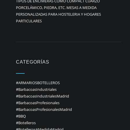
TIPOS DE ENCIMERAS COMO COMPACT CUARZO
PORCELÁMICO, PIEDRA, ETC. MESAS A MEDIDA
PERSONALIZADAS PARA HOSTELERIA Y HOGARES
PARTICULARES
CATEGORÍAS
#ARMARIOSBOTELLEROS
#BarbacoasIndustriales
#BarbacoasIndustrialesMadrid
#BarbacoasProfesionales
#BarbacoasProfesionalesMadrid
#BBQ
#Botelleros
#BotellerosAMedidaMadrid