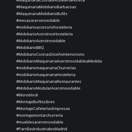
#MaquinariaMobiliarioBarbacoas
#MaquinariaMobiliarioBufés
#mesasaceroinoxidable
#mobiliarioaccesoriohosteleria
#MobiliarioAceroInoxHostelería
#MobiliarioAceroInoxidable
#MobiliarioBBQ
#MobiliarioCocinasDiseñoInteriorismo
#MobiliarioMaquinariaAceroInoxidableaMedida
#mobiliariomaquinariaChurrerías
#mobiliariomaquinariaHosteleria
#MobiliarioMaquinariaRestaurantes
#MobiliarioModularAceroInoxidable
#Monoblock
#MontajeBufésLibres
#MontajeCafeteríasEmpresas
#montajemontarchurrería
#mueblesaceroinoxidable
#ParrillasIndustrialesMadrid