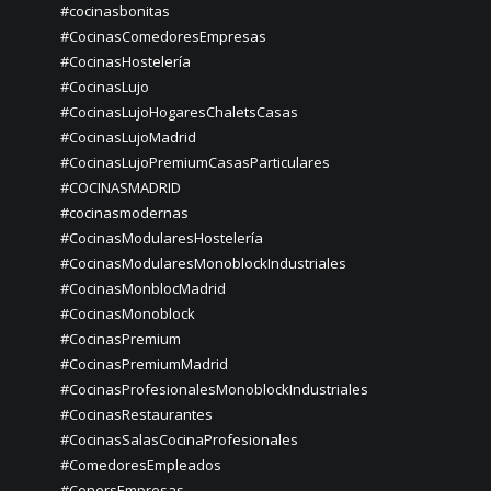
#cocinasbonitas
#CocinasComedoresEmpresas
#CocinasHostelería
#CocinasLujo
#CocinasLujoHogaresChaletsCasas
#CocinasLujoMadrid
#CocinasLujoPremiumCasasParticulares
#COCINASMADRID
#cocinasmodernas
#CocinasModularesHostelería
#CocinasModularesMonoblockIndustriales
#CocinasMonblocMadrid
#CocinasMonoblock
#CocinasPremium
#CocinasPremiumMadrid
#CocinasProfesionalesMonoblockIndustriales
#CocinasRestaurantes
#CocinasSalasCocinaProfesionales
#ComedoresEmpleados
#ConersEmpresas