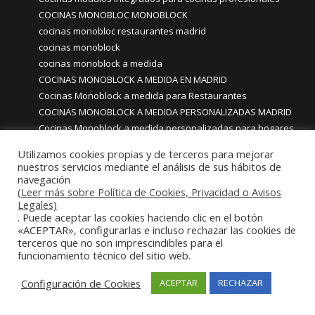
COCINAS MONOBLOC MONOBLOCK
cocinas monobloc restaurantes madrid
cocinas monoblock
cocinas monoblock a medida
COCINAS MONOBLOCK A MEDIDA EN MADRID
Cocinas Monoblock a medida para Restaurantes
COCINAS MONOBLOCK A MEDIDA PERSONALIZADAS MADRID
Cocinas Monoblock a medida personalizadas para hogares
particulares casas chalets
Utilizamos cookies propias y de terceros para mejorar
cocinas monoblock con iluminación led
nuestros servicios mediante el análisis de sus hábitos de
cocinas Monoblock de lujo
navegación
(Leer más sobre Política de Cookies, Privacidad o Avisos
COCINAS MONOBLOCK EN MADRID
Legales)
Cocinas Monoblock hosteleria
. Puede aceptar las cookies haciendo clic en el botón
COCINAS MONOBLOCK INDUSTRIALES PROFESIONALES CON
«ACEPTAR», configurarlas e incluso rechazar las cookies de
MOBILIARIO Y MAQUINARIA EN ACERO INOXIDABLE
terceros que no son imprescindibles para el
funcionamiento técnico del sitio web.
COCINAS MONOBLOCK MADRID
Cocinas monoblock monobloc a medida personalizadas
Configuración de Cookies
ACEPTAR
RECHAZAR
para particulares
COCINAS MONOBLOCK MONOBLOC A MEDIDA