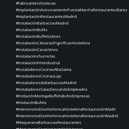
#FabricantesVinotecas
#ImplantaciónAsesoramientoPuestaMarchaRestaurantesBares
#ImplantaciónRestaurantesMadrid
#InstalaciónBarbacoasMadrid
#InstalaciónBufés
#InstalaciónBuffetsLibres
#InstalaciónCámarasFrigoríficasHosteleria
#InstalaciónCavasVinos
#instalaciónchurrerías
#InstalaciónFríoIndustrial
#InstaladoresCocinasAltaGama
#InstaladoresCocinasLujo
#InstaladoresdeBarbacoasMadrid
#InstaladoresSalasDescandoEmpleados
#InstlaciónMontajeBuffetsBufesEmpresas
#IntalaciónBufets
#InteriorismoDiseñoHorecaHosteleriaRestauraciónMadri
#InteriorismoDiseñoHorecaHosteleriaRestauraciónMadrid
#MaquinariaBarbacoasRestaurantes
#MaquinariaCocinasHosteleríaHoreca