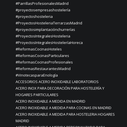
#ParrillasProfesionalesMadrid
#proyectosempresashostelería
#proyectoshosteleria
#ProyectosHosteleriaTerrarzasMadrid
#proyectosimplantaciónchurrerías
#ProyectosIntegralesHosteleria
#ProyectosIntegralesHosteleríaHoreca
#ReformasCocinasHoteles
#ReformasCocinasParticulares
#ReformasCocinasProfesionales
#ReformasRestaurantesMadrid
#VinotecasparaEnología
ACCESORIOS ACERO INOXIDABLE LABORATORIOS
ACERO INOX PARA DECORACIÓN PARA HOSTELERÍA Y
HOGARES PARTICULARES
ACERO INOXIDABLE A MEDIDA EN MADRID
ACERO INOXIDABLE A MEDIDA PARA COCINAS EN MADRID
ACERO INOXIDABLE A MEDIDA PARA HOSTELERIA HOGARES
MADRID