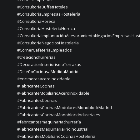
#ConsultoríaBuffetHoteles
#ConsultoríaEmpresasHostelería
#ConsultoríaHoreca
#ConsultoríaHosteleríaHoreca
#ConsultoríaImplantaciónAsesoramientoNegociosEmpresasHost
#ConsultoríaNegociosHostelería
#CornerCafeteríaEmpleados
#creaciónchurrerías
#DecoracionInteriorismoTerrazas
#DiseñoCocinasaMedidaMadrid
#encimerasaceroinoxidable
#FabricanteCocinas
#FabricanteMobiliarioAceroInoxidable
#FabricantesCocinas
#FabricantesCocinasModularesMonoblockMadrid
#FabricantesCocinasMonoblockIndustriales
#fabricantesmaquinariachurrería
#FabricantesMaquinariaFríoIndustrial
#FabricantesMobiliarioCocinasHostelería