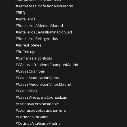
#BarbacoasProfesionalesMadrid
#BBQ
#Botelleros
#BotellerosAMedidaMadrid
#BotellerosCavasIluminaciónLed
#BotellerosRefrigerados
#BufésHoteles
#BuffetLujo
#CámarasFrigoríficas
#CámarasFríoVinosChampánMadrid
#CavasChampán
#CavasMaduraciónVinos
#CavasMaduraciónVinosMadrid
#CavasVINO
#CavasVinosparaCocinasLujo
#cocinasaceroinoxidable
#cocinasadaptadaschurreria
#CocinasAltaGama
#CocinasAltaGamaMadrid