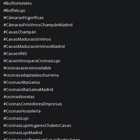
#BufésHoteles
#BuffetLujo
#CámarasFrigoríficas
#CámarasFríoVinosChampánMadrid
#CavasChampán
#CavasMaduraciónVinos
#CavasMaduraciónVinosMadrid
#CavasVINO
#CavasVinosparaCocinasLujo
#cocinasaceroinoxidable
#cocinasadaptadaschurreria
#CocinasAltaGama
#CocinasAltaGamaMadrid
#cocinasbonitas
#CocinasComedoresEmpresas
#CocinasHostelería
#CocinasLujo
#CocinasLujoHogaresChaletsCasas
#CocinasLujoMadrid
#CocinasLujoPremiumCasasParticulares