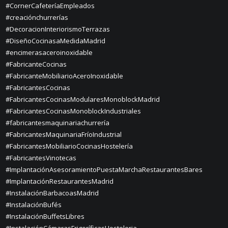
#CornerCafeteríaEmpleados
#creaciónchurrerías
#DecoracionInteriorismoTerrazas
#DiseñoCocinasaMedidaMadrid
#encimerasaceroinoxidable
#FabricanteCocinas
#FabricanteMobiliarioAceroInoxidable
#FabricantesCocinas
#FabricantesCocinasModularesMonoblockMadrid
#FabricantesCocinasMonoblockIndustriales
#fabricantesmaquinariachurrería
#FabricantesMaquinariaFríoIndustrial
#FabricantesMobiliarioCocinasHostelería
#FabricantesVinotecas
#ImplantaciónAsesoramientoPuestaMarchaRestaurantesBares
#ImplantaciónRestaurantesMadrid
#InstalaciónBarbacoasMadrid
#InstalaciónBufés
#InstalaciónBuffetsLibres