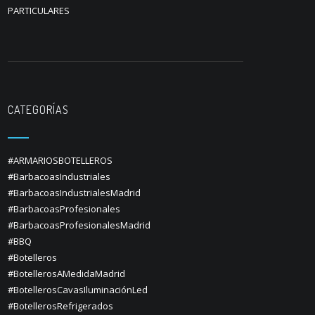
PARTICULARES
CATEGORÍAS
#ARMARIOSBOTELLEROS
#BarbacoasIndustriales
#BarbacoasIndustrialesMadrid
#BarbacoasProfesionales
#BarbacoasProfesionalesMadrid
#BBQ
#Botelleros
#BotellerosAMedidaMadrid
#BotellerosCavasIluminaciónLed
#BotellerosRefrigerados