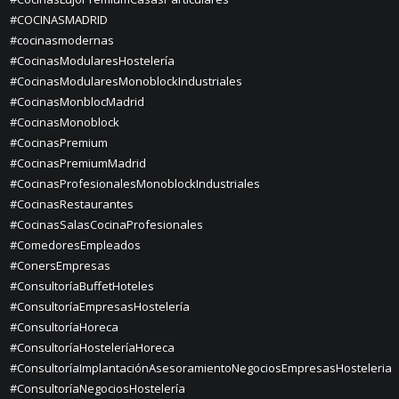
#COCINASMADRID
#cocinasmodernas
#CocinasModularesHostelería
#CocinasModularesMonoblockIndustriales
#CocinasMonblocMadrid
#CocinasMonoblock
#CocinasPremium
#CocinasPremiumMadrid
#CocinasProfesionalesMonoblockIndustriales
#CocinasRestaurantes
#CocinasSalasCocinaProfesionales
#ComedoresEmpleados
#ConersEmpresas
#ConsultoríaBuffetHoteles
#ConsultoríaEmpresasHostelería
#ConsultoríaHoreca
#ConsultoríaHosteleríaHoreca
#ConsultoríaImplantaciónAsesoramientoNegociosEmpresasHosteleria
#ConsultoríaNegociosHostelería