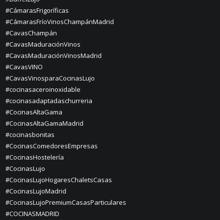
#CámarasFrigoríficas
#CámarasFríoVinosChampánMadrid
#CavasChampán
#CavasMaduraciónVinos
#CavasMaduraciónVinosMadrid
#CavasVINO
#CavasVinosparaCocinasLujo
#cocinasaceroinoxidable
#cocinasadaptadaschurreria
#CocinasAltaGama
#CocinasAltaGamaMadrid
#cocinasbonitas
#CocinasComedoresEmpresas
#CocinasHostelería
#CocinasLujo
#CocinasLujoHogaresChaletsCasas
#CocinasLujoMadrid
#CocinasLujoPremiumCasasParticulares
#COCINASMADRID