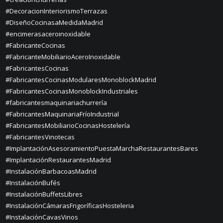
#DecoracionInteriorismoTerrazas
#DiseñoCocinasaMedidaMadrid
#encimerasaceroinoxidable
#FabricanteCocinas
#FabricanteMobiliarioAceroInoxidable
#FabricantesCocinas
#FabricantesCocinasModularesMonoblockMadrid
#FabricantesCocinasMonoblockIndustriales
#fabricantesmaquinariachurrería
#FabricantesMaquinariaFríoIndustrial
#FabricantesMobiliarioCocinasHostelería
#FabricantesVinotecas
#ImplantaciónAsesoramientoPuestaMarchaRestaurantesBares
#ImplantaciónRestaurantesMadrid
#InstalaciónBarbacoasMadrid
#InstalaciónBufés
#InstalaciónBuffetsLibres
#InstalaciónCámarasFrigoríficasHosteleria
#InstalaciónCavasVinos