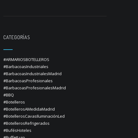
CATEGORÍAS
#ARMARIOSBOTELLEROS
#BarbacoasIndustriales
#BarbacoasIndustrialesMadrid
#BarbacoasProfesionales
#BarbacoasProfesionalesMadrid
#BBQ
#Botelleros
#BotellerosAMedidaMadrid
#BotellerosCavasIluminaciónLed
#BotellerosRefrigerados
#BufésHoteles
#BuffetLujo