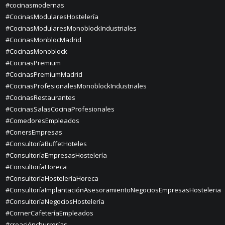
#cocinasmodernas
#CocinasModularesHostelería
#CocinasModularesMonoblockIndustriales
#CocinasMonblocMadrid
#CocinasMonoblock
#CocinasPremium
#CocinasPremiumMadrid
#CocinasProfesionalesMonoblockIndustriales
#CocinasRestaurantes
#CocinasSalasCocinaProfesionales
#ComedoresEmpleados
#ConersEmpresas
#ConsultoríaBuffetHoteles
#ConsultoríaEmpresasHostelería
#ConsultoríaHoreca
#ConsultoríaHosteleríaHoreca
#ConsultoríaImplantaciónAsesoramientoNegociosEmpresasHosteleria
#ConsultoríaNegociosHostelería
#CornerCafeteríaEmpleados
#creaciónchurrerías