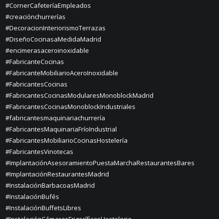
#CornerCafeteríaEmpleados
#creaciónchurrerías
#DecoracionInteriorismoTerrazas
#DiseñoCocinasaMedidaMadrid
#encimerasaceroinoxidable
#FabricanteCocinas
#FabricanteMobiliarioAceroInoxidable
#FabricantesCocinas
#FabricantesCocinasModularesMonoblockMadrid
#FabricantesCocinasMonoblockIndustriales
#fabricantesmaquinariachurrería
#FabricantesMaquinariaFríoIndustrial
#FabricantesMobiliarioCocinasHostelería
#FabricantesVinotecas
#ImplantaciónAsesoramientoPuestaMarchaRestaurantesBares
#ImplantaciónRestaurantesMadrid
#InstalaciónBarbacoasMadrid
#InstalaciónBufés
#InstalaciónBuffetsLibres