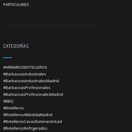
PARTICULARES
CATEGORÍAS
#ARMARIOSBOTELLEROS
#BarbacoasIndustriales
#BarbacoasIndustrialesMadrid
#BarbacoasProfesionales
#BarbacoasProfesionalesMadrid
#BBQ
#Botelleros
#BotellerosAMedidaMadrid
#BotellerosCavasIluminaciónLed
#BotellerosRefrigerados