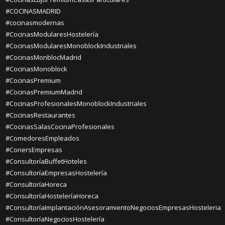
#COCINASMADRID
#cocinasmodernas
#CocinasModularesHostelería
#CocinasModularesMonoblockIndustriales
#CocinasMonblocMadrid
#CocinasMonoblock
#CocinasPremium
#CocinasPremiumMadrid
#CocinasProfesionalesMonoblockIndustriales
#CocinasRestaurantes
#CocinasSalasCocinaProfesionales
#ComedoresEmpleados
#ConersEmpresas
#ConsultoríaBuffetHoteles
#ConsultoríaEmpresasHostelería
#ConsultoríaHoreca
#ConsultoríaHosteleríaHoreca
#ConsultoríaImplantaciónAsesoramientoNegociosEmpresasHosteleria
#ConsultoríaNegociosHostelería