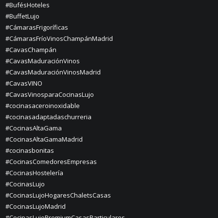
#BufésHoteles
#BuffetLujo
#CámarasFrigoríficas
#CámarasFríoVinosChampánMadrid
#CavasChampán
#CavasMaduraciónVinos
#CavasMaduraciónVinosMadrid
#CavasVINO
#CavasVinosparaCocinasLujo
#cocinasaceroinoxidable
#cocinasadaptadaschurreria
#CocinasAltaGama
#CocinasAltaGamaMadrid
#cocinasbonitas
#CocinasComedoresEmpresas
#CocinasHostelería
#CocinasLujo
#CocinasLujoHogaresChaletsCasas
#CocinasLujoMadrid
#CocinasLujoPremiumCasasParticulares