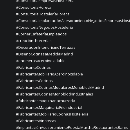
#ConsultoríaEmpresasHostelería
#ConsultoríaHoreca
#ConsultoríaHosteleríaHoreca
#ConsultoríaImplantaciónAsesoramientoNegociosEmpresasHost
#ConsultoríaNegociosHostelería
#CornerCafeteríaEmpleados
#creaciónchurrerías
#DecoracionInteriorismoTerrazas
#DiseñoCocinasaMedidaMadrid
#encimerasaceroinoxidable
#FabricanteCocinas
#FabricanteMobiliarioAceroInoxidable
#FabricantesCocinas
#FabricantesCocinasModularesMonoblockMadrid
#FabricantesCocinasMonoblockIndustriales
#fabricantesmaquinariachurrería
#FabricantesMaquinariaFríoIndustrial
#FabricantesMobiliarioCocinasHostelería
#FabricantesVinotecas
#ImplantaciónAsesoramientoPuestaMarchaRestaurantesBares