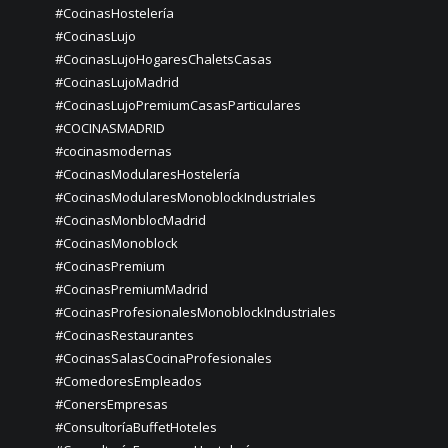
#CocinasHostelería
#CocinasLujo
#CocinasLujoHogaresChaletsCasas
#CocinasLujoMadrid
#CocinasLujoPremiumCasasParticulares
#COCINASMADRID
#cocinasmodernas
#CocinasModularesHostelería
#CocinasModularesMonoblockIndustriales
#CocinasMonblocMadrid
#CocinasMonoblock
#CocinasPremium
#CocinasPremiumMadrid
#CocinasProfesionalesMonoblockIndustriales
#CocinasRestaurantes
#CocinasSalasCocinaProfesionales
#ComedoresEmpleados
#ConersEmpresas
#ConsultoríaBuffetHoteles