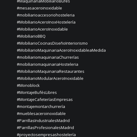
#MaquinariaMobiliarioBufés
#mesasaceroinoxidable
#mobiliarioaccesoriohosteleria
#MobiliarioAceroInoxHostelería
#MobiliarioAceroInoxidable
#MobiliarioBBQ
#MobiliarioCocinasDiseñoInteriorismo
#MobiliarioMaquinariaAceroInoxidableaMedida
#mobiliariomaquinariaChurrerías
#mobiliariomaquinariaHosteleria
#MobiliarioMaquinariaRestaurantes
#MobiliarioModularAceroInoxidable
#Monoblock
#MontajeBufésLibres
#MontajeCafeteríasEmpresas
#montajemontarchurrería
#mueblesaceroinoxidable
#ParrillasIndustrialesMadrid
#ParrillasProfesionalesMadrid
#proyectosempresashostelería