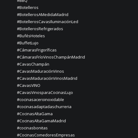
#BBQ
#Botelleros
#BotellerosAMedidaMadrid
#BotellerosCavasIluminaciónLed
#BotellerosRefrigerados
#BufésHoteles
#BuffetLujo
#CámarasFrigoríficas
#CámarasFríoVinosChampánMadrid
#CavasChampán
#CavasMaduraciónVinos
#CavasMaduraciónVinosMadrid
#CavasVINO
#CavasVinosparaCocinasLujo
#cocinasaceroinoxidable
#cocinasadaptadaschurreria
#CocinasAltaGama
#CocinasAltaGamaMadrid
#cocinasbonitas
#CocinasComedoresEmpresas