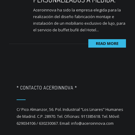
Aceroinnova ha sido la empresa elegida para la
realización del diseño fabricación montaje e
instalación de un mobiliario exclusivo de lujo, para
el servicio de buffet bufé del Hotel...
READ MORE
* CONTACTO ACEROINNOVA *
C/ Pico Almanzor, 56. Pol. Industrial “Los Linares” Humanes
de Madrid. C.P. 28970. Tel. Oficinas: 911385618. Tel. Móvil:
629034106 / 630230067. Email: info@aceroinnova.com