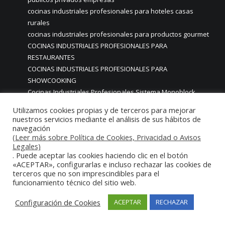
cocinas industriales profesionales para hoteles casas
rurales
cocinas industriales profesionales para productos gourmet
COCINAS INDUSTRIALES PROFESIONALES PARA
RESTAURANTES
COCINAS INDUSTRIALES PROFESIONALES PARA
SHOWCOOKING
Cocinas Industriales Profesionales Sistema Monoblock
Monobloc para Comedores públicos privados empresas
Utilizamos cookies propias y de terceros para mejorar
COCINAS INDUSTRIALES RESTAURANTES MADRID
nuestros servicios mediante el análisis de sus hábitos de
cocinas industriales sistema monoblock madrid
navegación
(Leer más sobre Política de Cookies, Privacidad o Avisos
COCINAS INDUSTRIALES Y MOBILIARIO EN ACERO INOXIDABLE
Legales)
ADAPTADO PARA USO EN HOGARES
. Puede aceptar las cookies haciendo clic en el botón
COCINAS INTEGRALES DE ACERO INOXIDABLE. SALAS DE
«ACEPTAR», configurarlas e incluso rechazar las cookies de
COCINADO MODULARES ACERO INOX
terceros que no son imprescindibles para el
funcionamiento técnico del sitio web.
COCINAS INTEGRALES EN ACERO INOXIDABLE
COCINAS INTEGRALES HOSTELERIA HORECA MADRID
Configuración de Cookies
ACEPTAR
RECHAZAR
COCINAS INTEGRALES HOSTELERÍA MADRID
COCINAS INTEGRALES INDUSTRIALES PROFFESIONALES