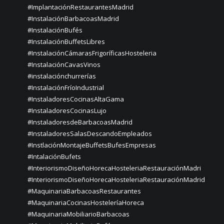
#ImplantaciónRestaurantesMadrid
#InstalaciónBarbacoasMadrid
#InstalaciónBufés
#InstalaciónBuffetsLibres
#InstalaciónCámarasFrigoríficasHosteleria
#InstalaciónCavasVinos
#instalaciónchurrerías
#InstalaciónFríoIndustrial
#InstaladoresCocinasAltaGama
#InstaladoresCocinasLujo
#InstaladoresdeBarbacoasMadrid
#InstaladoresSalasDescandoEmpleados
#InstlaciónMontajeBuffetsBufesEmpresas
#IntalaciónBufets
#InteriorismoDiseñoHorecaHosteleriaRestauraciónMadri
#InteriorismoDiseñoHorecaHosteleriaRestauraciónMadrid
#MaquinariaBarbacoasRestaurantes
#MaquinariaCocinasHosteleríaHoreca
#MaquinariaMobiliarioBarbacoas