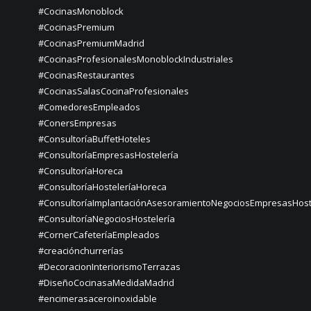
#CocinasMonoblock
#CocinasPremium
#CocinasPremiumMadrid
#CocinasProfesionalesMonoblockIndustriales
#CocinasRestaurantes
#CocinasSalasCocinaProfesionales
#ComedoresEmpleados
#ConersEmpresas
#ConsultoríaBuffetHoteles
#ConsultoríaEmpresasHostelería
#ConsultoríaHoreca
#ConsultoríaHosteleríaHoreca
#ConsultoríaImplantaciónAsesoramientoNegociosEmpresasHost
#ConsultoríaNegociosHostelería
#CornerCafeteríaEmpleados
#creaciónchurrerías
#DecoracionInteriorismoTerrazas
#DiseñoCocinasaMedidaMadrid
#encimerasaceroinoxidable