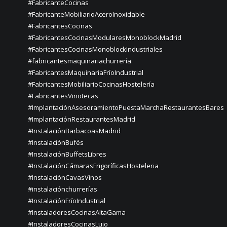
#FabricanteCocinas
#FabricanteMobiliarioAceroInoxidable
#FabricantesCocinas
#FabricantesCocinasModularesMonoblockMadrid
#FabricantesCocinasMonoblockIndustriales
#fabricantesmaquinariachurrería
#FabricantesMaquinariaFríoIndustrial
#FabricantesMobiliarioCocinasHostelería
#FabricantesVinotecas
#ImplantaciónAsesoramientoPuestaMarchaRestaurantesBares
#ImplantaciónRestaurantesMadrid
#InstalaciónBarbacoasMadrid
#InstalaciónBufés
#InstalaciónBuffetsLibres
#InstalaciónCámarasFrigoríficasHosteleria
#InstalaciónCavasVinos
#instalaciónchurrerías
#InstalaciónFríoIndustrial
#InstaladoresCocinasAltaGama
#InstaladoresCocinasLujo