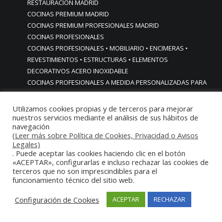
RESTAURACIÓN MADRID
COCINAS PREMIUM MADRID
COCINAS PREMIUM PROFESIONALES MADRID
COCINAS PROFESIONALES
COCINAS PROFESIONALES • MOBILIARIO • ENCIMERAS •
REVESTIMIENTOS • ESTRUCTURAS • ELEMENTOS
DECORATIVOS ACERO INOXIDABLE
COCINAS PROFESIONALES A MEDIDA PERSONALIZADAS PARA
PARTICULARES
COCINAS PROFESIONALES ACERO INOXIDABLE
Utilizamos cookies propias y de terceros para mejorar
COCINAS PROFESIONALES HORECA
nuestros servicios mediante el análisis de sus hábitos de
navegación
COCINAS PROFESIONALES HOSTELERÍA MADRID
(Leer más sobre Política de Cookies, Privacidad o Avisos
Cocinas profesionales industriales monoblock a medida
Legales)
personalizadas
. Puede aceptar las cookies haciendo clic en el botón
«ACEPTAR», configurarlas e incluso rechazar las cookies de
Cocinas profesionales industriales monoblock a medida
terceros que no son imprescindibles para el
personalizadasCocinas profesionales industriales
funcionamiento técnico del sitio web.
monoblock a medida personalizadas
cocinas profesionales industriales para casas chalets
Configuración de Cookies
ACEPTAR
RECHAZAR
particulares urbanizaciones lujo madrid reformas cocinas
COCINAS PROFESIONALES INDUSTRIALES PARA HOGARES