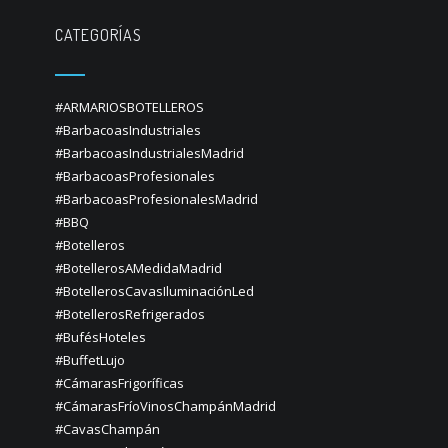
CATEGORÍAS
#ARMARIOSBOTELLEROS
#BarbacoasIndustriales
#BarbacoasIndustrialesMadrid
#BarbacoasProfesionales
#BarbacoasProfesionalesMadrid
#BBQ
#Botelleros
#BotellerosAMedidaMadrid
#BotellerosCavasIluminaciónLed
#BotellerosRefrigerados
#BufésHoteles
#BuffetLujo
#CámarasFrigoríficas
#CámarasFríoVinosChampánMadrid
#CavasChampán