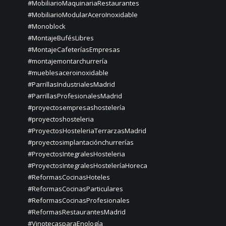
#MobiliarioMaquinariaRestaurantes
#MobiliarioModularAceroInoxidable
#Monoblock
#MontajeBufésLibres
#MontajeCafeteríasEmpresas
#montajemontarchurrería
#mueblesaceroinoxidable
#ParrillasIndustrialesMadrid
#ParrillasProfesionalesMadrid
#proyectosempresashostelería
#proyectoshosteleria
#ProyectosHosteleriaTerrarzasMadrid
#proyectosimplantaciónchurrerías
#ProyectosIntegralesHosteleria
#ProyectosIntegralesHosteleríaHoreca
#ReformasCocinasHoteles
#ReformasCocinasParticulares
#ReformasCocinasProfesionales
#ReformasRestaurantesMadrid
#VinotecasparaEnología