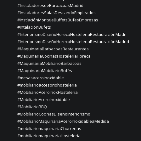
#InstaladoresdeBarbacoasMadrid
#InstaladoresSalasDescandoEmpleados
#InstlaciónMontajeBuffetsBufesEmpresas
#IntalaciónBufets
#InteriorismoDiseñoHorecaHosteleriaRestauraciónMadri
#InteriorismoDiseñoHorecaHosteleriaRestauraciónMadrid
#MaquinariaBarbacoasRestaurantes
#MaquinariaCocinasHosteleríaHoreca
#MaquinariaMobiliarioBarbacoas
#MaquinariaMobiliarioBufés
#mesasaceroinoxidable
#mobiliarioaccesoriohosteleria
#MobiliarioAceroInoxHostelería
#MobiliarioAceroInoxidable
#MobiliarioBBQ
#MobiliarioCocinasDiseñoInteriorismo
#MobiliarioMaquinariaAceroInoxidableaMedida
#mobiliariomaquinariaChurrerías
#mobiliariomaquinariaHosteleria