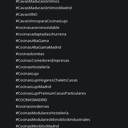
#CavasMaduraciónVinos
#CavasMaduraciónVinosMadrid
#CavasVINO
#CavasVinosparaCocinasLujo
#cocinasaceroinoxidable
#cocinasadaptadaschurreria
#CocinasAltaGama
#CocinasAltaGamaMadrid
#cocinasbonitas
#CocinasComedoresEmpresas
#CocinasHostelería
#CocinasLujo
#CocinasLujoHogaresChaletsCasas
#CocinasLujoMadrid
#CocinasLujoPremiumCasasParticulares
#COCINASMADRID
#cocinasmodernas
#CocinasModularesHostelería
#CocinasModularesMonoblockIndustriales
#CocinasMonblocMadrid