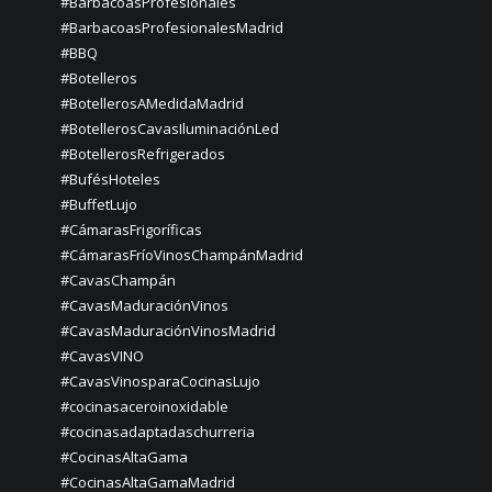
#BarbacoasProfesionales
#BarbacoasProfesionalesMadrid
#BBQ
#Botelleros
#BotellerosAMedidaMadrid
#BotellerosCavasIluminaciónLed
#BotellerosRefrigerados
#BufésHoteles
#BuffetLujo
#CámarasFrigoríficas
#CámarasFríoVinosChampánMadrid
#CavasChampán
#CavasMaduraciónVinos
#CavasMaduraciónVinosMadrid
#CavasVINO
#CavasVinosparaCocinasLujo
#cocinasaceroinoxidable
#cocinasadaptadaschurreria
#CocinasAltaGama
#CocinasAltaGamaMadrid