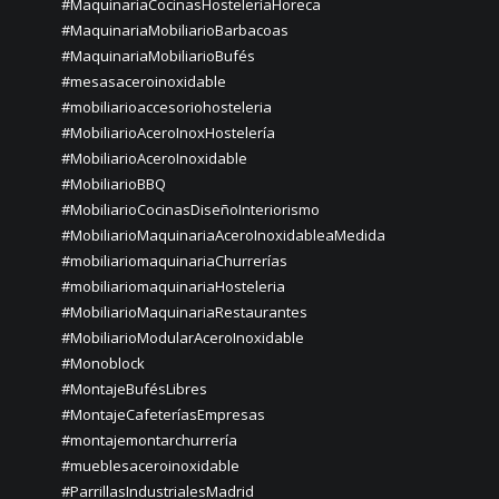
#MaquinariaCocinasHosteleríaHoreca
#MaquinariaMobiliarioBarbacoas
#MaquinariaMobiliarioBufés
#mesasaceroinoxidable
#mobiliarioaccesoriohosteleria
#MobiliarioAceroInoxHostelería
#MobiliarioAceroInoxidable
#MobiliarioBBQ
#MobiliarioCocinasDiseñoInteriorismo
#MobiliarioMaquinariaAceroInoxidableaMedida
#mobiliariomaquinariaChurrerías
#mobiliariomaquinariaHosteleria
#MobiliarioMaquinariaRestaurantes
#MobiliarioModularAceroInoxidable
#Monoblock
#MontajeBufésLibres
#MontajeCafeteríasEmpresas
#montajemontarchurrería
#mueblesaceroinoxidable
#ParrillasIndustrialesMadrid