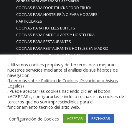
cocinas para comedores escolares
COCINAS PARA FOODTRUCKS FOOD TRUCK
COCINAS PARA HOSTELERÍA O PARA HOGARES
PARTICULARES
COCINAS PARA HOTELES BUFFETS
COCINAS PARA PARTICULARES Y HOSTELERIA
COCINAS PARA RESTAURANTES
COCINAS PARA RESTAURANTES HOTELES EN MADRID
COCINAS PARA SERVICIO DOMESTICO
COCINAS PARA TERRAZAS EN MADRID ESPAÑA
Utilizamos cookies propias y de terceros para mejorar
COCINAS PREMIUM GAMA ALTA EN MADRID
nuestros servicios mediante el análisis de sus hábitos de
navegación
COCINAS PREMIUM LUJO PARA RESTAURANTES
(Leer más sobre Política de Cookies, Privacidad o Avisos
RESTAURACIÓN MADRID
Legales)
COCINAS PREMIUM MADRID
. Puede aceptar las cookies haciendo clic en el botón
COCINAS PREMIUM PROFESIONALES MADRID
«ACEPTAR», configurarlas e incluso rechazar las cookies de
terceros que no son imprescindibles para el
COCINAS PROFESIONALES
funcionamiento técnico del sitio web.
COCINAS PROFESIONALES • MOBILIARIO • ENCIMERAS •
REVESTIMIENTOS • ESTRUCTURAS • ELEMENTOS
Configuración de Cookies
ACEPTAR
RECHAZAR
DECORATIVOS ACERO INOXIDABLE
COCINAS PROFESIONALES A MEDIDA PERSONALIZADAS PARA