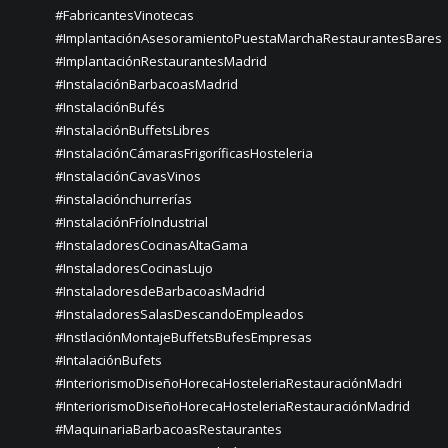
#FabricantesVinotecas
#ImplantaciónAsesoramientoPuestaMarchaRestaurantesBares
#ImplantaciónRestaurantesMadrid
#InstalaciónBarbacoasMadrid
#InstalaciónBufés
#InstalaciónBuffetsLibres
#InstalaciónCámarasFrigoríficasHosteleria
#InstalaciónCavasVinos
#instalaciónchurrerías
#InstalaciónFríoIndustrial
#InstaladoresCocinasAltaGama
#InstaladoresCocinasLujo
#InstaladoresdeBarbacoasMadrid
#InstaladoresSalasDescandoEmpleados
#InstlaciónMontajeBuffetsBufesEmpresas
#IntalaciónBufets
#InteriorismoDiseñoHorecaHosteleriaRestauraciónMadri
#InteriorismoDiseñoHorecaHosteleriaRestauraciónMadrid
#MaquinariaBarbacoasRestaurantes