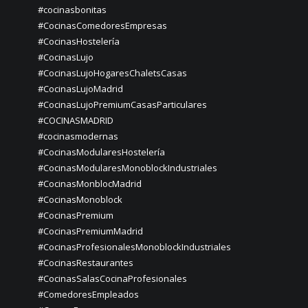
#cocinasbonitas
#CocinasComedoresEmpresas
#CocinasHostelería
#CocinasLujo
#CocinasLujoHogaresChaletsCasas
#CocinasLujoMadrid
#CocinasLujoPremiumCasasParticulares
#COCINASMADRID
#cocinasmodernas
#CocinasModularesHostelería
#CocinasModularesMonoblockIndustriales
#CocinasMonblocMadrid
#CocinasMonoblock
#CocinasPremium
#CocinasPremiumMadrid
#CocinasProfesionalesMonoblockIndustriales
#CocinasRestaurantes
#CocinasSalasCocinaProfesionales
#ComedoresEmpleados