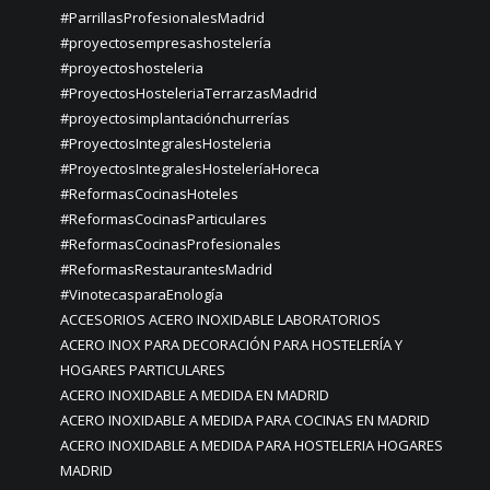
#ParrillasProfesionalesMadrid
#proyectosempresashostelería
#proyectoshosteleria
#ProyectosHosteleriaTerrarzasMadrid
#proyectosimplantaciónchurrerías
#ProyectosIntegralesHosteleria
#ProyectosIntegralesHosteleríaHoreca
#ReformasCocinasHoteles
#ReformasCocinasParticulares
#ReformasCocinasProfesionales
#ReformasRestaurantesMadrid
#VinotecasparaEnología
ACCESORIOS ACERO INOXIDABLE LABORATORIOS
ACERO INOX PARA DECORACIÓN PARA HOSTELERÍA Y
HOGARES PARTICULARES
ACERO INOXIDABLE A MEDIDA EN MADRID
ACERO INOXIDABLE A MEDIDA PARA COCINAS EN MADRID
ACERO INOXIDABLE A MEDIDA PARA HOSTELERIA HOGARES
MADRID