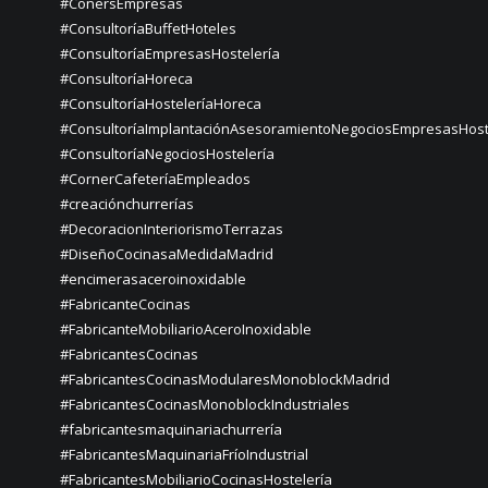
#ConersEmpresas
#ConsultoríaBuffetHoteles
#ConsultoríaEmpresasHostelería
#ConsultoríaHoreca
#ConsultoríaHosteleríaHoreca
#ConsultoríaImplantaciónAsesoramientoNegociosEmpresasHost
#ConsultoríaNegociosHostelería
#CornerCafeteríaEmpleados
#creaciónchurrerías
#DecoracionInteriorismoTerrazas
#DiseñoCocinasaMedidaMadrid
#encimerasaceroinoxidable
#FabricanteCocinas
#FabricanteMobiliarioAceroInoxidable
#FabricantesCocinas
#FabricantesCocinasModularesMonoblockMadrid
#FabricantesCocinasMonoblockIndustriales
#fabricantesmaquinariachurrería
#FabricantesMaquinariaFríoIndustrial
#FabricantesMobiliarioCocinasHostelería