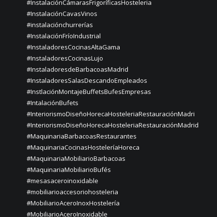
#InstalaciónCámarasFrigoríficasHosteleria
#InstalaciónCavasVinos
#instalaciónchurrerías
#InstalaciónFríoIndustrial
#InstaladoresCocinasAltaGama
#InstaladoresCocinasLujo
#InstaladoresdeBarbacoasMadrid
#InstaladoresSalasDescandoEmpleados
#InstlaciónMontajeBuffetsBufesEmpresas
#IntalaciónBufets
#InteriorismoDiseñoHorecaHosteleriaRestauraciónMadri
#InteriorismoDiseñoHorecaHosteleriaRestauraciónMadrid
#MaquinariaBarbacoasRestaurantes
#MaquinariaCocinasHosteleríaHoreca
#MaquinariaMobiliarioBarbacoas
#MaquinariaMobiliarioBufés
#mesasaceroinoxidable
#mobiliarioaccesoriohosteleria
#MobiliarioAceroInoxHostelería
#MobiliarioAceroInoxidable