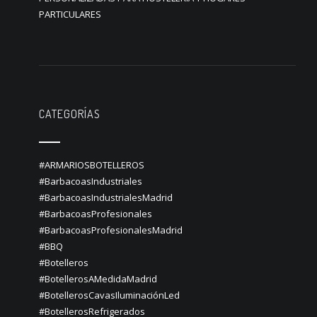
PARTICULARES
CATEGORÍAS
#ARMARIOSBOTELLEROS
#BarbacoasIndustriales
#BarbacoasIndustrialesMadrid
#BarbacoasProfesionales
#BarbacoasProfesionalesMadrid
#BBQ
#Botelleros
#BotellerosAMedidaMadrid
#BotellerosCavasIluminaciónLed
#BotellerosRefrigerados