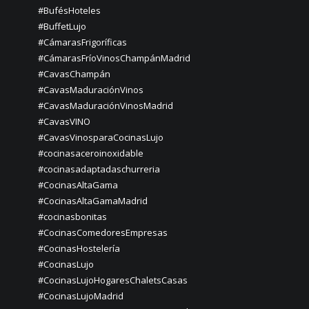
#BufésHoteles
#BuffetLujo
#CámarasFrigoríficas
#CámarasFríoVinosChampánMadrid
#CavasChampán
#CavasMaduraciónVinos
#CavasMaduraciónVinosMadrid
#CavasVINO
#CavasVinosparaCocinasLujo
#cocinasaceroinoxidable
#cocinasadaptadaschurreria
#CocinasAltaGama
#CocinasAltaGamaMadrid
#cocinasbonitas
#CocinasComedoresEmpresas
#CocinasHostelería
#CocinasLujo
#CocinasLujoHogaresChaletsCasas
#CocinasLujoMadrid