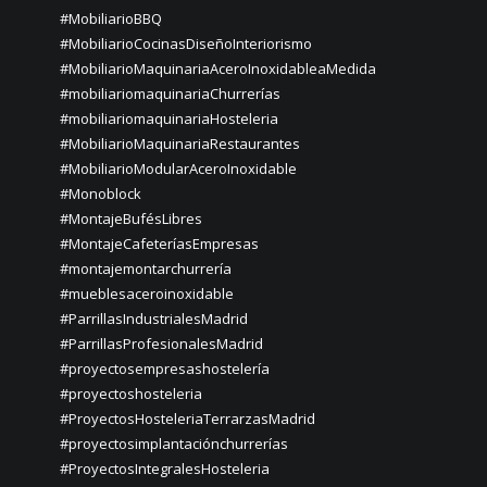
#MobiliarioBBQ
#MobiliarioCocinasDiseñoInteriorismo
#MobiliarioMaquinariaAceroInoxidableaMedida
#mobiliariomaquinariaChurrerías
#mobiliariomaquinariaHosteleria
#MobiliarioMaquinariaRestaurantes
#MobiliarioModularAceroInoxidable
#Monoblock
#MontajeBufésLibres
#MontajeCafeteríasEmpresas
#montajemontarchurrería
#mueblesaceroinoxidable
#ParrillasIndustrialesMadrid
#ParrillasProfesionalesMadrid
#proyectosempresashostelería
#proyectoshosteleria
#ProyectosHosteleriaTerrarzasMadrid
#proyectosimplantaciónchurrerías
#ProyectosIntegralesHosteleria