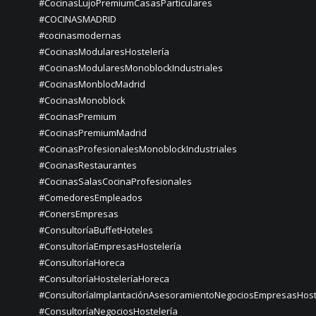
#CocinasLujoPremiumCasasParticulares
#COCINASMADRID
#cocinasmodernas
#CocinasModularesHostelería
#CocinasModularesMonoblockIndustriales
#CocinasMonblocMadrid
#CocinasMonoblock
#CocinasPremium
#CocinasPremiumMadrid
#CocinasProfesionalesMonoblockIndustriales
#CocinasRestaurantes
#CocinasSalasCocinaProfesionales
#ComedoresEmpleados
#ConersEmpresas
#ConsultoríaBuffetHoteles
#ConsultoríaEmpresasHostelería
#ConsultoríaHoreca
#ConsultoríaHosteleríaHoreca
#ConsultoríaImplantaciónAsesoramientoNegociosEmpresasHost
#ConsultoríaNegociosHostelería