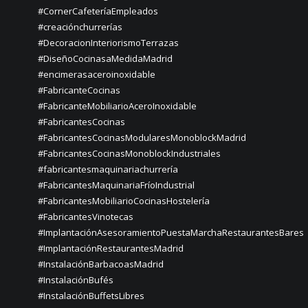
#CornerCafeteríaEmpleados
#creaciónchurrerías
#DecoracionInteriorismoTerrazas
#DiseñoCocinasaMedidaMadrid
#encimerasaceroinoxidable
#FabricanteCocinas
#FabricanteMobiliarioAceroInoxidable
#FabricantesCocinas
#FabricantesCocinasModularesMonoblockMadrid
#FabricantesCocinasMonoblockIndustriales
#fabricantesmaquinariachurrería
#FabricantesMaquinariaFríoIndustrial
#FabricantesMobiliarioCocinasHostelería
#FabricantesVinotecas
#ImplantaciónAsesoramientoPuestaMarchaRestaurantesBares
#ImplantaciónRestaurantesMadrid
#InstalaciónBarbacoasMadrid
#InstalaciónBufés
#InstalaciónBuffetsLibres