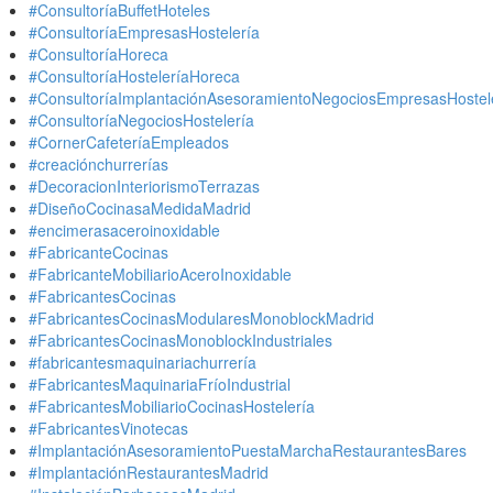
#ConsultoríaBuffetHoteles
#ConsultoríaEmpresasHostelería
#ConsultoríaHoreca
#ConsultoríaHosteleríaHoreca
#ConsultoríaImplantaciónAsesoramientoNegociosEmpresasHostel
#ConsultoríaNegociosHostelería
#CornerCafeteríaEmpleados
#creaciónchurrerías
#DecoracionInteriorismoTerrazas
#DiseñoCocinasaMedidaMadrid
#encimerasaceroinoxidable
#FabricanteCocinas
#FabricanteMobiliarioAceroInoxidable
#FabricantesCocinas
#FabricantesCocinasModularesMonoblockMadrid
#FabricantesCocinasMonoblockIndustriales
#fabricantesmaquinariachurrería
#FabricantesMaquinariaFríoIndustrial
#FabricantesMobiliarioCocinasHostelería
#FabricantesVinotecas
#ImplantaciónAsesoramientoPuestaMarchaRestaurantesBares
#ImplantaciónRestaurantesMadrid