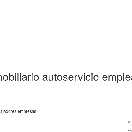
obiliario autoservicio empl
abajadores empresas
*
C/