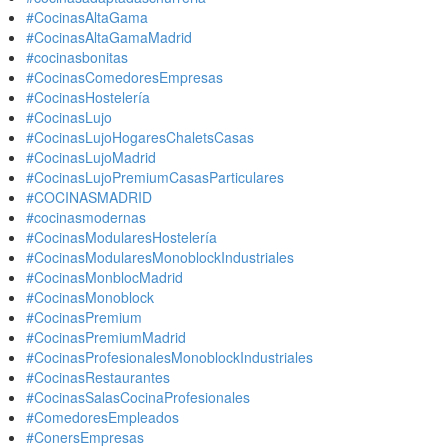
#CocinasAltaGama
#CocinasAltaGamaMadrid
#cocinasbonitas
#CocinasComedoresEmpresas
#CocinasHostelería
#CocinasLujo
#CocinasLujoHogaresChaletsCasas
#CocinasLujoMadrid
#CocinasLujoPremiumCasasParticulares
#COCINASMADRID
#cocinasmodernas
#CocinasModularesHostelería
#CocinasModularesMonoblockIndustriales
#CocinasMonblocMadrid
#CocinasMonoblock
#CocinasPremium
#CocinasPremiumMadrid
#CocinasProfesionalesMonoblockIndustriales
#CocinasRestaurantes
#CocinasSalasCocinaProfesionales
#ComedoresEmpleados
#ConersEmpresas