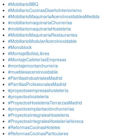
#MobiliarioBBQ
#MobiliarioCocinasDiseñoInteriorismo
#MobiliarioMaquinariaAceroInoxidableaMedida
#mobiliariomaquinariaChurrerías
#mobiliariomaquinariaHosteleria
#MobiliarioMaquinariaRestaurantes
#MobiliarioModularAceroInoxidable
#Monoblock
#MontajeBufésLibres
#MontajeCafeteríasEmpresas
#montajemontarchurrería
#mueblesaceroinoxidable
#ParrillasIndustrialesMadrid
#ParrillasProfesionalesMadrid
#proyectosempresashostelería
#proyectoshosteleria
#ProyectosHosteleriaTerrarzasMadrid
#proyectosimplantaciónchurrerías
#ProyectosIntegralesHosteleria
#ProyectosIntegralesHosteleríaHoreca
#ReformasCocinasHoteles
#ReformasCocinasParticulares