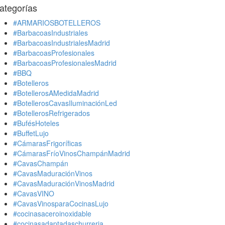
ategorías
#ARMARIOSBOTELLEROS
#BarbacoasIndustriales
#BarbacoasIndustrialesMadrid
#BarbacoasProfesionales
#BarbacoasProfesionalesMadrid
#BBQ
#Botelleros
#BotellerosAMedidaMadrid
#BotellerosCavasIluminaciónLed
#BotellerosRefrigerados
#BufésHoteles
#BuffetLujo
#CámarasFrigoríficas
#CámarasFríoVinosChampánMadrid
#CavasChampán
#CavasMaduraciónVinos
#CavasMaduraciónVinosMadrid
#CavasVINO
#CavasVinosparaCocinasLujo
#cocinasaceroinoxidable
#cocinasadaptadaschurreria