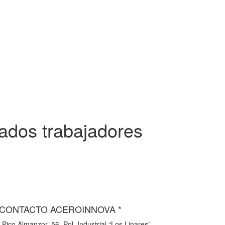
eados trabajadores
 CONTACTO ACEROINNOVA *
 Pico Almanzor, 56. Pol. Industrial “Los Linares”