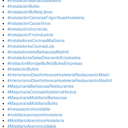
#InstalaciónBarbacoasMadrid
#InstalaciónBufés
#InstalaciónBuffetsLibres
#InstalaciónCámarasFrigoríficasHosteleria
#InstalaciónCavasVinos
#instalaciónchurrerías
#InstalaciónFríoIndustrial
#InstaladoresCocinasAltaGama
#InstaladoresCocinasLujo
#InstaladoresdeBarbacoasMadrid
#InstaladoresSalasDescandoEmpleados
#InstlaciónMontajeBuffetsBufesEmpresas
#IntalaciónBufets
#InteriorismoDiseñoHorecaHosteleriaRestauraciónMadri
#InteriorismoDiseñoHorecaHosteleriaRestauraciónMadrid
#MaquinariaBarbacoasRestaurantes
#MaquinariaCocinasHosteleríaHoreca
#MaquinariaMobiliarioBarbacoas
#MaquinariaMobiliarioBufés
#mesasaceroinoxidable
#mobiliarioaccesoriohosteleria
#MobiliarioAceroInoxHostelería
#MobiliarioAceroInoxidable