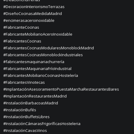
#DecoracionInteriorismoTerrazas
#DiseñoCocinasaMedidaMadrid
#encimerasaceroinoxidable
#FabricanteCocinas
#FabricanteMobiliarioAceroInoxidable
#FabricantesCocinas
#FabricantesCocinasModularesMonoblockMadrid
#FabricantesCocinasMonoblockIndustriales
#fabricantesmaquinariachurrería
#FabricantesMaquinariaFríoIndustrial
#FabricantesMobiliarioCocinasHostelería
#FabricantesVinotecas
#ImplantaciónAsesoramientoPuestaMarchaRestaurantesBares
#ImplantaciónRestaurantesMadrid
#InstalaciónBarbacoasMadrid
#InstalaciónBufés
#InstalaciónBuffetsLibres
#InstalaciónCámarasFrigoríficasHosteleria
#InstalaciónCavasVinos