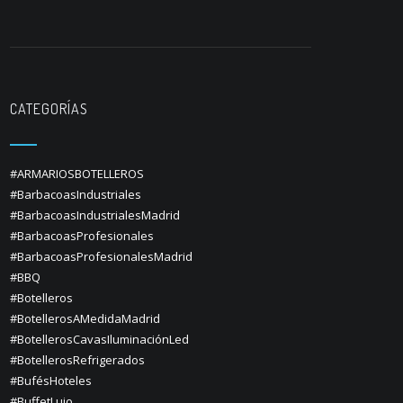
CATEGORÍAS
#ARMARIOSBOTELLEROS
#BarbacoasIndustriales
#BarbacoasIndustrialesMadrid
#BarbacoasProfesionales
#BarbacoasProfesionalesMadrid
#BBQ
#Botelleros
#BotellerosAMedidaMadrid
#BotellerosCavasIluminaciónLed
#BotellerosRefrigerados
#BufésHoteles
#BuffetLujo