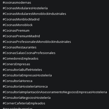
#cocinasmodernas
#CocinasModularesHostelería
#CocinasModularesMonoblockIndustriales
#CocinasMonblocMadrid
#CocinasMonoblock
#CocinasPremium
#CocinasPremiumMadrid
#CocinasProfesionalesMonoblockIndustriales
#CocinasRestaurantes
#CocinasSalasCocinaProfesionales
#ComedoresEmpleados
#ConersEmpresas
#ConsultoríaBuffetHoteles
#ConsultoríaEmpresasHostelería
#ConsultoríaHoreca
#ConsultoríaHosteleríaHoreca
#ConsultoríaImplantaciónAsesoramientoNegociosEmpresasHosteleria
#ConsultoríaNegociosHostelería
#CornerCafeteríaEmpleados
#creaciónchurrerías