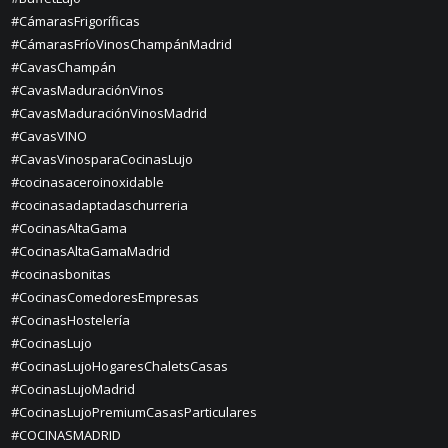
#CámarasFrigoríficas
#CámarasFríoVinosChampánMadrid
#CavasChampán
#CavasMaduraciónVinos
#CavasMaduraciónVinosMadrid
#CavasVINO
#CavasVinosparaCocinasLujo
#cocinasaceroinoxidable
#cocinasadaptadaschurreria
#CocinasAltaGama
#CocinasAltaGamaMadrid
#cocinasbonitas
#CocinasComedoresEmpresas
#CocinasHostelería
#CocinasLujo
#CocinasLujoHogaresChaletsCasas
#CocinasLujoMadrid
#CocinasLujoPremiumCasasParticulares
#COCINASMADRID