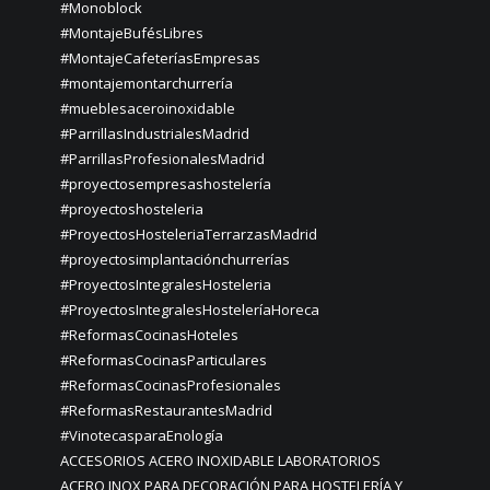
#Monoblock
#MontajeBufésLibres
#MontajeCafeteríasEmpresas
#montajemontarchurrería
#mueblesaceroinoxidable
#ParrillasIndustrialesMadrid
#ParrillasProfesionalesMadrid
#proyectosempresashostelería
#proyectoshosteleria
#ProyectosHosteleriaTerrarzasMadrid
#proyectosimplantaciónchurrerías
#ProyectosIntegralesHosteleria
#ProyectosIntegralesHosteleríaHoreca
#ReformasCocinasHoteles
#ReformasCocinasParticulares
#ReformasCocinasProfesionales
#ReformasRestaurantesMadrid
#VinotecasparaEnología
ACCESORIOS ACERO INOXIDABLE LABORATORIOS
ACERO INOX PARA DECORACIÓN PARA HOSTELERÍA Y