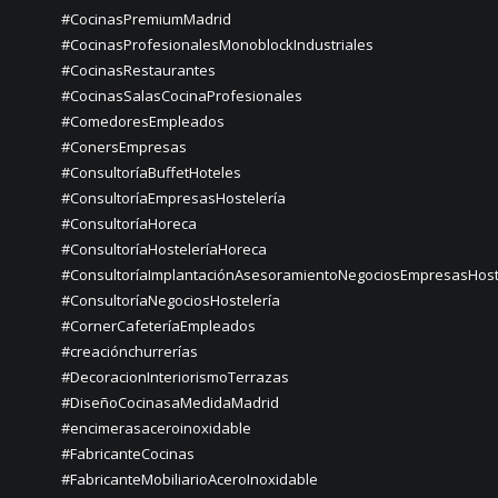
#CocinasPremiumMadrid
#CocinasProfesionalesMonoblockIndustriales
#CocinasRestaurantes
#CocinasSalasCocinaProfesionales
#ComedoresEmpleados
#ConersEmpresas
#ConsultoríaBuffetHoteles
#ConsultoríaEmpresasHostelería
#ConsultoríaHoreca
#ConsultoríaHosteleríaHoreca
#ConsultoríaImplantaciónAsesoramientoNegociosEmpresasHost
#ConsultoríaNegociosHostelería
#CornerCafeteríaEmpleados
#creaciónchurrerías
#DecoracionInteriorismoTerrazas
#DiseñoCocinasaMedidaMadrid
#encimerasaceroinoxidable
#FabricanteCocinas
#FabricanteMobiliarioAceroInoxidable