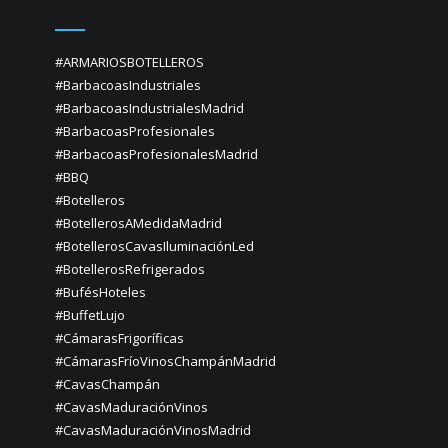
#ARMARIOSBOTELLEROS
#BarbacoasIndustriales
#BarbacoasIndustrialesMadrid
#BarbacoasProfesionales
#BarbacoasProfesionalesMadrid
#BBQ
#Botelleros
#BotellerosAMedidaMadrid
#BotellerosCavasIluminaciónLed
#BotellerosRefrigerados
#BufésHoteles
#BuffetLujo
#CámarasFrigoríficas
#CámarasFríoVinosChampánMadrid
#CavasChampán
#CavasMaduraciónVinos
#CavasMaduraciónVinosMadrid