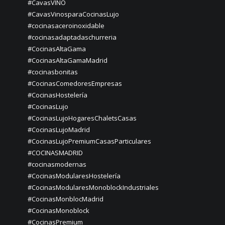
#CavasVINO
#CavasVinosparaCocinasLujo
#cocinasaceroinoxidable
#cocinasadaptadaschurreria
#CocinasAltaGama
#CocinasAltaGamaMadrid
#cocinasbonitas
#CocinasComedoresEmpresas
#CocinasHostelería
#CocinasLujo
#CocinasLujoHogaresChaletsCasas
#CocinasLujoMadrid
#CocinasLujoPremiumCasasParticulares
#COCINASMADRID
#cocinasmodernas
#CocinasModularesHostelería
#CocinasModularesMonoblockIndustriales
#CocinasMonblocMadrid
#CocinasMonoblock
#CocinasPremium