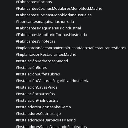
#FabricantesCocinas
#FabricantesCocinasModularesMonoblockMadrid
#FabricantesCocinasMonoblockIndustriales
#fabricantesmaquinariachurrería
#FabricantesMaquinariaFríoIndustrial
#FabricantesMobiliarioCocinasHostelería
#FabricantesVinotecas
#ImplantaciónAsesoramientoPuestaMarchaRestaurantesBares
#ImplantaciónRestaurantesMadrid
#InstalaciónBarbacoasMadrid
#InstalaciónBufés
#InstalaciónBuffetsLibres
#InstalaciónCámarasFrigoríficasHosteleria
#InstalaciónCavasVinos
#instalaciónchurrerías
#InstalaciónFríoIndustrial
#InstaladoresCocinasAltaGama
#InstaladoresCocinasLujo
#InstaladoresdeBarbacoasMadrid
#InstaladoresSalasDescandoEmpleados