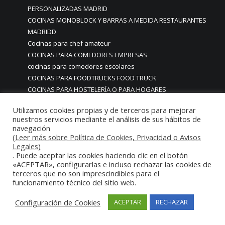
PERSONALIZADAS MADRID
COCINAS MONOBLOCK Y BARRAS A MEDIDA RESTAURANTES
MADRIDD
Cocinas para chef amateur
COCINAS PARA COMEDORES EMPRESAS
cocinas para comedores escolares
COCINAS PARA FOODTRUCKS FOOD TRUCK
COCINAS PARA HOSTELERÍA O PARA HOGARES
PARTICULARES
Utilizamos cookies propias y de terceros para mejorar
COCINAS PARA HOTELES BUFFETS
nuestros servicios mediante el análisis de sus hábitos de
COCINAS PARA PARTICULARES Y HOSTELERIA
navegación
COCINAS PARA RESTAURANTES
(Leer más sobre Política de Cookies, Privacidad o Avisos
Legales)
COCINAS PARA RESTAURANTES HOTELES EN MADRID
. Puede aceptar las cookies haciendo clic en el botón
COCINAS PARA SERVICIO DOMESTICO
«ACEPTAR», configurarlas e incluso rechazar las cookies de
COCINAS PARA TERRAZAS EN MADRID ESPAÑA
terceros que no son imprescindibles para el
funcionamiento técnico del sitio web.
COCINAS PREMIUM GAMA ALTA EN MADRID
COCINAS PREMIUM LUJO PARA RESTAURANTES
Configuración de Cookies
ACEPTAR
RECHAZAR
RESTAURACIÓN MADRID
COCINAS PREMIUM MADRID