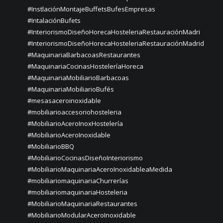
#InstlaciónMontajeBuffetsBufesEmpresas
#IntalaciónBufets
#InteriorismoDiseñoHorecaHosteleriaRestauraciónMadri
#InteriorismoDiseñoHorecaHosteleriaRestauraciónMadrid
#MaquinariaBarbacoasRestaurantes
#MaquinariaCocinasHosteleríaHoreca
#MaquinariaMobiliarioBarbacoas
#MaquinariaMobiliarioBufés
#mesasaceroinoxidable
#mobiliarioaccesoriohosteleria
#MobiliarioAceroInoxHostelería
#MobiliarioAceroInoxidable
#MobiliarioBBQ
#MobiliarioCocinasDiseñoInteriorismo
#MobiliarioMaquinariaAceroInoxidableaMedida
#mobiliariomaquinariaChurrerías
#mobiliariomaquinariaHosteleria
#MobiliarioMaquinariaRestaurantes
#MobiliarioModularAceroInoxidable