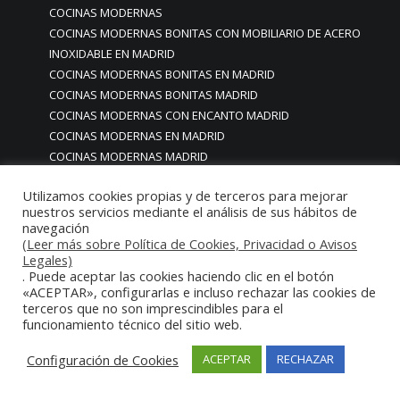
COCINAS MODERNAS
COCINAS MODERNAS BONITAS CON MOBILIARIO DE ACERO
INOXIDABLE EN MADRID
COCINAS MODERNAS BONITAS EN MADRID
COCINAS MODERNAS BONITAS MADRID
COCINAS MODERNAS CON ENCANTO MADRID
COCINAS MODERNAS EN MADRID
COCINAS MODERNAS MADRID
COCINAS MODERNAS MADRID PARA HOGARES
Utilizamos cookies propias y de terceros para mejorar
COCINAS MODERNAS ÚNICAS EN MADRID
nuestros servicios mediante el análisis de sus hábitos de
COCINAS MODULARES CON SISTEMA MONOBLOCK PARA
navegación
HOSTELERIA HORECA
(Leer más sobre Política de Cookies, Privacidad o Avisos
Legales)
COCINAS MODULARES CON SISTEMA MONOBLOCK PARA
. Puede aceptar las cookies haciendo clic en el botón
HOSTELERIA HORECA RESTAURANTES BARES HOTELES
«ACEPTAR», configurarlas e incluso rechazar las cookies de
COCINAS MODULARES CON SISTEMA MONOBLOCK PARA
terceros que no son imprescindibles para el
HOSTELERIA HORECA RESTAURANTES BARES HOTELES
funcionamiento técnico del sitio web.
COMEDORES
Configuración de Cookies
ACEPTAR
RECHAZAR
Cocinas modulares industriales
Cocinas modulares monoblock de lujo