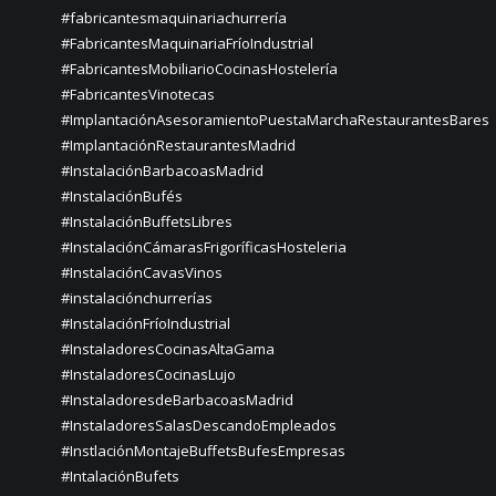
#fabricantesmaquinariachurrería
#FabricantesMaquinariaFríoIndustrial
#FabricantesMobiliarioCocinasHostelería
#FabricantesVinotecas
#ImplantaciónAsesoramientoPuestaMarchaRestaurantesBares
#ImplantaciónRestaurantesMadrid
#InstalaciónBarbacoasMadrid
#InstalaciónBufés
#InstalaciónBuffetsLibres
#InstalaciónCámarasFrigoríficasHosteleria
#InstalaciónCavasVinos
#instalaciónchurrerías
#InstalaciónFríoIndustrial
#InstaladoresCocinasAltaGama
#InstaladoresCocinasLujo
#InstaladoresdeBarbacoasMadrid
#InstaladoresSalasDescandoEmpleados
#InstlaciónMontajeBuffetsBufesEmpresas
#IntalaciónBufets