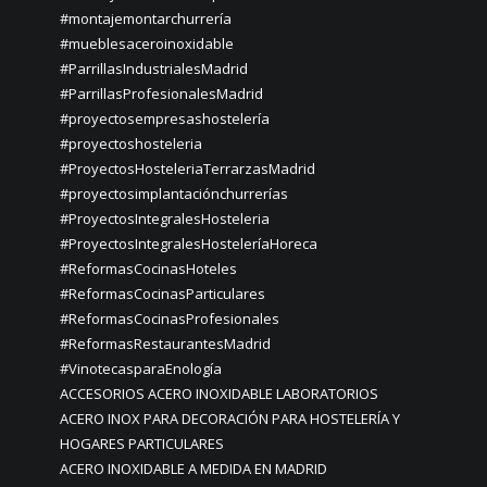
#montajemontarchurrería
#mueblesaceroinoxidable
#ParrillasIndustrialesMadrid
#ParrillasProfesionalesMadrid
#proyectosempresashostelería
#proyectoshosteleria
#ProyectosHosteleriaTerrarzasMadrid
#proyectosimplantaciónchurrerías
#ProyectosIntegralesHosteleria
#ProyectosIntegralesHosteleríaHoreca
#ReformasCocinasHoteles
#ReformasCocinasParticulares
#ReformasCocinasProfesionales
#ReformasRestaurantesMadrid
#VinotecasparaEnología
ACCESORIOS ACERO INOXIDABLE LABORATORIOS
ACERO INOX PARA DECORACIÓN PARA HOSTELERÍA Y
HOGARES PARTICULARES
ACERO INOXIDABLE A MEDIDA EN MADRID