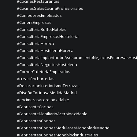
#CocinasRestaurantes
#CocinasSalasCocinaProfesionales
#ComedoresEmpleados
#ConersEmpresas
#ConsultoríaBuffetHoteles
#ConsultoríaEmpresasHostelería
#ConsultoríaHoreca
#ConsultoríaHosteleríaHoreca
#ConsultoríaImplantaciónAsesoramientoNegociosEmpresasHost
#ConsultoríaNegociosHostelería
#CornerCafeteríaEmpleados
#creaciónchurrerías
#DecoracionInteriorismoTerrazas
#DiseñoCocinasaMedidaMadrid
#encimerasaceroinoxidable
#FabricanteCocinas
#FabricanteMobiliarioAceroInoxidable
#FabricantesCocinas
#FabricantesCocinasModularesMonoblockMadrid
#FabricantesCocinasMonoblockIndustriales