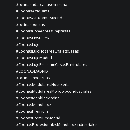
#cocinasadaptadaschurreria
#CocinasAltaGama
#CocinasAltaGamaMadrid
#cocinasbonitas
#CocinasComedoresEmpresas
#CocinasHostelería
#CocinasLujo
#CocinasLujoHogaresChaletsCasas
#CocinasLujoMadrid
#CocinasLujoPremiumCasasParticulares
#COCINASMADRID
#cocinasmodernas
#CocinasModularesHostelería
#CocinasModularesMonoblockIndustriales
#CocinasMonblocMadrid
#CocinasMonoblock
#CocinasPremium
#CocinasPremiumMadrid
#CocinasProfesionalesMonoblockIndustriales