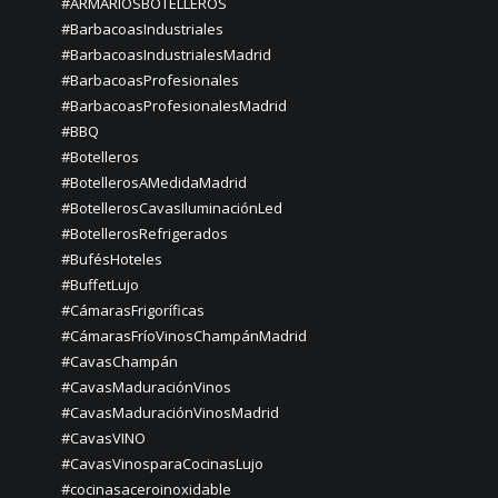
#ARMARIOSBOTELLEROS
#BarbacoasIndustriales
#BarbacoasIndustrialesMadrid
#BarbacoasProfesionales
#BarbacoasProfesionalesMadrid
#BBQ
#Botelleros
#BotellerosAMedidaMadrid
#BotellerosCavasIluminaciónLed
#BotellerosRefrigerados
#BufésHoteles
#BuffetLujo
#CámarasFrigoríficas
#CámarasFríoVinosChampánMadrid
#CavasChampán
#CavasMaduraciónVinos
#CavasMaduraciónVinosMadrid
#CavasVINO
#CavasVinosparaCocinasLujo
#cocinasaceroinoxidable