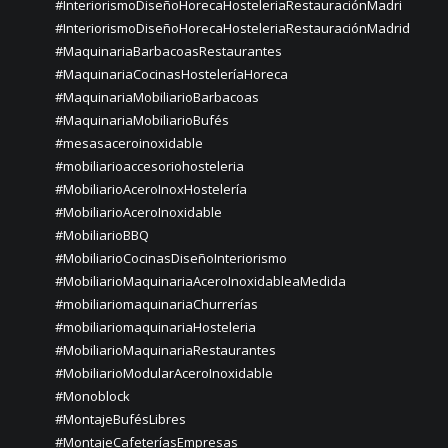
#InteriorismoDiseñoHorecaHosteleriaRestauraciónMadri
#InteriorismoDiseñoHorecaHosteleriaRestauraciónMadrid
#MaquinariaBarbacoasRestaurantes
#MaquinariaCocinasHosteleríaHoreca
#MaquinariaMobiliarioBarbacoas
#MaquinariaMobiliarioBufés
#mesasaceroinoxidable
#mobiliarioaccesoriohosteleria
#MobiliarioAceroInoxHostelería
#MobiliarioAceroInoxidable
#MobiliarioBBQ
#MobiliarioCocinasDiseñoInteriorismo
#MobiliarioMaquinariaAceroInoxidableaMedida
#mobiliariomaquinariaChurrerías
#mobiliariomaquinariaHosteleria
#MobiliarioMaquinariaRestaurantes
#MobiliarioModularAceroInoxidable
#Monoblock
#MontajeBufésLibres
#MontajeCafeteríasEmpresas