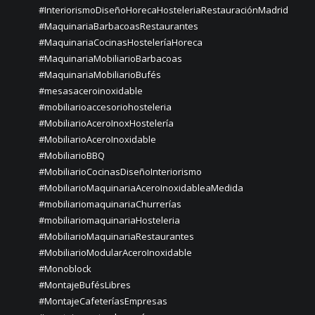
#InteriorismoDiseñoHorecaHosteleriaRestauraciónMadrid
#MaquinariaBarbacoasRestaurantes
#MaquinariaCocinasHosteleríaHoreca
#MaquinariaMobiliarioBarbacoas
#MaquinariaMobiliarioBufés
#mesasaceroinoxidable
#mobiliarioaccesoriohosteleria
#MobiliarioAceroInoxHostelería
#MobiliarioAceroInoxidable
#MobiliarioBBQ
#MobiliarioCocinasDiseñoInteriorismo
#MobiliarioMaquinariaAceroInoxidableaMedida
#mobiliariomaquinariaChurrerías
#mobiliariomaquinariaHosteleria
#MobiliarioMaquinariaRestaurantes
#MobiliarioModularAceroInoxidable
#Monoblock
#MontajeBufésLibres
#MontajeCafeteríasEmpresas