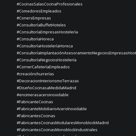
#CocinasSalasCocinaProfesionales
#ComedoresEmpleados
#ConersEmpresas
#ConsultoríaBuffetHoteles
#ConsultoríaEmpresasHostelería
#ConsultoríaHoreca
#ConsultoríaHosteleríaHoreca
#ConsultoríaImplantaciónAsesoramientoNegociosEmpresasHost
#ConsultoríaNegociosHostelería
#CornerCafeteríaEmpleados
#creaciónchurrerías
#DecoracionInteriorismoTerrazas
#DiseñoCocinasaMedidaMadrid
#encimerasaceroinoxidable
#FabricanteCocinas
#FabricanteMobiliarioAceroInoxidable
#FabricantesCocinas
#FabricantesCocinasModularesMonoblockMadrid
#FabricantesCocinasMonoblockIndustriales