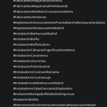
#fabricantesmaquinariachurrería
#FabricantesMaquinariaFríoIndustrial
#FabricantesMobiliarioCocinasHostelería
#FabricantesVinotecas
#ImplantaciónAsesoramientoPuestaMarchaRestaurantesBares
#ImplantaciónRestaurantesMadrid
#InstalaciónBarbacoasMadrid
#InstalaciónBufés
#InstalaciónBuffetsLibres
#InstalaciónCámarasFrigoríficasHosteleria
#InstalaciónCavasVinos
#instalaciónchurrerías
#InstalaciónFríoIndustrial
#InstaladoresCocinasAltaGama
#InstaladoresCocinasLujo
#InstaladoresdeBarbacoasMadrid
#InstaladoresSalasDescandoEmpleados
#InstlaciónMontajeBuffetsBufesEmpresas
#IntalaciónBufets
#InteriorismoDiseñoHorecaHosteleriaRestauraciónMadri