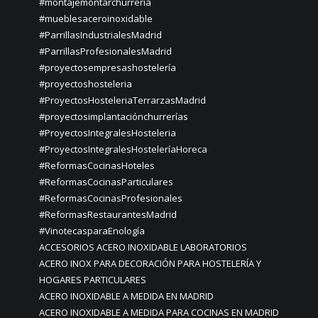
#montajemontarchurrería
#mueblesaceroinoxidable
#ParrillasIndustrialesMadrid
#ParrillasProfesionalesMadrid
#proyectosempresashostelería
#proyectoshosteleria
#ProyectosHosteleriaTerrarzasMadrid
#proyectosimplantaciónchurrerías
#ProyectosIntegralesHosteleria
#ProyectosIntegralesHosteleríaHoreca
#ReformasCocinasHoteles
#ReformasCocinasParticulares
#ReformasCocinasProfesionales
#ReformasRestaurantesMadrid
#VinotecasparaEnología
ACCESORIOS ACERO INOXIDABLE LABORATORIOS
ACERO INOX PARA DECORACIÓN PARA HOSTELERÍA Y
HOGARES PARTICULARES
ACERO INOXIDABLE A MEDIDA EN MADRID
ACERO INOXIDABLE A MEDIDA PARA COCINAS EN MADRID