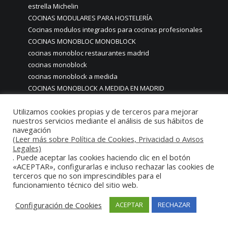
estrella Michelin
COCINAS MODULARES PARA HOSTELERÍA
Cocinas modulos integrados para cocinas profesionales
COCINAS MONOBLOC MONOBLOCK
cocinas monobloc restaurantes madrid
cocinas monoblock
cocinas monoblock a medida
COCINAS MONOBLOCK A MEDIDA EN MADRID
Cocinas Monoblock a medida para Restaurantes
Utilizamos cookies propias y de terceros para mejorar
COCINAS MONOBLOCK A MEDIDA PERSONALIZADAS MADRID
nuestros servicios mediante el análisis de sus hábitos de
Cocinas Monoblock a medida personalizadas para hogares
navegación
particulares casas chalets
(Leer más sobre Política de Cookies, Privacidad o Avisos
cocinas monoblock con iluminación led
Legales)
. Puede aceptar las cookies haciendo clic en el botón
cocinas Monoblock de lujo
«ACEPTAR», configurarlas e incluso rechazar las cookies de
COCINAS MONOBLOCK EN MADRID
terceros que no son imprescindibles para el
Cocinas Monoblock hosteleria
funcionamiento técnico del sitio web.
COCINAS MONOBLOCK INDUSTRIALES PROFESIONALES CON
Configuración de Cookies
ACEPTAR
RECHAZAR
MOBILIARIO Y MAQUINARIA EN ACERO INOXIDABLE
COCINAS MONOBLOCK MADRID