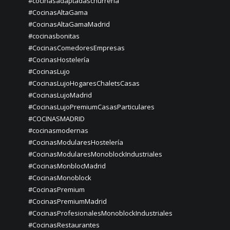
#cocinasadaptadaschurreria
#CocinasAltaGama
#CocinasAltaGamaMadrid
#cocinasbonitas
#CocinasComedoresEmpresas
#CocinasHostelería
#CocinasLujo
#CocinasLujoHogaresChaletsCasas
#CocinasLujoMadrid
#CocinasLujoPremiumCasasParticulares
#COCINASMADRID
#cocinasmodernas
#CocinasModularesHostelería
#CocinasModularesMonoblockIndustriales
#CocinasMonblocMadrid
#CocinasMonoblock
#CocinasPremium
#CocinasPremiumMadrid
#CocinasProfesionalesMonoblockIndustriales
#CocinasRestaurantes