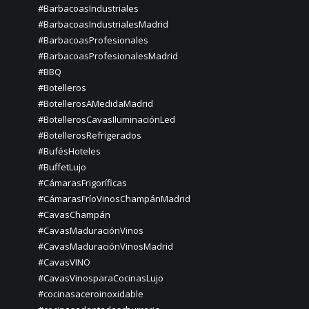
#BarbacoasIndustriales
#BarbacoasIndustrialesMadrid
#BarbacoasProfesionales
#BarbacoasProfesionalesMadrid
#BBQ
#Botelleros
#BotellerosAMedidaMadrid
#BotellerosCavasIluminaciónLed
#BotellerosRefrigerados
#BufésHoteles
#BuffetLujo
#CámarasFrigoríficas
#CámarasFríoVinosChampánMadrid
#CavasChampán
#CavasMaduraciónVinos
#CavasMaduraciónVinosMadrid
#CavasVINO
#CavasVinosparaCocinasLujo
#cocinasaceroinoxidable