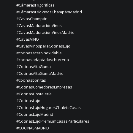
#CámarasFrigoríficas
#CámarasFríoVinosChampánMadrid
#CavasChampán
#CavasMaduraciónVinos
#CavasMaduraciónVinosMadrid
#CavasVINO
#CavasVinosparaCocinasLujo
#cocinasaceroinoxidable
#cocinasadaptadaschurreria
#CocinasAltaGama
#CocinasAltaGamaMadrid
#cocinasbonitas
#CocinasComedoresEmpresas
#CocinasHostelería
#CocinasLujo
#CocinasLujoHogaresChaletsCasas
#CocinasLujoMadrid
#CocinasLujoPremiumCasasParticulares
#COCINASMADRID