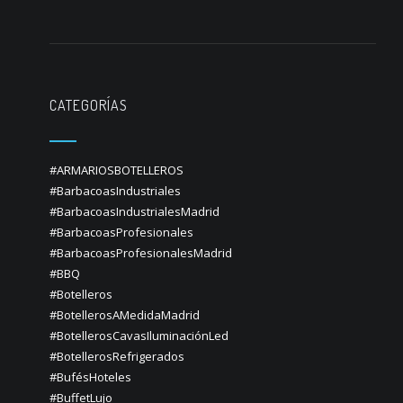
CATEGORÍAS
#ARMARIOSBOTELLEROS
#BarbacoasIndustriales
#BarbacoasIndustrialesMadrid
#BarbacoasProfesionales
#BarbacoasProfesionalesMadrid
#BBQ
#Botelleros
#BotellerosAMedidaMadrid
#BotellerosCavasIluminaciónLed
#BotellerosRefrigerados
#BufésHoteles
#BuffetLujo