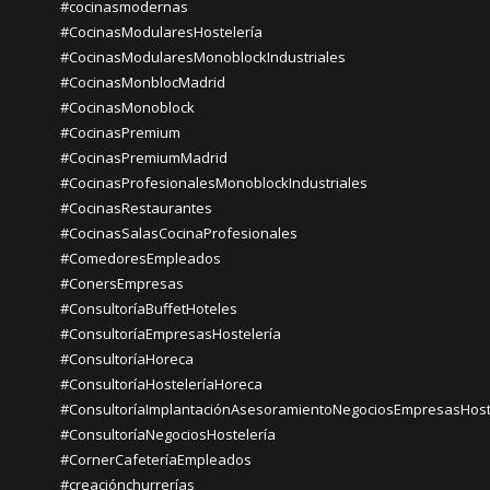
#cocinasmodernas
#CocinasModularesHostelería
#CocinasModularesMonoblockIndustriales
#CocinasMonblocMadrid
#CocinasMonoblock
#CocinasPremium
#CocinasPremiumMadrid
#CocinasProfesionalesMonoblockIndustriales
#CocinasRestaurantes
#CocinasSalasCocinaProfesionales
#ComedoresEmpleados
#ConersEmpresas
#ConsultoríaBuffetHoteles
#ConsultoríaEmpresasHostelería
#ConsultoríaHoreca
#ConsultoríaHosteleríaHoreca
#ConsultoríaImplantaciónAsesoramientoNegociosEmpresasHost
#ConsultoríaNegociosHostelería
#CornerCafeteríaEmpleados
#creaciónchurrerías