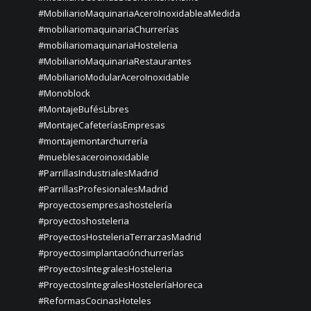
#MobiliarioMaquinariaAceroInoxidableaMedida
#mobiliariomaquinariaChurrerías
#mobiliariomaquinariaHosteleria
#MobiliarioMaquinariaRestaurantes
#MobiliarioModularAceroInoxidable
#Monoblock
#MontajeBufésLibres
#MontajeCafeteríasEmpresas
#montajemontarchurrería
#mueblesaceroinoxidable
#ParrillasIndustrialesMadrid
#ParrillasProfesionalesMadrid
#proyectosempresashostelería
#proyectoshosteleria
#ProyectosHosteleriaTerrarzasMadrid
#proyectosimplantaciónchurrerías
#ProyectosIntegralesHosteleria
#ProyectosIntegralesHosteleríaHoreca
#ReformasCocinasHoteles