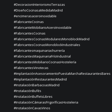
#DecoracionInteriorismoTerrazas
#DiseñoCocinasaMedidaMadrid
#encimerasaceroinoxidable
#FabricanteCocinas
#FabricanteMobiliarioAceroInoxidable
#FabricantesCocinas
#FabricantesCocinasModularesMonoblockMadrid
#FabricantesCocinasMonoblockIndustriales
#fabricantesmaquinariachurrería
#FabricantesMaquinariaFríoIndustrial
#FabricantesMobiliarioCocinasHostelería
#FabricantesVinotecas
#ImplantaciónAsesoramientoPuestaMarchaRestaurantesBares
#ImplantaciónRestaurantesMadrid
#InstalaciónBarbacoasMadrid
#InstalaciónBufés
#InstalaciónBuffetsLibres
#InstalaciónCámarasFrigoríficasHosteleria
#InstalaciónCavasVinos