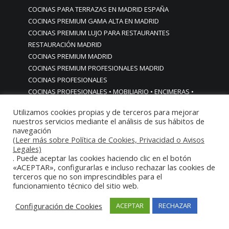
COCINAS PARA TERRAZAS EN MADRID ESPAÑA
COCINAS PREMIUM GAMA ALTA EN MADRID
COCINAS PREMIUM LUJO PARA RESTAURANTES
RESTAURACIÓN MADRID
COCINAS PREMIUM MADRID
COCINAS PREMIUM PROFESIONALES MADRID
COCINAS PROFESIONALES
COCINAS PROFESIONALES • MOBILIARIO • ENCIMERAS •
REVESTIMIENTOS • ESTRUCTURAS • ELEMENTOS
Utilizamos cookies propias y de terceros para mejorar
DECORATIVOS ACERO INOXIDABLE
nuestros servicios mediante el análisis de sus hábitos de
COCINAS PROFESIONALES A MEDIDA PERSONALIZADAS PARA
navegación
PARTICULARES
(Leer más sobre Política de Cookies, Privacidad o Avisos
Legales)
COCINAS PROFESIONALES ACERO INOXIDABLE
. Puede aceptar las cookies haciendo clic en el botón
COCINAS PROFESIONALES HORECA
«ACEPTAR», configurarlas e incluso rechazar las cookies de
COCINAS PROFESIONALES HOSTELERÍA MADRID
terceros que no son imprescindibles para el
funcionamiento técnico del sitio web.
Cocinas profesionales industriales monoblock a medida
personalizadas
Configuración de Cookies
ACEPTAR
RECHAZAR
Cocinas profesionales industriales monoblock a medida
personalizadasCocinas profesionales industriales