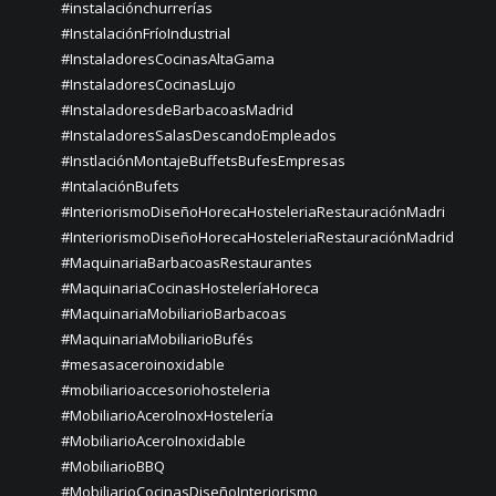
#instalaciónchurrerías
#InstalaciónFríoIndustrial
#InstaladoresCocinasAltaGama
#InstaladoresCocinasLujo
#InstaladoresdeBarbacoasMadrid
#InstaladoresSalasDescandoEmpleados
#InstlaciónMontajeBuffetsBufesEmpresas
#IntalaciónBufets
#InteriorismoDiseñoHorecaHosteleriaRestauraciónMadri
#InteriorismoDiseñoHorecaHosteleriaRestauraciónMadrid
#MaquinariaBarbacoasRestaurantes
#MaquinariaCocinasHosteleríaHoreca
#MaquinariaMobiliarioBarbacoas
#MaquinariaMobiliarioBufés
#mesasaceroinoxidable
#mobiliarioaccesoriohosteleria
#MobiliarioAceroInoxHostelería
#MobiliarioAceroInoxidable
#MobiliarioBBQ
#MobiliarioCocinasDiseñoInteriorismo