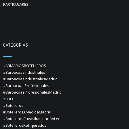
PARTICULARES
CATEGORÍAS
#ARMARIOSBOTELLEROS
#BarbacoasIndustriales
#BarbacoasIndustrialesMadrid
#BarbacoasProfesionales
#BarbacoasProfesionalesMadrid
#BBQ
#Botelleros
#BotellerosAMedidaMadrid
#BotellerosCavasIluminaciónLed
#BotellerosRefrigerados