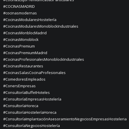
#COCINASMADRID
#cocinasmodernas
#CocinasModularesHostelería
#CocinasModularesMonoblockIndustriales
#CocinasMonblocMadrid
#CocinasMonoblock
#CocinasPremium
#CocinasPremiumMadrid
#CocinasProfesionalesMonoblockIndustriales
#CocinasRestaurantes
#CocinasSalasCocinaProfesionales
#ComedoresEmpleados
#ConersEmpresas
#ConsultoríaBuffetHoteles
#ConsultoríaEmpresasHostelería
#ConsultoríaHoreca
#ConsultoríaHosteleríaHoreca
#ConsultoríaImplantaciónAsesoramientoNegociosEmpresasHosteleria
#ConsultoríaNegociosHostelería