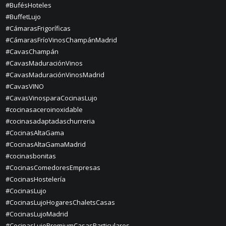
#BufésHoteles
#BuffetLujo
#CámarasFrigoríficas
#CámarasFríoVinosChampánMadrid
#CavasChampán
#CavasMaduraciónVinos
#CavasMaduraciónVinosMadrid
#CavasVINO
#CavasVinosparaCocinasLujo
#cocinasaceroinoxidable
#cocinasadaptadaschurreria
#CocinasAltaGama
#CocinasAltaGamaMadrid
#cocinasbonitas
#CocinasComedoresEmpresas
#CocinasHostelería
#CocinasLujo
#CocinasLujoHogaresChaletsCasas
#CocinasLujoMadrid
#CocinasLujoPremiumCasasParticulares