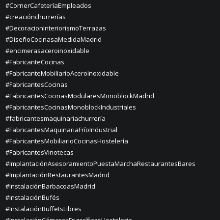
#CornerCafeteríaEmpleados
#creaciónchurrerías
#DecoracionInteriorismoTerrazas
#DiseñoCocinasaMedidaMadrid
#encimerasaceroinoxidable
#FabricanteCocinas
#FabricanteMobiliarioAceroInoxidable
#FabricantesCocinas
#FabricantesCocinasModularesMonoblockMadrid
#FabricantesCocinasMonoblockIndustriales
#fabricantesmaquinariachurrería
#FabricantesMaquinariaFríoIndustrial
#FabricantesMobiliarioCocinasHostelería
#FabricantesVinotecas
#ImplantaciónAsesoramientoPuestaMarchaRestaurantesBares
#ImplantaciónRestaurantesMadrid
#InstalaciónBarbacoasMadrid
#InstalaciónBufés
#InstalaciónBuffetsLibres