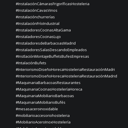
#InstalaciónCámarasFrigoríficasHosteleria
#InstalaciónCavasVinos
#instalaciónchurrerías
#InstalaciónFríoIndustrial
#InstaladoresCocinasAltaGama
#InstaladoresCocinasLujo
#InstaladoresdeBarbacoasMadrid
#InstaladoresSalasDescandoEmpleados
#InstlaciónMontajeBuffetsBufesEmpresas
#IntalaciónBufets
#InteriorismoDiseñoHorecaHosteleriaRestauraciónMadri
#InteriorismoDiseñoHorecaHosteleriaRestauraciónMadrid
#MaquinariaBarbacoasRestaurantes
#MaquinariaCocinasHosteleríaHoreca
#MaquinariaMobiliarioBarbacoas
#MaquinariaMobiliarioBufés
#mesasaceroinoxidable
#mobiliarioaccesoriohosteleria
#MobiliarioAceroInoxHostelería