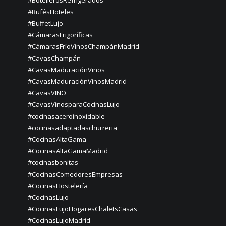
#BotellerosRefrigerados
#BufésHoteles
#BuffetLujo
#CámarasFrigoríficas
#CámarasFríoVinosChampánMadrid
#CavasChampán
#CavasMaduraciónVinos
#CavasMaduraciónVinosMadrid
#CavasVINO
#CavasVinosparaCocinasLujo
#cocinasaceroinoxidable
#cocinasadaptadaschurreria
#CocinasAltaGama
#CocinasAltaGamaMadrid
#cocinasbonitas
#CocinasComedoresEmpresas
#CocinasHostelería
#CocinasLujo
#CocinasLujoHogaresChaletsCasas
#CocinasLujoMadrid