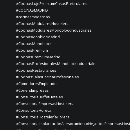
#CocinasLujoPremiumCasasParticulares
#COCINASMADRID
#cocinasmodernas
#CocinasModularesHostelería
#CocinasModularesMonoblockIndustriales
#CocinasMonblocMadrid
#CocinasMonoblock
#CocinasPremium
#CocinasPremiumMadrid
#CocinasProfesionalesMonoblockIndustriales
#CocinasRestaurantes
#CocinasSalasCocinaProfesionales
#ComedoresEmpleados
#ConersEmpresas
#ConsultoríaBuffetHoteles
#ConsultoríaEmpresasHostelería
#ConsultoríaHoreca
#ConsultoríaHosteleríaHoreca
#ConsultoríaImplantaciónAsesoramientoNegociosEmpresasHost