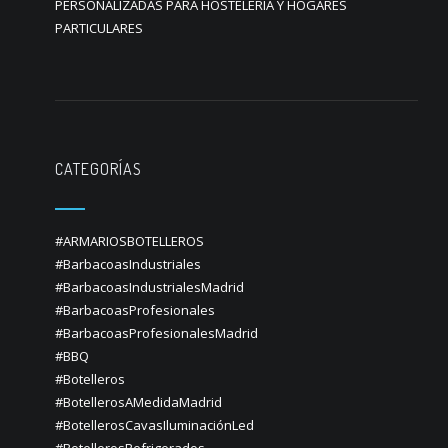
PERSONALIZADAS PARA HOSTELERIA Y HOGARES
PARTICULARES
CATEGORÍAS
#ARMARIOSBOTELLEROS
#BarbacoasIndustriales
#BarbacoasIndustrialesMadrid
#BarbacoasProfesionales
#BarbacoasProfesionalesMadrid
#BBQ
#Botelleros
#BotellerosAMedidaMadrid
#BotellerosCavasIluminaciónLed