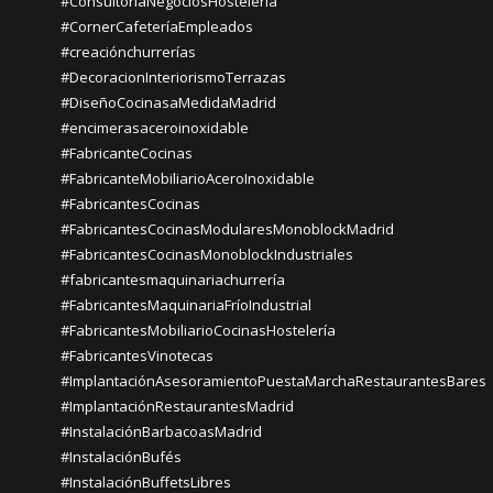
#ConsultoríaNegociosHostelería
#CornerCafeteríaEmpleados
#creaciónchurrerías
#DecoracionInteriorismoTerrazas
#DiseñoCocinasaMedidaMadrid
#encimerasaceroinoxidable
#FabricanteCocinas
#FabricanteMobiliarioAceroInoxidable
#FabricantesCocinas
#FabricantesCocinasModularesMonoblockMadrid
#FabricantesCocinasMonoblockIndustriales
#fabricantesmaquinariachurrería
#FabricantesMaquinariaFríoIndustrial
#FabricantesMobiliarioCocinasHostelería
#FabricantesVinotecas
#ImplantaciónAsesoramientoPuestaMarchaRestaurantesBares
#ImplantaciónRestaurantesMadrid
#InstalaciónBarbacoasMadrid
#InstalaciónBufés
#InstalaciónBuffetsLibres