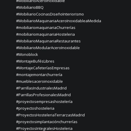
#MobiliarioAceroInoxidable
#MobiliarioBBQ
#MobiliarioCocinasDiseñoInteriorismo
#MobiliarioMaquinariaAceroInoxidableaMedida
#mobiliariomaquinariaChurrerías
#mobiliariomaquinariaHosteleria
#MobiliarioMaquinariaRestaurantes
#MobiliarioModularAceroInoxidable
#Monoblock
#MontajeBufésLibres
#MontajeCafeteríasEmpresas
#montajemontarchurrería
#mueblesaceroinoxidable
#ParrillasIndustrialesMadrid
#ParrillasProfesionalesMadrid
#proyectosempresashostelería
#proyectoshosteleria
#ProyectosHosteleriaTerrarzasMadrid
#proyectosimplantaciónchurrerías
#ProyectosIntegralesHosteleria