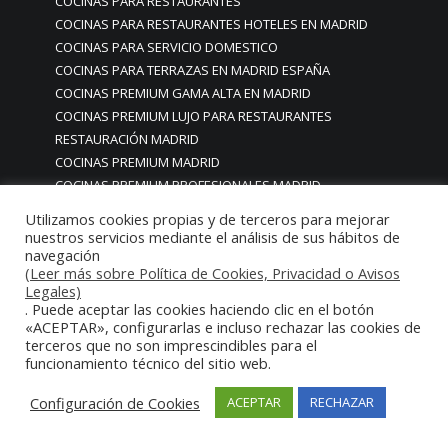
COCINAS PARA RESTAURANTES
COCINAS PARA RESTAURANTES HOTELES EN MADRID
COCINAS PARA SERVICIO DOMESTICO
COCINAS PARA TERRAZAS EN MADRID ESPAÑA
COCINAS PREMIUM GAMA ALTA EN MADRID
COCINAS PREMIUM LUJO PARA RESTAURANTES
RESTAURACIÓN MADRID
COCINAS PREMIUM MADRID
COCINAS PREMIUM PROFESIONALES MADRID
COCINAS PROFESIONALES
Utilizamos cookies propias y de terceros para mejorar
COCINAS PROFESIONALES • MOBILIARIO • ENCIMERAS •
nuestros servicios mediante el análisis de sus hábitos de
navegación
REVESTIMIENTOS • ESTRUCTURAS • ELEMENTOS
(Leer más sobre Política de Cookies, Privacidad o Avisos
DECORATIVOS ACERO INOXIDABLE
Legales)
COCINAS PROFESIONALES A MEDIDA PERSONALIZADAS PARA
. Puede aceptar las cookies haciendo clic en el botón
PARTICULARES
«ACEPTAR», configurarlas e incluso rechazar las cookies de
terceros que no son imprescindibles para el
COCINAS PROFESIONALES ACERO INOXIDABLE
funcionamiento técnico del sitio web.
COCINAS PROFESIONALES HORECA
COCINAS PROFESIONALES HOSTELERÍA MADRID
Configuración de Cookies
ACEPTAR
RECHAZAR
Cocinas profesionales industriales monoblock a medida
personalizadas