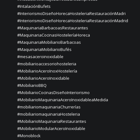
#IntalaciónBufets
#InteriorismoDiseñoHorecaHosteleriaRestauraciónMadri
#InteriorismoDiseñoHorecaHosteleriaRestauraciónMadrid
#MaquinariaBarbacoasRestaurantes
#MaquinariaCocinasHosteleríaHoreca
#MaquinariaMobiliarioBarbacoas
#MaquinariaMobiliarioBufés
#mesasaceroinoxidable
#mobiliarioaccesoriohosteleria
#MobiliarioAceroInoxHostelería
#MobiliarioAceroInoxidable
#MobiliarioBBQ
#MobiliarioCocinasDiseñoInteriorismo
#MobiliarioMaquinariaAceroInoxidableaMedida
#mobiliariomaquinariaChurrerías
#mobiliariomaquinariaHosteleria
#MobiliarioMaquinariaRestaurantes
#MobiliarioModularAceroInoxidable
#Monoblock