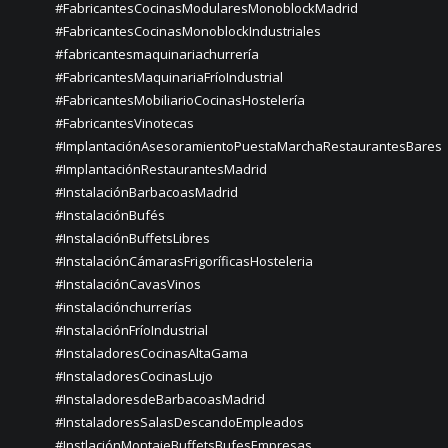
#FabricantesCocinasModularesMonoblockMadrid
#FabricantesCocinasMonoblockIndustriales
#fabricantesmaquinariachurrería
#FabricantesMaquinariaFríoIndustrial
#FabricantesMobiliarioCocinasHostelería
#FabricantesVinotecas
#ImplantaciónAsesoramientoPuestaMarchaRestaurantesBares
#ImplantaciónRestaurantesMadrid
#InstalaciónBarbacoasMadrid
#InstalaciónBufés
#InstalaciónBuffetsLibres
#InstalaciónCámarasFrigoríficasHosteleria
#InstalaciónCavasVinos
#instalaciónchurrerías
#InstalaciónFríoIndustrial
#InstaladoresCocinasAltaGama
#InstaladoresCocinasLujo
#InstaladoresdeBarbacoasMadrid
#InstaladoresSalasDescandoEmpleados
#InstlaciónMontajeBuffetsBufesEmpresas