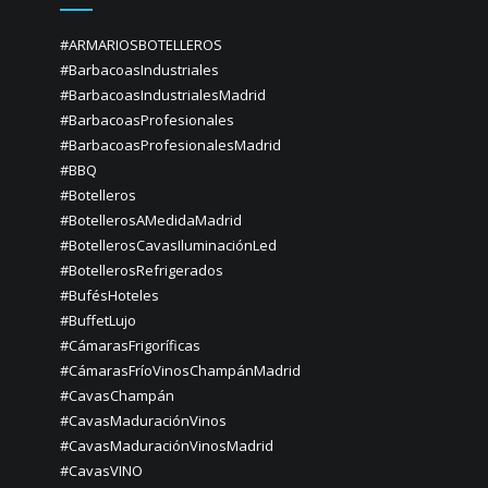
#ARMARIOSBOTELLEROS
#BarbacoasIndustriales
#BarbacoasIndustrialesMadrid
#BarbacoasProfesionales
#BarbacoasProfesionalesMadrid
#BBQ
#Botelleros
#BotellerosAMedidaMadrid
#BotellerosCavasIluminaciónLed
#BotellerosRefrigerados
#BufésHoteles
#BuffetLujo
#CámarasFrigoríficas
#CámarasFríoVinosChampánMadrid
#CavasChampán
#CavasMaduraciónVinos
#CavasMaduraciónVinosMadrid
#CavasVINO