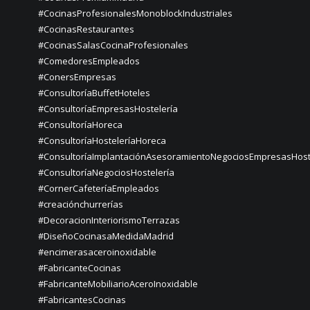
#CocinasProfesionalesMonoblockIndustriales
#CocinasRestaurantes
#CocinasSalasCocinaProfesionales
#ComedoresEmpleados
#ConersEmpresas
#ConsultoríaBuffetHoteles
#ConsultoríaEmpresasHostelería
#ConsultoríaHoreca
#ConsultoríaHosteleríaHoreca
#ConsultoríaImplantaciónAsesoramientoNegociosEmpresasHost
#ConsultoríaNegociosHostelería
#CornerCafeteríaEmpleados
#creaciónchurrerías
#DecoracionInteriorismoTerrazas
#DiseñoCocinasaMedidaMadrid
#encimerasaceroinoxidable
#FabricanteCocinas
#FabricanteMobiliarioAceroInoxidable
#FabricantesCocinas