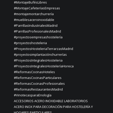
#MontajeBufésLibres
#MontajeCafeteríasEmpresas
#montajemontarchurrería
#mueblesaceroinoxidable
#ParrillasIndustrialesMadrid
#ParrillasProfesionalesMadrid
#proyectosempresashostelería
#proyectoshosteleria
#ProyectosHosteleriaTerrarzasMadrid
#proyectosimplantaciónchurrerías
#ProyectosIntegralesHosteleria
#ProyectosIntegralesHosteleríaHoreca
#ReformasCocinasHoteles
#ReformasCocinasParticulares
#ReformasCocinasProfesionales
#ReformasRestaurantesMadrid
#VinotecasparaEnología
ACCESORIOS ACERO INOXIDABLE LABORATORIOS
ACERO INOX PARA DECORACIÓN PARA HOSTELERÍA Y
HOGARES PARTICULARES