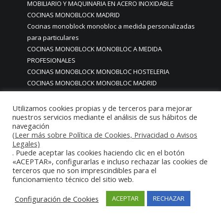
MOBILIARIO Y MAQUINARIA EN ACERO INOXIDABLE
COCINAS MONOBLOCK MADRID
Cocinas monoblock monobloc a medida personalizadas
para particulares
COCINAS MONOBLOCK MONOBLOC A MEDIDA
PROFESIONALES
COCINAS MONOBLOCK MONOBLOC HOSTELERIA
COCINAS MONOBLOCK MONOBLOC MADRID
Cocinas monoblock monoblock mondulares para hosteleria
restaurantes
Utilizamos cookies propias y de terceros para mejorar
nuestros servicios mediante el análisis de sus hábitos de
COCINAS MONOBLOCK PARA CASAS CHALETS PISOS CON
navegación
ACABADOS DE ALTA GAMA PREMIUM LUJO
(Leer más sobre Política de Cookies, Privacidad o Avisos
COCINAS MONOBLOCK PARA CASAS PARTICULARES
Legales)
COCINAS MONOBLOCK PARA HOGARES CASAS VIVIENDAS
. Puede aceptar las cookies haciendo clic en el botón
«ACEPTAR», configurarlas e incluso rechazar las cookies de
PARTICULARES MADRID
terceros que no son imprescindibles para el
COCINAS MONOBLOCK PARA HOSTELERIA
funcionamiento técnico del sitio web.
COCINAS MONOBLOCK PARA HOTELES
Cocinas monoblock personalizadas a medida
Configuración de Cookies
ACEPTAR
RECHAZAR
COCINAS MONOBLOCK PROFESIONALES A MEDIDA
PERSONALIZADAS MADRID