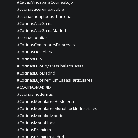
#CavasVinosparaCocinasLujo
#cocinasaceroinoxidable
#cocinasadaptadaschurreria
#CocinasAltaGama
#CocinasAltaGamaMadrid
#cocinasbonitas
#CocinasComedoresEmpresas
#CocinasHostelería
#CocinasLujo
#CocinasLujoHogaresChaletsCasas
#CocinasLujoMadrid
#CocinasLujoPremiumCasasParticulares
#COCINASMADRID
#cocinasmodernas
#CocinasModularesHostelería
#CocinasModularesMonoblockIndustriales
#CocinasMonblocMadrid
#CocinasMonoblock
#CocinasPremium
#CocinasPremiumMadrid