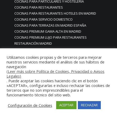
COCINAS PARA PARTICULARES Y HOSTELERIA
COCINAS PARA RESTAURANTES
COCINAS PARA RESTAURANTES HOTELES EN MADRID
COCINAS PARA SERVICIO DOMESTICO
COCINAS PARA TERRAZAS EN MADRID ESPAÑA
COCINAS PREMIUM GAMA ALTA EN MADRID
COCINAS PREMIUM LUJO PARA RESTAURANTES
RESTAURACIÓN MADRID
COCINAS PREMIUM MADRID
COCINAS PREMIUM PROFESIONALES MADRID
Utilizamos cookies propias y de terceros para mejorar
COCINAS PROFESIONALES
nuestros servicios mediante el análisis de sus hábitos de
navegación
COCINAS PROFESIONALES • MOBILIARIO • ENCIMERAS •
(Leer más sobre Política de Cookies, Privacidad o Avisos
REVESTIMIENTOS • ESTRUCTURAS • ELEMENTOS
Legales)
DECORATIVOS ACERO INOXIDABLE
. Puede aceptar las cookies haciendo clic en el botón
«ACEPTAR», configurarlas e incluso rechazar las cookies de
COCINAS PROFESIONALES A MEDIDA PERSONALIZADAS PARA
terceros que no son imprescindibles para el
PARTICULARES
funcionamiento técnico del sitio web.
COCINAS PROFESIONALES ACERO INOXIDABLE
COCINAS PROFESIONALES HORECA
Configuración de Cookies
ACEPTAR
RECHAZAR
COCINAS PROFESIONALES HOSTELERÍA MADRID
Cocinas profesionales industriales monoblock a medida