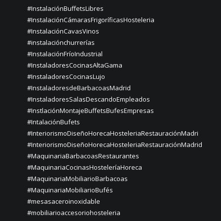
#InstalaciónBuffetsLibres
#InstalaciónCámarasFrigoríficasHosteleria
#InstalaciónCavasVinos
#instalaciónchurrerías
#InstalaciónFríoIndustrial
#InstaladoresCocinasAltaGama
#InstaladoresCocinasLujo
#InstaladoresdeBarbacoasMadrid
#InstaladoresSalasDescandoEmpleados
#InstlaciónMontajeBuffetsBufesEmpresas
#IntalaciónBufets
#InteriorismoDiseñoHorecaHosteleriaRestauraciónMadri
#InteriorismoDiseñoHorecaHosteleriaRestauraciónMadrid
#MaquinariaBarbacoasRestaurantes
#MaquinariaCocinasHosteleríaHoreca
#MaquinariaMobiliarioBarbacoas
#MaquinariaMobiliarioBufés
#mesasaceroinoxidable
#mobiliarioaccesoriohosteleria