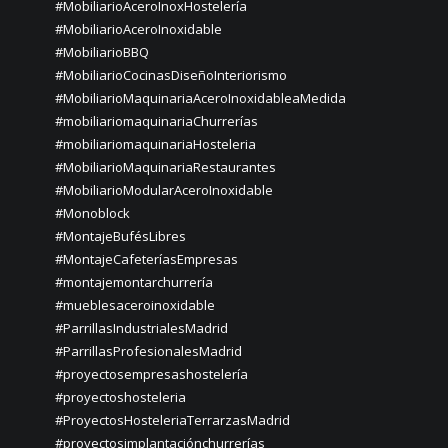
#MobiliarioAceroInoxHostelería
#MobiliarioAceroInoxidable
#MobiliarioBBQ
#MobiliarioCocinasDiseñoInteriorismo
#MobiliarioMaquinariaAceroInoxidableaMedida
#mobiliariomaquinariaChurrerías
#mobiliariomaquinariaHosteleria
#MobiliarioMaquinariaRestaurantes
#MobiliarioModularAceroInoxidable
#Monoblock
#MontajeBufésLibres
#MontajeCafeteríasEmpresas
#montajemontarchurrería
#mueblesaceroinoxidable
#ParrillasIndustrialesMadrid
#ParrillasProfesionalesMadrid
#proyectosempresashostelería
#proyectoshosteleria
#ProyectosHosteleriaTerrarzasMadrid
#proyectosimplantaciónchurrerías