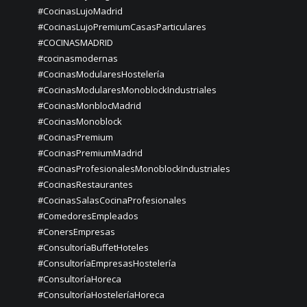
#CocinasLujoMadrid
#CocinasLujoPremiumCasasParticulares
#COCINASMADRID
#cocinasmodernas
#CocinasModularesHostelería
#CocinasModularesMonoblockIndustriales
#CocinasMonblocMadrid
#CocinasMonoblock
#CocinasPremium
#CocinasPremiumMadrid
#CocinasProfesionalesMonoblockIndustriales
#CocinasRestaurantes
#CocinasSalasCocinaProfesionales
#ComedoresEmpleados
#ConersEmpresas
#ConsultoríaBuffetHoteles
#ConsultoríaEmpresasHostelería
#ConsultoríaHoreca
#ConsultoríaHosteleríaHoreca