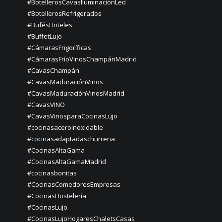
#BotellerosCavasIluminaciónLed
#BotellerosRefrigerados
#BufésHoteles
#BuffetLujo
#CámarasFrigoríficas
#CámarasFríoVinosChampánMadrid
#CavasChampán
#CavasMaduraciónVinos
#CavasMaduraciónVinosMadrid
#CavasVINO
#CavasVinosparaCocinasLujo
#cocinasaceroinoxidable
#cocinasadaptadaschurreria
#CocinasAltaGama
#CocinasAltaGamaMadrid
#cocinasbonitas
#CocinasComedoresEmpresas
#CocinasHostelería
#CocinasLujo
#CocinasLujoHogaresChaletsCasas