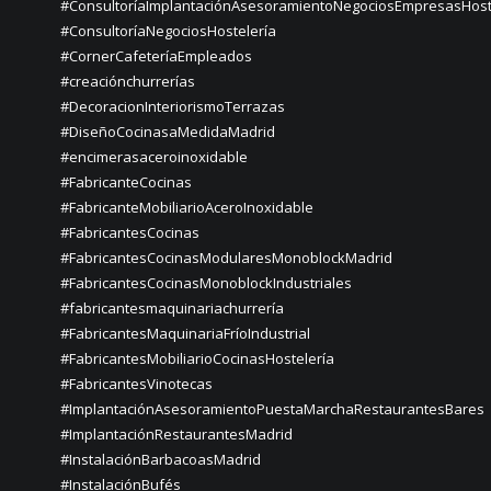
#ConsultoríaImplantaciónAsesoramientoNegociosEmpresasHost
#ConsultoríaNegociosHostelería
#CornerCafeteríaEmpleados
#creaciónchurrerías
#DecoracionInteriorismoTerrazas
#DiseñoCocinasaMedidaMadrid
#encimerasaceroinoxidable
#FabricanteCocinas
#FabricanteMobiliarioAceroInoxidable
#FabricantesCocinas
#FabricantesCocinasModularesMonoblockMadrid
#FabricantesCocinasMonoblockIndustriales
#fabricantesmaquinariachurrería
#FabricantesMaquinariaFríoIndustrial
#FabricantesMobiliarioCocinasHostelería
#FabricantesVinotecas
#ImplantaciónAsesoramientoPuestaMarchaRestaurantesBares
#ImplantaciónRestaurantesMadrid
#InstalaciónBarbacoasMadrid
#InstalaciónBufés