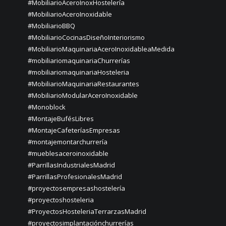
#MobiliarioAceroInoxHostelería
#MobiliarioAceroInoxidable
#MobiliarioBBQ
#MobiliarioCocinasDiseñoInteriorismo
#MobiliarioMaquinariaAceroInoxidableaMedida
#mobiliariomaquinariaChurrerías
#mobiliariomaquinariaHosteleria
#MobiliarioMaquinariaRestaurantes
#MobiliarioModularAceroInoxidable
#Monoblock
#MontajeBufésLibres
#MontajeCafeteríasEmpresas
#montajemontarchurrería
#mueblesaceroinoxidable
#ParrillasIndustrialesMadrid
#ParrillasProfesionalesMadrid
#proyectosempresashostelería
#proyectoshosteleria
#ProyectosHosteleriaTerrarzasMadrid
#proyectosimplantaciónchurrerías