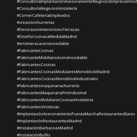
#ConsultoríaImplantaciónAsesoramientoNegociosEmpresasHost
#ConsultoríaNegociosHostelería
#CornerCafeteríaEmpleados
#creaciónchurrerías
#DecoracionInteriorismoTerrazas
#DiseñoCocinasaMedidaMadrid
#encimerasaceroinoxidable
#FabricanteCocinas
#FabricanteMobiliarioAceroInoxidable
#FabricantesCocinas
#FabricantesCocinasModularesMonoblockMadrid
#FabricantesCocinasMonoblockIndustriales
#fabricantesmaquinariachurrería
#FabricantesMaquinariaFríoIndustrial
#FabricantesMobiliarioCocinasHostelería
#FabricantesVinotecas
#ImplantaciónAsesoramientoPuestaMarchaRestaurantesBares
#ImplantaciónRestaurantesMadrid
#InstalaciónBarbacoasMadrid
#InstalaciónBufés