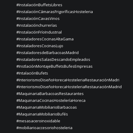
#InstalaciónBuffetsLibres
#InstalaciónCámarasFrigoríficasHosteleria
#InstalaciónCavasVinos
#instalaciónchurrerías
#InstalaciónFríoIndustrial
#InstaladoresCocinasAltaGama
#InstaladoresCocinasLujo
#InstaladoresdeBarbacoasMadrid
#InstaladoresSalasDescandoEmpleados
#InstlaciónMontajeBuffetsBufesEmpresas
#IntalaciónBufets
#InteriorismoDiseñoHorecaHosteleriaRestauraciónMadri
#InteriorismoDiseñoHorecaHosteleriaRestauraciónMadrid
#MaquinariaBarbacoasRestaurantes
#MaquinariaCocinasHosteleríaHoreca
#MaquinariaMobiliarioBarbacoas
#MaquinariaMobiliarioBufés
#mesasaceroinoxidable
#mobiliarioaccesoriohosteleria