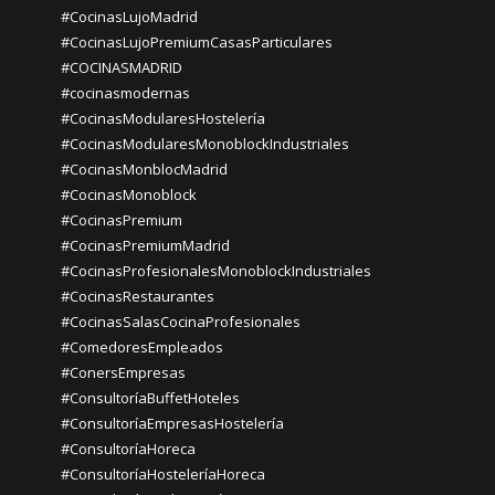
#CocinasLujoMadrid
#CocinasLujoPremiumCasasParticulares
#COCINASMADRID
#cocinasmodernas
#CocinasModularesHostelería
#CocinasModularesMonoblockIndustriales
#CocinasMonblocMadrid
#CocinasMonoblock
#CocinasPremium
#CocinasPremiumMadrid
#CocinasProfesionalesMonoblockIndustriales
#CocinasRestaurantes
#CocinasSalasCocinaProfesionales
#ComedoresEmpleados
#ConersEmpresas
#ConsultoríaBuffetHoteles
#ConsultoríaEmpresasHostelería
#ConsultoríaHoreca
#ConsultoríaHosteleríaHoreca