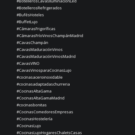
#BotellerosCavasIluminaciónLed
#BotellerosRefrigerados
#BufésHoteles
#BuffetLujo
#CámarasFrigoríficas
#CámarasFríoVinosChampánMadrid
#CavasChampán
#CavasMaduraciónVinos
#CavasMaduraciónVinosMadrid
#CavasVINO
#CavasVinosparaCocinasLujo
#cocinasaceroinoxidable
#cocinasadaptadaschurreria
#CocinasAltaGama
#CocinasAltaGamaMadrid
#cocinasbonitas
#CocinasComedoresEmpresas
#CocinasHostelería
#CocinasLujo
#CocinasLujoHogaresChaletsCasas