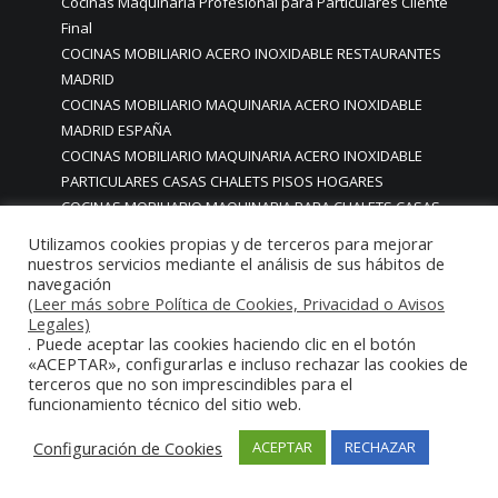
Cocinas Maquinaria Profesional para Particulares Cliente
Final
COCINAS MOBILIARIO ACERO INOXIDABLE RESTAURANTES
MADRID
COCINAS MOBILIARIO MAQUINARIA ACERO INOXIDABLE
MADRID ESPAÑA
COCINAS MOBILIARIO MAQUINARIA ACERO INOXIDABLE
PARTICULARES CASAS CHALETS PISOS HOGARES
COCINAS MOBILIARIO MAQUINARIA PARA CHALETS CASAS
COCINAS MOBILIARIO MAQUINARIA RESTAURANTES
Utilizamos cookies propias y de terceros para mejorar
cocinas mobiliario para furgonetas restaurante
nuestros servicios mediante el análisis de sus hábitos de
navegación
COCINAS MOBILIARIO PERSONALIZADO MADRID
(Leer más sobre Política de Cookies, Privacidad o Avisos
COCINAS MODERNAS
Legales)
COCINAS MODERNAS BONITAS CON MOBILIARIO DE ACERO
. Puede aceptar las cookies haciendo clic en el botón
INOXIDABLE EN MADRID
«ACEPTAR», configurarlas e incluso rechazar las cookies de
terceros que no son imprescindibles para el
COCINAS MODERNAS BONITAS EN MADRID
funcionamiento técnico del sitio web.
COCINAS MODERNAS BONITAS MADRID
COCINAS MODERNAS CON ENCANTO MADRID
Configuración de Cookies
ACEPTAR
RECHAZAR
COCINAS MODERNAS EN MADRID
COCINAS MODERNAS MADRID