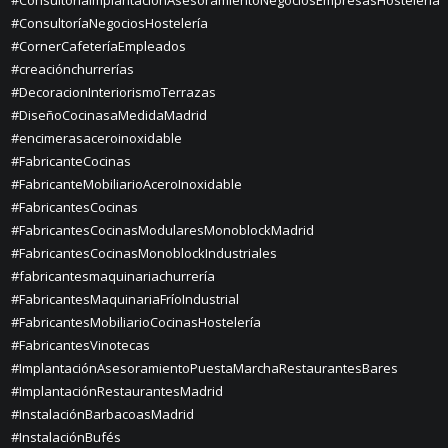
#ConsultoríaImplantaciónAsesoramientoNegociosEmpresasHosteleria
#ConsultoríaNegociosHostelería
#CornerCafeteríaEmpleados
#creaciónchurrerías
#DecoracionInteriorismoTerrazas
#DiseñoCocinasaMedidaMadrid
#encimerasaceroinoxidable
#FabricanteCocinas
#FabricanteMobiliarioAceroInoxidable
#FabricantesCocinas
#FabricantesCocinasModularesMonoblockMadrid
#FabricantesCocinasMonoblockIndustriales
#fabricantesmaquinariachurrería
#FabricantesMaquinariaFríoIndustrial
#FabricantesMobiliarioCocinasHostelería
#FabricantesVinotecas
#ImplantaciónAsesoramientoPuestaMarchaRestaurantesBares
#ImplantaciónRestaurantesMadrid
#InstalaciónBarbacoasMadrid
#InstalaciónBufés