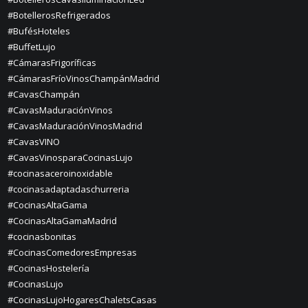
#BotellerosRefrigerados
#BufésHoteles
#BuffetLujo
#CámarasFrigoríficas
#CámarasFríoVinosChampánMadrid
#CavasChampán
#CavasMaduraciónVinos
#CavasMaduraciónVinosMadrid
#CavasVINO
#CavasVinosparaCocinasLujo
#cocinasaceroinoxidable
#cocinasadaptadaschurreria
#CocinasAltaGama
#CocinasAltaGamaMadrid
#cocinasbonitas
#CocinasComedoresEmpresas
#CocinasHostelería
#CocinasLujo
#CocinasLujoHogaresChaletsCasas