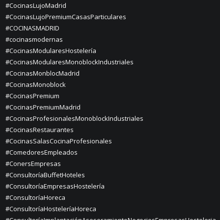
#CocinasLujoMadrid
#CocinasLujoPremiumCasasParticulares
#COCINASMADRID
#cocinasmodernas
#CocinasModularesHostelería
#CocinasModularesMonoblockIndustriales
#CocinasMonblocMadrid
#CocinasMonoblock
#CocinasPremium
#CocinasPremiumMadrid
#CocinasProfesionalesMonoblockIndustriales
#CocinasRestaurantes
#CocinasSalasCocinaProfesionales
#ComedoresEmpleados
#ConersEmpresas
#ConsultoríaBuffetHoteles
#ConsultoríaEmpresasHostelería
#ConsultoríaHoreca
#ConsultoríaHosteleríaHoreca