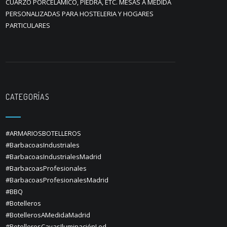
CUARZO PORCELÁMICO, PIEDRA, ETC. MESAS A MEDIDA
PERSONALIZADAS PARA HOSTELERIA Y HOGARES
PARTICULARES
CATEGORÍAS
#ARMARIOSBOTELLEROS
#BarbacoasIndustriales
#BarbacoasIndustrialesMadrid
#BarbacoasProfesionales
#BarbacoasProfesionalesMadrid
#BBQ
#Botelleros
#BotellerosAMedidaMadrid
#BotellerosCavasIluminaciónLed