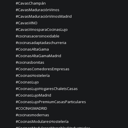
#CavasChampán
#CavasMaduraciónVinos
#CavasMaduraciónVinosMadrid
#CavasVINO
#CavasVinosparaCocinasLujo
#cocinasaceroinoxidable
#cocinasadaptadaschurreria
#CocinasAltaGama
#CocinasAltaGamaMadrid
#cocinasbonitas
#CocinasComedoresEmpresas
#CocinasHostelería
#CocinasLujo
#CocinasLujoHogaresChaletsCasas
#CocinasLujoMadrid
#CocinasLujoPremiumCasasParticulares
#COCINASMADRID
#cocinasmodernas
#CocinasModularesHostelería