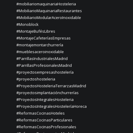
#mobiliariomaquinariaHosteleria
#MobiliarioMaquinariaRestaurantes
#MobiliarioModularAceroInoxidable
#Monoblock
#MontajeBufésLibres
#MontajeCafeteríasEmpresas
#montajemontarchurrería
#mueblesaceroinoxidable
#ParrillasIndustrialesMadrid
#ParrillasProfesionalesMadrid
#proyectosempresashostelería
#proyectoshosteleria
#ProyectosHosteleriaTerrarzasMadrid
#proyectosimplantaciónchurrerías
#ProyectosIntegralesHosteleria
#ProyectosIntegralesHosteleríaHoreca
#ReformasCocinasHoteles
#ReformasCocinasParticulares
#ReformasCocinasProfesionales