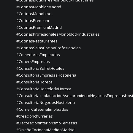
#CocinasModularesMonoblockIndustriales
#CocinasMonblocMadrid
#CocinasMonoblock
#CocinasPremium
#CocinasPremiumMadrid
#CocinasProfesionalesMonoblockIndustriales
#CocinasRestaurantes
#CocinasSalasCocinaProfesionales
#ComedoresEmpleados
#ConersEmpresas
#ConsultoríaBuffetHoteles
#ConsultoríaEmpresasHostelería
#ConsultoríaHoreca
#ConsultoríaHosteleríaHoreca
#ConsultoríaImplantaciónAsesoramientoNegociosEmpresasHost
#ConsultoríaNegociosHostelería
#CornerCafeteríaEmpleados
#creaciónchurrerías
#DecoracionInteriorismoTerrazas
#DiseñoCocinasaMedidaMadrid