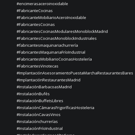
#encimerasaceroinoxidable
#FabricanteCocinas
#FabricanteMobiliarioAceroInoxidable
#FabricantesCocinas
#FabricantesCocinasModularesMonoblockMadrid
#FabricantesCocinasMonoblockIndustriales
#fabricantesmaquinariachurrería
#FabricantesMaquinariaFríoIndustrial
#FabricantesMobiliarioCocinasHostelería
#FabricantesVinotecas
#ImplantaciónAsesoramientoPuestaMarchaRestaurantesBares
#ImplantaciónRestaurantesMadrid
#InstalaciónBarbacoasMadrid
#InstalaciónBufés
#InstalaciónBuffetsLibres
#InstalaciónCámarasFrigoríficasHosteleria
#InstalaciónCavasVinos
#instalaciónchurrerías
#InstalaciónFríoIndustrial