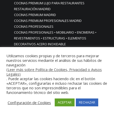
COCINAS PREMIUM LUJO PARA RESTAURANTES
RESTAURACIÓN MADRID
COCINAS PREMIUM MADRID
COCINAS PREMIUM PROFESIONALES MADRID
COCINAS PROFESIONALES
COCINAS PROFESIONALES • MOBILIARIO • ENCIMERAS •
REVESTIMIENTOS • ESTRUCTURAS • ELEMENTOS
DECORATIVOS ACERO INOXIDABLE
COCINAS PROFESIONALES A MEDIDA PERSONALIZADAS PARA
Utilizamos cookies propias y de terceros para mejorar
PARTICULARES
nuestros servicios mediante el análisis de sus hábitos de
COCINAS PROFESIONALES ACERO INOXIDABLE
navegación
COCINAS PROFESIONALES HORECA
(Leer más sobre Política de Cookies, Privacidad o Avisos
COCINAS PROFESIONALES HOSTELERÍA MADRID
Legales)
. Puede aceptar las cookies haciendo clic en el botón
Cocinas profesionales industriales monoblock a medida
«ACEPTAR», configurarlas e incluso rechazar las cookies de
personalizadas
terceros que no son imprescindibles para el
Cocinas profesionales industriales monoblock a medida
funcionamiento técnico del sitio web.
personalizadasCocinas profesionales industriales
Configuración de Cookies
ACEPTAR
RECHAZAR
monoblock a medida personalizadas
cocinas profesionales industriales para casas chalets