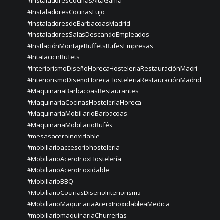
#InstaladoresCocinasAltaGama
#InstaladoresCocinasLujo
#InstaladoresdeBarbacoasMadrid
#InstaladoresSalasDescandoEmpleados
#InstlaciónMontajeBuffetsBufesEmpresas
#IntalaciónBufets
#InteriorismoDiseñoHorecaHosteleriaRestauraciónMadri
#InteriorismoDiseñoHorecaHosteleriaRestauraciónMadrid
#MaquinariaBarbacoasRestaurantes
#MaquinariaCocinasHosteleríaHoreca
#MaquinariaMobiliarioBarbacoas
#MaquinariaMobiliarioBufés
#mesasaceroinoxidable
#mobiliarioaccesoriohosteleria
#MobiliarioAceroInoxHostelería
#MobiliarioAceroInoxidable
#MobiliarioBBQ
#MobiliarioCocinasDiseñoInteriorismo
#MobiliarioMaquinariaAceroInoxidableaMedida
#mobiliariomaquinariaChurrerías