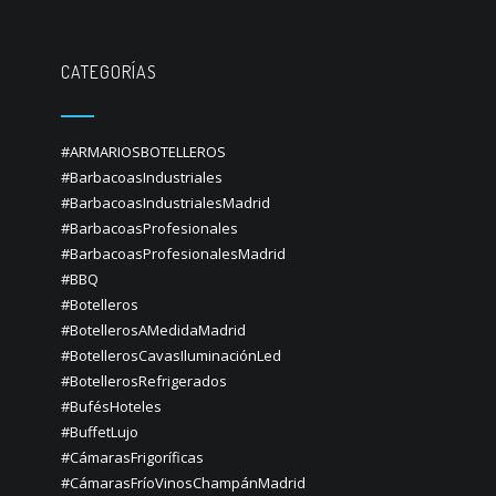
CATEGORÍAS
#ARMARIOSBOTELLEROS
#BarbacoasIndustriales
#BarbacoasIndustrialesMadrid
#BarbacoasProfesionales
#BarbacoasProfesionalesMadrid
#BBQ
#Botelleros
#BotellerosAMedidaMadrid
#BotellerosCavasIluminaciónLed
#BotellerosRefrigerados
#BufésHoteles
#BuffetLujo
#CámarasFrigoríficas
#CámarasFríoVinosChampánMadrid