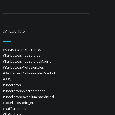
CATEGORÍAS
#ARMARIOSBOTELLEROS
#BarbacoasIndustriales
#BarbacoasIndustrialesMadrid
#BarbacoasProfesionales
#BarbacoasProfesionalesMadrid
#BBQ
#Botelleros
#BotellerosAMedidaMadrid
#BotellerosCavasIluminaciónLed
#BotellerosRefrigerados
#BufésHoteles
#BuffetLujo