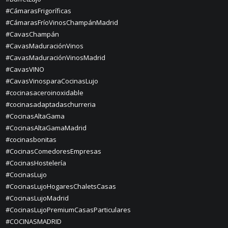
#CámarasFrigoríficas
#CámarasFríoVinosChampánMadrid
#CavasChampán
#CavasMaduraciónVinos
#CavasMaduraciónVinosMadrid
#CavasVINO
#CavasVinosparaCocinasLujo
#cocinasaceroinoxidable
#cocinasadaptadaschurreria
#CocinasAltaGama
#CocinasAltaGamaMadrid
#cocinasbonitas
#CocinasComedoresEmpresas
#CocinasHostelería
#CocinasLujo
#CocinasLujoHogaresChaletsCasas
#CocinasLujoMadrid
#CocinasLujoPremiumCasasParticulares
#COCINASMADRID