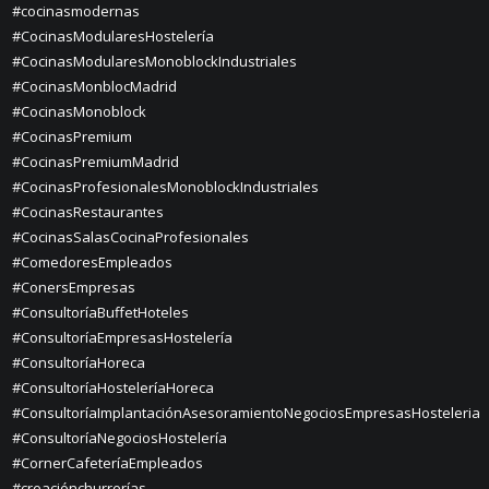
#cocinasmodernas
#CocinasModularesHostelería
#CocinasModularesMonoblockIndustriales
#CocinasMonblocMadrid
#CocinasMonoblock
#CocinasPremium
#CocinasPremiumMadrid
#CocinasProfesionalesMonoblockIndustriales
#CocinasRestaurantes
#CocinasSalasCocinaProfesionales
#ComedoresEmpleados
#ConersEmpresas
#ConsultoríaBuffetHoteles
#ConsultoríaEmpresasHostelería
#ConsultoríaHoreca
#ConsultoríaHosteleríaHoreca
#ConsultoríaImplantaciónAsesoramientoNegociosEmpresasHosteleria
#ConsultoríaNegociosHostelería
#CornerCafeteríaEmpleados
#creaciónchurrerías