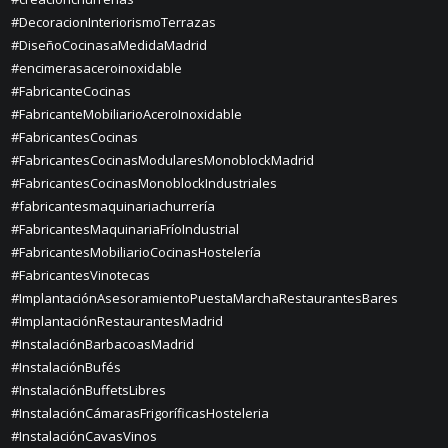
#DecoracionInteriorismoTerrazas
#DiseñoCocinasaMedidaMadrid
#encimerasaceroinoxidable
#FabricanteCocinas
#FabricanteMobiliarioAceroInoxidable
#FabricantesCocinas
#FabricantesCocinasModularesMonoblockMadrid
#FabricantesCocinasMonoblockIndustriales
#fabricantesmaquinariachurrería
#FabricantesMaquinariaFríoIndustrial
#FabricantesMobiliarioCocinasHostelería
#FabricantesVinotecas
#ImplantaciónAsesoramientoPuestaMarchaRestaurantesBares
#ImplantaciónRestaurantesMadrid
#InstalaciónBarbacoasMadrid
#InstalaciónBufés
#InstalaciónBuffetsLibres
#InstalaciónCámarasFrigoríficasHosteleria
#InstalaciónCavasVinos